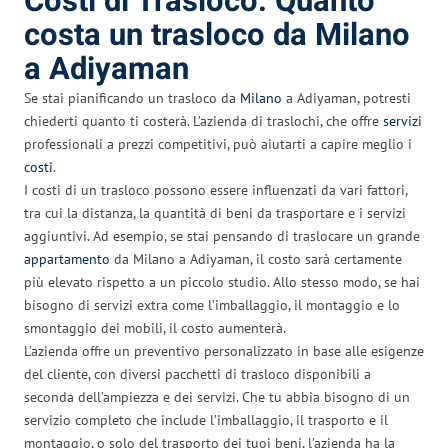
Costi di Trasloco: Quanto
costa un trasloco da Milano
a Adiyaman
Se stai pianificando un trasloco da
Milano
a Adiyaman, potresti
chiederti quanto ti costerà. L’azienda di traslochi, che offre
servizi
professionali a prezzi competitivi, può aiutarti a capire meglio i
costi
.
I costi di un trasloco possono essere influenzati da vari fattori,
tra cui la distanza, la quantità di beni da trasportare e i servizi
aggiuntivi. Ad esempio, se stai pensando di traslocare un grande
appartamento
da Milano a Adiyaman, il costo sarà certamente
più elevato rispetto a un piccolo studio. Allo stesso modo, se hai
bisogno di servizi extra come l’imballaggio, il montaggio e lo
smontaggio dei mobili, il costo aumenterà.
L’azienda offre un preventivo personalizzato in base alle esigenze
del cliente, con diversi pacchetti di trasloco disponibili a
seconda dell’ampiezza e dei servizi. Che tu abbia bisogno di un
servizio completo che include l’imballaggio, il trasporto e il
montaggio, o solo del trasporto dei tuoi beni, l’azienda ha la