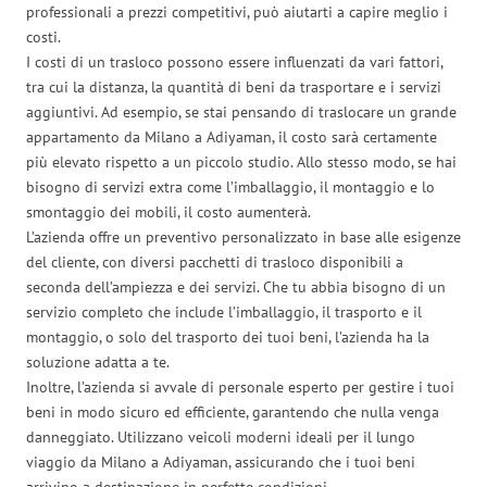
professionali a prezzi competitivi, può aiutarti a capire meglio i
costi.
I costi di un trasloco possono essere influenzati da vari fattori,
tra cui la distanza, la quantità di beni da trasportare e i servizi
aggiuntivi. Ad esempio, se stai pensando di traslocare un grande
appartamento da Milano a Adiyaman, il costo sarà certamente
più elevato rispetto a un piccolo studio. Allo stesso modo, se hai
bisogno di servizi extra come l’imballaggio, il montaggio e lo
smontaggio dei mobili, il costo aumenterà.
L’azienda offre un preventivo personalizzato in base alle esigenze
del cliente, con diversi pacchetti di trasloco disponibili a
seconda dell’ampiezza e dei servizi. Che tu abbia bisogno di un
servizio completo che include l’imballaggio, il trasporto e il
montaggio, o solo del trasporto dei tuoi beni, l’azienda ha la
soluzione adatta a te.
Inoltre, l’azienda si avvale di personale esperto per gestire i tuoi
beni in modo sicuro ed efficiente, garantendo che nulla venga
danneggiato. Utilizzano veicoli moderni ideali per il lungo
viaggio da Milano a Adiyaman, assicurando che i tuoi beni
arrivino a destinazione in perfette condizioni.