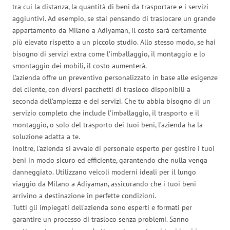
tra cui la distanza, la quantità di beni da trasportare e i servizi
aggiuntivi. Ad esempio, se stai pensando di traslocare un grande
appartamento da Milano a Adiyaman, il costo sarà certamente
più elevato rispetto a un piccolo studio. Allo stesso modo, se hai
bisogno di servizi extra come l’imballaggio, il montaggio e lo
smontaggio dei mobili, il costo aumenterà.
L’azienda offre un preventivo personalizzato in base alle esigenze
del cliente, con diversi pacchetti di trasloco disponibili a
seconda dell’ampiezza e dei servizi. Che tu abbia bisogno di un
servizio completo che include l’imballaggio, il trasporto e il
montaggio, o solo del trasporto dei tuoi beni, l’azienda ha la
soluzione adatta a te.
Inoltre, l’azienda si avvale di personale esperto per gestire i tuoi
beni in modo sicuro ed efficiente, garantendo che nulla venga
danneggiato. Utilizzano veicoli moderni ideali per il lungo
viaggio da Milano a Adiyaman, assicurando che i tuoi beni
arrivino a destinazione in perfette condizioni.
Tutti gli impiegati dell’azienda sono esperti e formati per
garantire un processo di trasloco senza problemi. Sanno