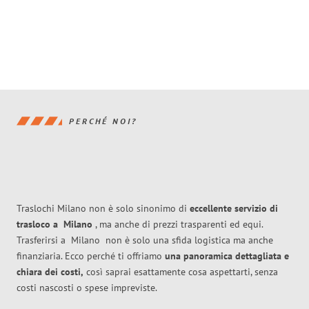
PERCHÉ NOI?
Traslochi Milano non è solo sinonimo di
eccellente
servizio di
trasloco
a
Milano
, ma anche di prezzi trasparenti ed equi.
Trasferirsi a
Milano
non è solo una sfida logistica ma anche
finanziaria. Ecco perché ti offriamo
una panoramica dettagliata e
chiara dei costi,
così saprai esattamente cosa aspettarti, senza
costi nascosti o spese impreviste.