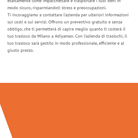
esattamente come impacchettare e trasportare i tuoi beni in
modo sicuro, risparmiandoti stress e preoccupazioni.
Ti incoraggiamo a contattare l’azienda per ulteriori informazioni
sui costi e sui servizi. Offrono un preventivo gratuito e senza
obbligo, che ti permetterà di capire meglio quanto ti costerà il
tuo trasloco da Milano a Adiyaman. Con l’azienda di traslochi, il
tuo trasloco sarà gestito in modo professionale, efficiente e al
giusto prezzo.
Traslochi Milano in numeri: