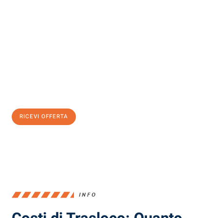
Scopri con Traslochi Milano quanto può essere
facile e senza
stress il tuo trasloco a Milano
. Il nostro team di esperti è pronto
ad assicurarti una transizione senza intoppi nella tua nuova
casa.
Ottieni subito
un'offerta non vincolante
e
risparmia € 100:
RICEVI OFFERTA
0299948957
INFO