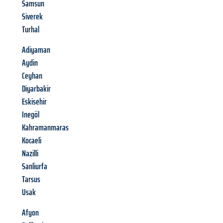
Samsun
Siverek
Turhal
Adiyaman
Aydin
Ceyhan
Diyarbakir
Eskisehir
Inegöl
Kahramanmaras
Kocaeli
Nazilli
Sanliurfa
Tarsus
Usak
Afyon