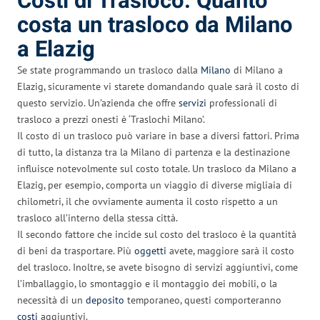
Costi di Trasloco: Quanto
costa un trasloco da Milano
a Elazig
Se state programmando un trasloco dalla
Milano
di Milano a
Elazig, sicuramente vi starete domandando quale sarà il costo di
questo servizio. Un’azienda che offre
servizi
professionali di
trasloco a prezzi onesti è ‘Traslochi Milano’.
Il costo di un trasloco può variare in base a diversi fattori. Prima
di tutto, la distanza tra la Milano di partenza e la destinazione
influisce notevolmente sul costo totale. Un trasloco da Milano a
Elazig, per esempio, comporta un viaggio di diverse migliaia di
chilometri, il che ovviamente aumenta il costo rispetto a un
trasloco all’interno della stessa città.
Il secondo fattore che incide sul costo del trasloco è la quantità
di beni da trasportare. Più
oggetti
avete, maggiore sarà il costo
del trasloco. Inoltre, se avete bisogno di servizi aggiuntivi, come
l’imballaggio, lo smontaggio e il montaggio dei mobili, o la
necessità di un
deposito
temporaneo, questi comporteranno
costi
aggiuntivi.