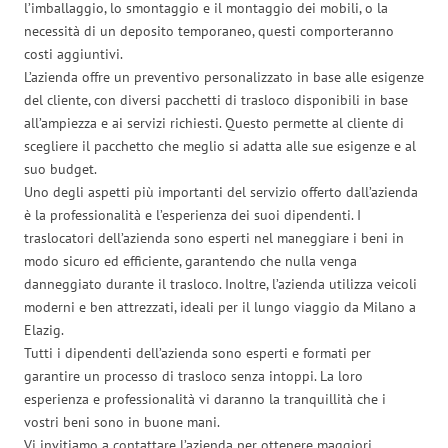
l’imballaggio, lo smontaggio e il montaggio dei mobili, o la
necessità di un deposito temporaneo, questi comporteranno
costi aggiuntivi.
L’azienda offre un preventivo personalizzato in base alle esigenze
del cliente, con diversi pacchetti di trasloco disponibili in base
all’ampiezza e ai servizi richiesti. Questo permette al cliente di
scegliere il pacchetto che meglio si adatta alle sue esigenze e al
suo budget.
Uno degli aspetti più importanti del servizio offerto dall’azienda
è la professionalità e l’esperienza dei suoi dipendenti. I
traslocatori dell’azienda sono esperti nel maneggiare i beni in
modo sicuro ed efficiente, garantendo che nulla venga
danneggiato durante il trasloco. Inoltre, l’azienda utilizza veicoli
moderni e ben attrezzati, ideali per il lungo viaggio da Milano a
Elazig.
Tutti i dipendenti dell’azienda sono esperti e formati per
garantire un processo di trasloco senza intoppi. La loro
esperienza e professionalità vi daranno la tranquillità che i
vostri beni sono in buone mani.
Vi invitiamo a contattare l’azienda per ottenere maggiori