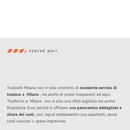
PERCHÉ NOI?
Traslochi Milano non è solo sinonimo di
eccellente
servizio di
trasloco
a
Milano
, ma anche di prezzi trasparenti ed equi.
Trasferirsi a
Milano
non è solo una sfida logistica ma anche
finanziaria. Ecco perché ti offriamo
una panoramica dettagliata e
chiara dei costi,
così saprai esattamente cosa aspettarti, senza
costi nascosti o spese impreviste.