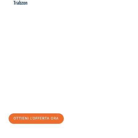
Trabzon
Richiedi ora la tua
offerta
al
miglior
prezzo !
Inviateci adesso la vostra richiesta non vincolante e
assicuratevi la vostra
offerta di trasloco per le vostre esigenze
a Milano
al miglior prezzo! Approfitta dell’occasione per
un
trasloco senza stress
e con il massimo comfort:
OTTIENI L'OFFERTA ORA