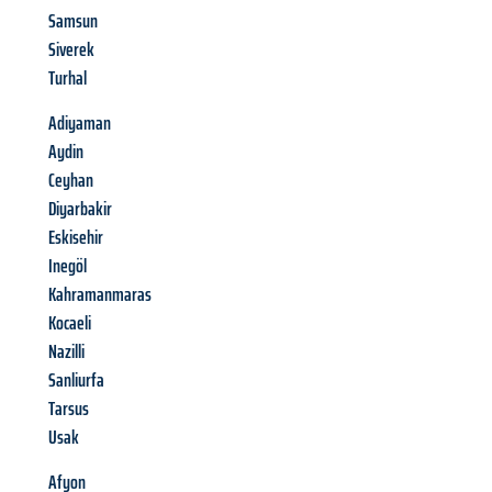
Samsun
Siverek
Turhal
Adiyaman
Aydin
Ceyhan
Diyarbakir
Eskisehir
Inegöl
Kahramanmaras
Kocaeli
Nazilli
Sanliurfa
Tarsus
Usak
Afyon