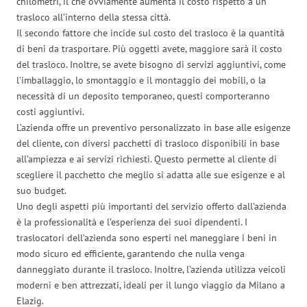
chilometri, il che ovviamente aumenta il costo rispetto a un
trasloco all’interno della stessa città.
Il secondo fattore che incide sul costo del trasloco è la quantità
di beni da trasportare. Più oggetti avete, maggiore sarà il costo
del trasloco. Inoltre, se avete bisogno di servizi aggiuntivi, come
l’imballaggio, lo smontaggio e il montaggio dei mobili, o la
necessità di un deposito temporaneo, questi comporteranno
costi aggiuntivi.
L’azienda offre un preventivo personalizzato in base alle esigenze
del cliente, con diversi pacchetti di trasloco disponibili in base
all’ampiezza e ai servizi richiesti. Questo permette al cliente di
scegliere il pacchetto che meglio si adatta alle sue esigenze e al
suo budget.
Uno degli aspetti più importanti del servizio offerto dall’azienda
è la professionalità e l’esperienza dei suoi dipendenti. I
traslocatori dell’azienda sono esperti nel maneggiare i beni in
modo sicuro ed efficiente, garantendo che nulla venga
danneggiato durante il trasloco. Inoltre, l’azienda utilizza veicoli
moderni e ben attrezzati, ideali per il lungo viaggio da Milano a
Elazig.