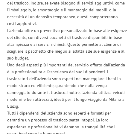
del trasloco. Inoltre, se avete bisogno di servizi aggiuntivi, come
l’imballaggio, lo smontaggio e il montaggio dei mobili, o la
necessità di un deposito temporaneo, questi comporteranno
costi aggiuntivi.
L’azienda offre un preventivo personalizzato in base alle esigenze
del cliente, con diversi pacchetti di trasloco disponibili in base
all’ampiezza e ai servizi richiesti. Questo permette al cliente di
scegliere il pacchetto che meglio si adatta alle sue esigenze e al
suo budget.
Uno degli aspetti più importanti del servizio offerto dall’azienda
è la professionalità e l’esperienza dei suoi dipendenti. I
traslocatori dell’azienda sono esperti nel maneggiare i beni in
modo sicuro ed efficiente, garantendo che nulla venga
danneggiato durante il trasloco. Inoltre, l’azienda utilizza veicoli
moderni e ben attrezzati, ideali per il lungo viaggio da Milano a
Elazig.
Tutti i dipendenti dell’azienda sono esperti e formati per
garantire un processo di trasloco senza intoppi. La loro
esperienza e professionalità vi daranno la tranquillità che i
vostri beni sono in buone mani.