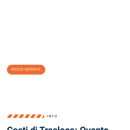
Scopri con Traslochi Milano quanto può essere
facile e senza
stress il tuo trasloco a Milano
. Il nostro team di esperti è pronto
ad assicurarti una transizione senza intoppi nella tua nuova
casa.
Ottieni subito
un'offerta non vincolante
e
risparmia € 100:
RICEVI OFFERTA
0299948957
INFO