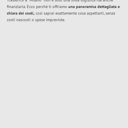
Trasferirsi a
Milano
non è solo una sfida logistica ma anche
finanziaria. Ecco perché ti offriamo
una panoramica dettagliata e
chiara dei costi,
così saprai esattamente cosa aspettarti, senza
costi nascosti o spese impreviste.