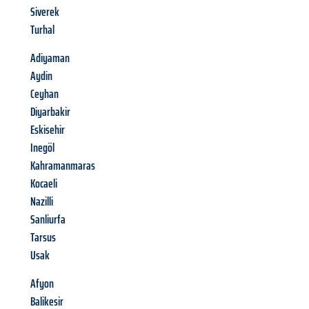
Siverek
Turhal
Adiyaman
Aydin
Ceyhan
Diyarbakir
Eskisehir
Inegöl
Kahramanmaras
Kocaeli
Nazilli
Sanliurfa
Tarsus
Usak
Afyon
Balikesir