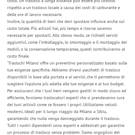
costo. Un trasloco a lunga distanza può essere più costoso
rispetto a un trasloco locale a causa dei costi di carburante e
delle ore di lavoro necessarie.
Inoltre, la quantità di beni che devi spostare influisce anche sul
costo totale. Più articoli hai, più tempo e risorse saranno
necessarie per spostarli. Allo stesso modo, se richiedi servizi
aggiuntivi, come l’imballaggio, lo smontaggio e il montaggio dei
mobili, o la conservazione temporanea, questi contribuiranno al
costo finale.
‘Traslochi Milano’ offre un preventivo personalizzato basato sulle
tue esigenze specifiche. Abbiamo diversi pacchetti di trasloco
disponibili in base alla portata e ai servizi, che ti permettono di
scegliere l’opzione più adatta alle tue esigenze e al tuo budget.
Per assicurarci che i tuoi beni vengano gestiti in modo sicuro ed
efficiente, forniamo traslocatori esperti che si prenderanno cura
dei tuoi articoli come se fossero i propri. Utilizziamo veicoli
moderni, ideali per il lungo viaggio da Milano a Sibiu,
garantendo che nulla venga danneggiato durante il trasloco.
Tutti i nostri dipendenti sono esperti e addestrati per garantire
un processo di trasloco senza problemi. Siamo orgogliosi del