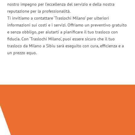
nostro impegno per l’eccellenza del servizio e della nostra
reputazione per la professionalità.
Ti invitiamo a contattare ‘Traslochi Milano’ per ulteriori
informazioni sui costi e i servizi. Offriamo un preventivo gratuito
e senza obbligo, per aiutarti a pianificare il tuo trasloco con
fiducia. Con ‘Traslochi Milano’, puoi essere sicuro che il tuo
trasloco da Milano a Sibiu sarà eseguito con cura, efficienza e a
un prezzo equo.
Traslochi Milano in numeri: