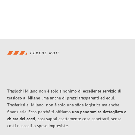
PERCHÉ NOI?
Traslochi Milano non è solo sinonimo di
eccellente
servizio di
trasloco
a
Milano
, ma anche di prezzi trasparenti ed equi.
Trasferirsi a
Milano
non è solo una sfida logistica ma anche
finanziaria. Ecco perché ti offriamo
una panoramica dettagliata e
chiara dei costi,
così saprai esattamente cosa aspettarti, senza
costi nascosti o spese impreviste.