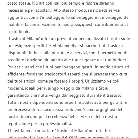
costo totale. Più articoli hai, più tempo e risorse saranno
necessarie per spostarli. Allo stesso modo, se richiedi servizi
aggiuntivi, come l’imballaggio, lo smontaggio e il montaggio dei
mobili, o la conservazione temporanea, questi contribuiranno al
costo finale.
‘Traslochi Milano’ offre un preventivo personalizzato basato sulle
tue esigenze specifiche. Abbiamo diversi pacchetti di trasloco
disponibili in base alla portata e ai servizi, che ti permettono di
scegliere l’opzione più adatta alle tue esigenze e al tuo budget.
Per assicurarci che i tuoi beni vengano gestiti in modo sicuro ed
efficiente, forniamo traslocatori esperti che si prenderanno cura
dei tuoi articoli come se fossero i propri. Utilizziamo veicoli
moderni, ideali per il lungo viaggio da Milano a Sibiu,
garantendo che nulla venga danneggiato durante il trasloco.
Tutti i nostri dipendenti sono esperti e addestrati per garantire
un processo di trasloco senza problemi. Siamo orgogliosi del
nostro impegno per l’eccellenza del servizio e della nostra
reputazione per la professionalità.
Ti invitiamo a contattare ‘Traslochi Milano’ per ulteriori
informazioni sui costi e i servizi. Offriamo un preventivo gratuito