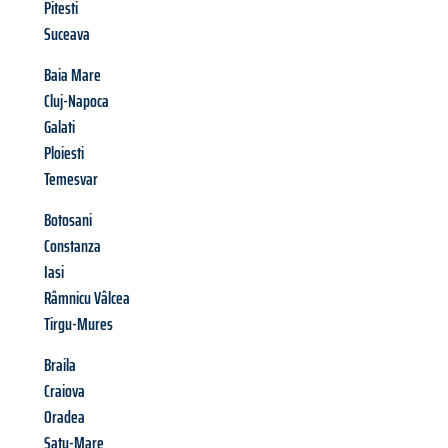
Pitesti
Suceava
Baia Mare
Cluj-Napoca
Galati
Ploiesti
Temesvar
Botosani
Constanza
Iasi
Râmnicu Vâlcea
Tirgu-Mures
Braila
Craiova
Oradea
Satu-Mare