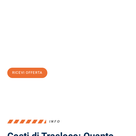
Scopri con Traslochi Milano quanto può essere
facile e senza
stress il tuo trasloco a Milano
. Il nostro team di esperti è pronto
ad assicurarti una transizione senza intoppi nella tua nuova
casa.
Ottieni subito
un'offerta non vincolante
e
risparmia € 100:
RICEVI OFFERTA
0299948957
INFO