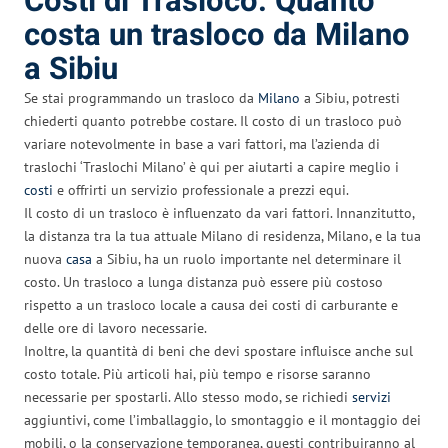
Costi di Trasloco: Quanto
costa un trasloco da Milano
a Sibiu
Se stai programmando un trasloco da
Milano
a Sibiu, potresti
chiederti quanto potrebbe costare. Il costo di un trasloco può
variare notevolmente in base a vari fattori, ma l’azienda di
traslochi ‘Traslochi Milano’ è qui per aiutarti a capire meglio i
costi
e offrirti un servizio professionale a prezzi equi.
Il costo di un trasloco è influenzato da vari fattori. Innanzitutto,
la distanza tra la tua attuale Milano di residenza, Milano, e la tua
nuova
casa
a Sibiu, ha un ruolo importante nel determinare il
costo. Un trasloco a lunga distanza può essere più costoso
rispetto a un trasloco locale a causa dei costi di carburante e
delle ore di lavoro necessarie.
Inoltre, la quantità di beni che devi spostare influisce anche sul
costo totale. Più articoli hai, più tempo e risorse saranno
necessarie per spostarli. Allo stesso modo, se richiedi
servizi
aggiuntivi, come l’imballaggio, lo smontaggio e il montaggio dei
mobili, o la conservazione temporanea, questi contribuiranno al