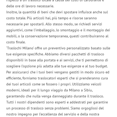
delle ore di lavoro necessarie.
Inoltre, la quantità di beni che devi spostare influisce anche sul
costo totale. Più articoli hai, più tempo e risorse saranno
necessarie per spostarli. Allo stesso modo, se richiedi servizi
aggiuntivi, come l’imballaggio, lo smontaggio e il montaggio dei
mobili, o la conservazione temporanea, questi contribuiranno al
costo finale.
‘Traslochi Milano’ offre un preventivo personalizzato basato sulle
tue esigenze specifiche. Abbiamo diversi pacchetti di trasloco
disponibili in base alla portata e ai servizi, che ti permettono di
scegliere l’opzione più adatta alle tue esigenze e al tuo budget.
Per assicurarci che i tuoi beni vengano gestiti in modo sicuro ed
efficiente, forniamo traslocatori esperti che si prenderanno cura
dei tuoi articoli come se fossero i propri. Utilizziamo veicoli
moderni, ideali per il lungo viaggio da Milano a Sibiu,
garantendo che nulla venga danneggiato durante il trasloco.
Tutti i nostri dipendenti sono esperti e addestrati per garantire
un processo di trasloco senza problemi. Siamo orgogliosi del
nostro impegno per l’eccellenza del servizio e della nostra