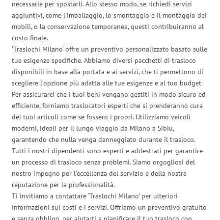
necessarie per spostarli. Allo stesso modo, se richiedi servizi
aggiuntivi, come l’imballaggio, lo smontaggio e il montaggio dei
mobili, o la conservazione temporanea, questi contribuiranno al
costo finale.
‘Traslochi Milano’ offre un preventivo personalizzato basato sulle
tue esigenze specifiche. Abbiamo diversi pacchetti di trasloco
disponibili in base alla portata e ai servizi, che ti permettono di
scegliere l’opzione più adatta alle tue esigenze e al tuo budget.
Per assicurarci che i tuoi beni vengano gestiti in modo sicuro ed
efficiente, forniamo traslocatori esperti che si prenderanno cura
dei tuoi articoli come se fossero i propri. Utilizziamo veicoli
moderni, ideali per il lungo viaggio da Milano a Sibiu,
garantendo che nulla venga danneggiato durante il trasloco.
Tutti i nostri dipendenti sono esperti e addestrati per garantire
un processo di trasloco senza problemi. Siamo orgogliosi del
nostro impegno per l’eccellenza del servizio e della nostra
reputazione per la professionalità.
Ti invitiamo a contattare ‘Traslochi Milano’ per ulteriori
informazioni sui costi e i servizi. Offriamo un preventivo gratuito
e senza obbligo, per aiutarti a pianificare il tuo trasloco con