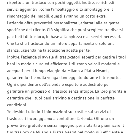
rispetto a un trasloco con pochi oggetti. Inoltre, se richiedi
servizi aggiuntivi, come l’imballaggio o lo smontaggio e il
rimontaggio dei mobili, questi avranno un costo extra.
L’azienda offre preventivi personalizzati, adattati alle esigenze
specifiche del cliente. Ciò significa che puoi scegliere tra diversi
pacchetti di trasloco, in base all’ampiezza e ai servizi necessari.
Che tu stia traslocando un intero appartamento o solo una
stanza, l’azienda ha la soluzione adatta per te.
Inoltre, l’azienda si avvale di traslocatori esperti per gestire i tuoi
beni in modo sicuro ed efficiente. Utilizzano veicoli moderni e
adeguati per il lungo viaggio da Milano a Piatra Neamt,
garantendo che nulla venga danneggiato durante il trasporto.
Ogni dipendente dell’azienda è esperto e addestrato per
garantire un processo di trasloco senza intoppi. La loro priorità è
garantire che i tuoi beni arrivino a destinazione in perfette
condizioni.
Se desideri ulteriori informazioni sui costi e sui servizi di
trasloco, ti incoraggiamo a contattare l’azienda. Offrono un
preventivo gratuito e senza impegno, per aiutarti a pianificare il
tuo trasloco da Milano a Piatra Neamt nel modo più efficiente e