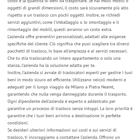
costo è la quantità di beni da trasportare. Se hai molti mobili o
oggetti di grandi dimensioni, il costo sarà sicuramente più alto
rispetto a un trasloco con pochi oggetti. Inoltre, se richiedi
servizi aggiuntivi, come l’imballaggio o lo smontaggio e il
rimontaggio dei mobili, questi avranno un costo extra.
L’azienda offre preventivi personalizzati, adattati alle esigenze
specifiche del cliente. Ciò significa che puoi scegliere tra diversi
pacchetti di trasloco, in base all’ampiezza e ai servizi necessari.
Che tu stia traslocando un intero appartamento o solo una
stanza, l’azienda ha la soluzione adatta per te.
Inoltre, l’azienda si avvale di traslocatori esperti per gestire i tuoi
beni in modo sicuro ed efficiente. Utilizzano veicoli moderni e
adeguati per il lungo viaggio da Milano a Piatra Neamt,
garantendo che nulla venga danneggiato durante il trasporto.
Ogni dipendente dell’azienda è esperto e addestrato per
garantire un processo di trasloco senza intoppi. La loro priorità è
garantire che i tuoi beni arrivino a destinazione in perfette
condizioni.
Se desideri ulteriori informazioni sui costi e sui servizi di
trasloco, ti incoraggiamo a contattare l’azienda. Offrono un