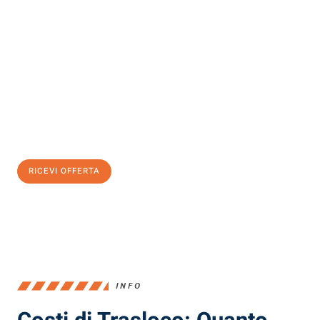
Scopri con Traslochi Milano quanto può essere
facile e senza
stress il tuo trasloco a Milano
. Il nostro team di esperti è pronto
ad assicurarti una transizione senza intoppi nella tua nuova
casa.
Ottieni subito
un'offerta non vincolante
e
risparmia € 100:
RICEVI OFFERTA
0299948957
INFO