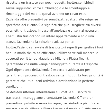
rispetto a un trasloco con pochi oggetti. Inoltre, se richiedi
servizi aggiuntivi, come l’imballaggio o lo smontaggio e il
rimontaggio dei mobili, questi avranno un costo extra.
L’azienda offre preventivi personalizzati, adattati alle esigenze
specifiche del cliente. Ciò significa che puoi scegliere tra diversi
pacchetti di trasloco, in base all’ampiezza e ai servizi necessari.
Che tu stia traslocando un intero appartamento o solo una
stanza, l’azienda ha la soluzione adatta per te.
Inoltre, l’azienda si avvale di traslocatori esperti per gestire i tuoi
beni in modo sicuro ed efficiente. Utilizzano veicoli moderni e
adeguati per il lungo viaggio da Milano a Piatra Neamt,
garantendo che nulla venga danneggiato durante il trasporto.
Ogni dipendente dell’azienda è esperto e addestrato per
garantire un processo di trasloco senza intoppi. La loro priorità è
garantire che i tuoi beni arrivino a destinazione in perfette
condizioni.
Se desideri ulteriori informazioni sui costi e sui servizi di
trasloco, ti incoraggiamo a contattare l’azienda. Offrono un
preventivo gratuito e senza impegno, per aiutarti a pianificare il
tuo trasloco da Milano a Piatra Neamt nel modo più efficiente e