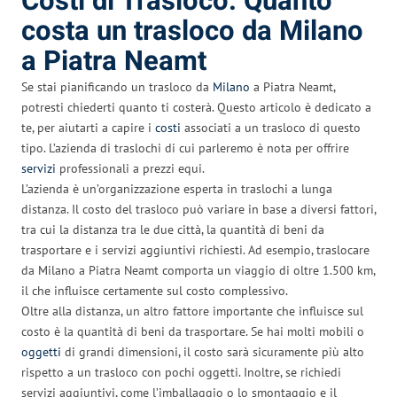
Costi di Trasloco: Quanto
costa un trasloco da Milano
a Piatra Neamt
Se stai pianificando un trasloco da
Milano
a Piatra Neamt,
potresti chiederti quanto ti costerà. Questo articolo è dedicato a
te, per aiutarti a capire i
costi
associati a un trasloco di questo
tipo. L’azienda di traslochi di cui parleremo è nota per offrire
servizi
professionali a prezzi equi.
L’azienda è un’organizzazione esperta in traslochi a lunga
distanza. Il costo del trasloco può variare in base a diversi fattori,
tra cui la distanza tra le due città, la quantità di beni da
trasportare e i servizi aggiuntivi richiesti. Ad esempio, traslocare
da Milano a Piatra Neamt comporta un viaggio di oltre 1.500 km,
il che influisce certamente sul costo complessivo.
Oltre alla distanza, un altro fattore importante che influisce sul
costo è la quantità di beni da trasportare. Se hai molti mobili o
oggetti
di grandi dimensioni, il costo sarà sicuramente più alto
rispetto a un trasloco con pochi oggetti. Inoltre, se richiedi
servizi aggiuntivi, come l’imballaggio o lo smontaggio e il