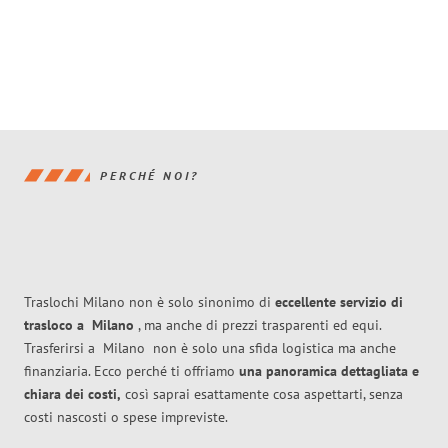
PERCHÉ NOI?
Traslochi Milano non è solo sinonimo di
eccellente
servizio di
trasloco
a
Milano
, ma anche di prezzi trasparenti ed equi.
Trasferirsi a
Milano
non è solo una sfida logistica ma anche
finanziaria. Ecco perché ti offriamo
una panoramica dettagliata e
chiara dei costi,
così saprai esattamente cosa aspettarti, senza
costi nascosti o spese impreviste.