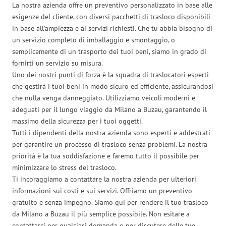
La nostra azienda offre un preventivo personalizzato in base alle
esigenze del cliente, con diversi pacchetti di trasloco disponibili
in base all’ampiezza e ai servizi richiesti. Che tu abbia bisogno di
un servizio completo di imballaggio e smontaggio, o
semplicemente di un trasporto dei tuoi beni, siamo in grado di
fornirti un servizio su misura.
Uno dei nostri punti di forza è la squadra di traslocatori esperti
che gestirà i tuoi beni in modo sicuro ed efficiente, assicurandosi
che nulla venga danneggiato. Utilizziamo veicoli moderni e
adeguati per il lungo viaggio da Milano a Buzau, garantendo il
massimo della sicurezza per i tuoi oggetti.
Tutti i dipendenti della nostra azienda sono esperti e addestrati
per garantire un processo di trasloco senza problemi. La nostra
priorità è la tua soddisfazione e faremo tutto il possibile per
minimizzare lo stress del trasloco.
Ti incoraggiamo a contattare la nostra azienda per ulteriori
informazioni sui costi e sui servizi. Offriamo un preventivo
gratuito e senza impegno. Siamo qui per rendere il tuo trasloco
da Milano a Buzau il più semplice possibile. Non esitare a
contattarci per qualsiasi domanda o per discutere delle tue