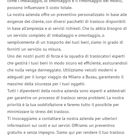
come l’imballaggio, lo smontaggio e il rimontaggio dei mobili,
possono influenzare il costo totale.
La nostra azienda offre un preventivo personalizzato in base alle
esigenze del cliente, con diversi pacchetti di trasloco disponibili
in base all’ampiezza e ai servizi richiesti. Che tu abbia bisogno di
un servizio completo di imballaggio e smontaggio, o
semplicemente di un trasporto dei tuoi beni, siamo in grado di
fornirti un servizio su misura.
Uno dei nostri punti di forza è la squadra di traslocatori esperti
che gestirà i tuoi beni in modo sicuro ed efficiente, assicurandosi
che nulla venga danneggiato. Utilizziamo veicoli moderni e
adeguati per il lungo viaggio da Milano a Buzau, garantendo il
massimo della sicurezza per i tuoi oggetti.
Tutti i dipendenti della nostra azienda sono esperti e addestrati
per garantire un processo di trasloco senza problemi. La nostra
priorità è la tua soddisfazione e faremo tutto il possibile per
minimizzare lo stress del trasloco.
Ti incoraggiamo a contattare la nostra azienda per ulteriori
informazioni sui costi e sui servizi. Offriamo un preventivo
gratuito e senza impegno. Siamo qui per rendere il tuo trasloco