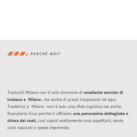
PERCHÉ NOI?
Traslochi Milano non è solo sinonimo di
eccellente
servizio di
trasloco
a
Milano
, ma anche di prezzi trasparenti ed equi.
Trasferirsi a
Milano
non è solo una sfida logistica ma anche
finanziaria. Ecco perché ti offriamo
una panoramica dettagliata e
chiara dei costi,
così saprai esattamente cosa aspettarti, senza
costi nascosti o spese impreviste.