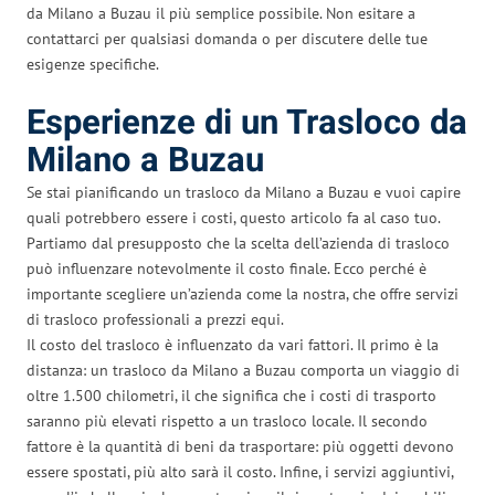
da Milano a Buzau il più semplice possibile. Non esitare a
contattarci per qualsiasi domanda o per discutere delle tue
esigenze specifiche.
Esperienze di un Trasloco da
Milano a Buzau
Se stai pianificando un trasloco da Milano a Buzau e vuoi capire
quali potrebbero essere i costi, questo articolo fa al caso tuo.
Partiamo dal presupposto che la scelta dell’azienda di trasloco
può influenzare notevolmente il costo finale. Ecco perché è
importante scegliere un’azienda come la nostra, che offre servizi
di trasloco professionali a prezzi equi.
Il costo del trasloco è influenzato da vari fattori. Il primo è la
distanza: un trasloco da Milano a Buzau comporta un viaggio di
oltre 1.500 chilometri, il che significa che i costi di trasporto
saranno più elevati rispetto a un trasloco locale. Il secondo
fattore è la quantità di beni da trasportare: più oggetti devono
essere spostati, più alto sarà il costo. Infine, i servizi aggiuntivi,