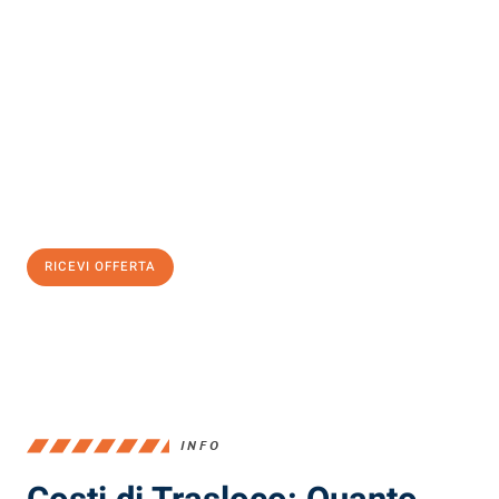
Scopri con Traslochi Milano quanto può essere
facile e senza
stress il tuo trasloco a Milano
. Il nostro team di esperti è pronto
ad assicurarti una transizione senza intoppi nella tua nuova
casa.
Ottieni subito
un'offerta non vincolante
e
risparmia € 100:
RICEVI OFFERTA
0299948957
INFO