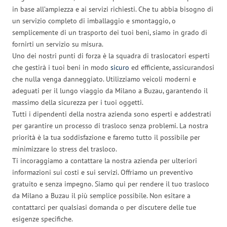
in base all’ampiezza e ai servizi richiesti. Che tu abbia bisogno di
un servizio completo di imballaggio e smontaggio, o
semplicemente di un trasporto dei tuoi beni, siamo in grado di
fornirti un servizio su misura.
Uno dei nostri punti di forza è la squadra di traslocatori esperti
che gestirà i tuoi beni in modo
sicuro
ed efficiente, assicurandosi
che nulla venga danneggiato. Utilizziamo veicoli moderni e
adeguati per il lungo viaggio da Milano a Buzau, garantendo il
massimo della sicurezza per i tuoi oggetti.
Tutti i dipendenti della nostra azienda sono esperti e addestrati
per garantire un processo di trasloco senza problemi. La nostra
priorità è la tua soddisfazione e faremo tutto il possibile per
minimizzare lo stress del trasloco.
Ti incoraggiamo a contattare la nostra azienda per ulteriori
informazioni sui costi e sui servizi. Offriamo un preventivo
gratuito e senza impegno. Siamo qui per rendere il tuo trasloco
da Milano a Buzau il più semplice possibile. Non esitare a
contattarci per qualsiasi domanda o per discutere delle tue
esigenze specifiche.