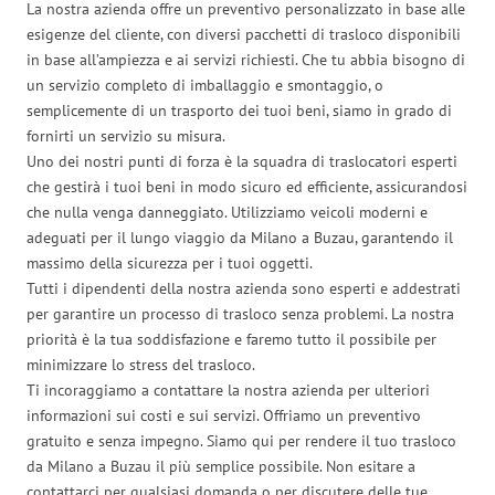
La nostra azienda offre un preventivo personalizzato in base alle
esigenze del cliente, con diversi pacchetti di trasloco disponibili
in base all’ampiezza e ai servizi richiesti. Che tu abbia bisogno di
un servizio completo di imballaggio e smontaggio, o
semplicemente di un trasporto dei tuoi beni, siamo in grado di
fornirti un servizio su misura.
Uno dei nostri punti di forza è la squadra di traslocatori esperti
che gestirà i tuoi beni in modo sicuro ed efficiente, assicurandosi
che nulla venga danneggiato. Utilizziamo veicoli moderni e
adeguati per il lungo viaggio da Milano a Buzau, garantendo il
massimo della sicurezza per i tuoi oggetti.
Tutti i dipendenti della nostra azienda sono esperti e addestrati
per garantire un processo di trasloco senza problemi. La nostra
priorità è la tua soddisfazione e faremo tutto il possibile per
minimizzare lo stress del trasloco.
Ti incoraggiamo a contattare la nostra azienda per ulteriori
informazioni sui costi e sui servizi. Offriamo un preventivo
gratuito e senza impegno. Siamo qui per rendere il tuo trasloco
da Milano a Buzau il più semplice possibile. Non esitare a
contattarci per qualsiasi domanda o per discutere delle tue