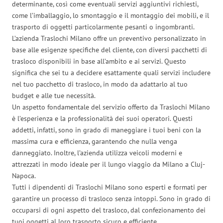
determinante, così come eventuali servizi aggiuntivi richiesti,
come l’imballaggio, lo smontaggio e il montaggio dei mobili, e il
trasporto di oggetti particolarmente pesanti o ingombranti.
L’azienda Traslochi Milano offre un preventivo personalizzato in
base alle esigenze specifiche del cliente, con diversi pacchetti di
trasloco disponibili in base all’ambito e ai servizi. Questo
significa che sei tu a decidere esattamente quali servizi includere
nel tuo pacchetto di trasloco, in modo da adattarlo al tuo
budget e alle tue necessità.
Un aspetto fondamentale del servizio offerto da Traslochi Milano
è l’esperienza e la professionalità dei suoi operatori. Questi
addetti, infatti, sono in grado di maneggiare i tuoi beni con la
massima cura e efficienza, garantendo che nulla venga
danneggiato. Inoltre, l’azienda utilizza veicoli moderni e
attrezzati in modo ideale per il lungo viaggio da Milano a Cluj-
Napoca.
Tutti i dipendenti di Traslochi Milano sono esperti e formati per
garantire un processo di trasloco senza intoppi. Sono in grado di
occuparsi di ogni aspetto del trasloco, dal confezionamento dei
tuoi oggetti al loro trasporto sicuro e efficiente.