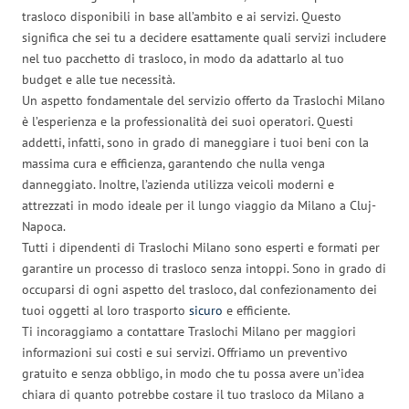
trasloco disponibili in base all’ambito e ai servizi. Questo
significa che sei tu a decidere esattamente quali servizi includere
nel tuo pacchetto di trasloco, in modo da adattarlo al tuo
budget e alle tue necessità.
Un aspetto fondamentale del servizio offerto da Traslochi Milano
è l’esperienza e la professionalità dei suoi operatori. Questi
addetti, infatti, sono in grado di maneggiare i tuoi beni con la
massima cura e efficienza, garantendo che nulla venga
danneggiato. Inoltre, l’azienda utilizza veicoli moderni e
attrezzati in modo ideale per il lungo viaggio da Milano a Cluj-
Napoca.
Tutti i dipendenti di Traslochi Milano sono esperti e formati per
garantire un processo di trasloco senza intoppi. Sono in grado di
occuparsi di ogni aspetto del trasloco, dal confezionamento dei
tuoi oggetti al loro trasporto
sicuro
e efficiente.
Ti incoraggiamo a contattare Traslochi Milano per maggiori
informazioni sui costi e sui servizi. Offriamo un preventivo
gratuito e senza obbligo, in modo che tu possa avere un’idea
chiara di quanto potrebbe costare il tuo trasloco da Milano a