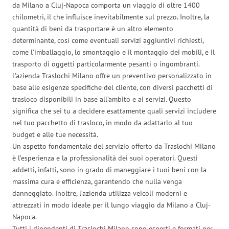
da Milano a Cluj-Napoca comporta un viaggio di oltre 1400
chilometri, il che influisce inevitabilmente sul prezzo. Inoltre, la
quantità di beni da trasportare è un altro elemento
determinante, così come eventuali servizi aggiuntivi richiesti,
come l’imballaggio, lo smontaggio e il montaggio dei mobili, e il
trasporto di oggetti particolarmente pesanti o ingombranti.
L’azienda Traslochi Milano offre un preventivo personalizzato in
base alle esigenze specifiche del cliente, con diversi pacchetti di
trasloco disponibili in base all’ambito e ai servizi. Questo
significa che sei tu a decidere esattamente quali servizi includere
nel tuo pacchetto di trasloco, in modo da adattarlo al tuo
budget e alle tue necessità.
Un aspetto fondamentale del servizio offerto da Traslochi Milano
è l’esperienza e la professionalità dei suoi operatori. Questi
addetti, infatti, sono in grado di maneggiare i tuoi beni con la
massima cura e efficienza, garantendo che nulla venga
danneggiato. Inoltre, l’azienda utilizza veicoli moderni e
attrezzati in modo ideale per il lungo viaggio da Milano a Cluj-
Napoca.
Tutti i dipendenti di Traslochi Milano sono esperti e formati per