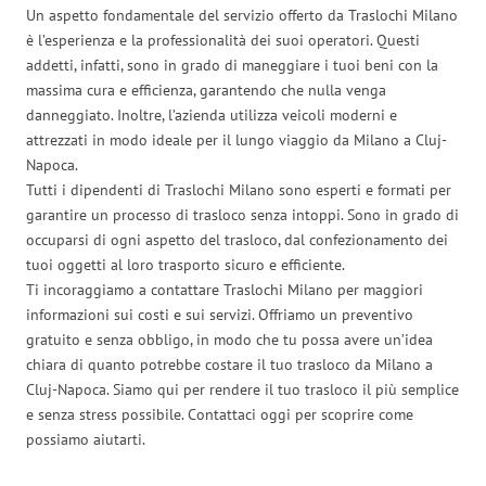
Un aspetto fondamentale del servizio offerto da Traslochi Milano
è l’esperienza e la professionalità dei suoi operatori. Questi
addetti, infatti, sono in grado di maneggiare i tuoi beni con la
massima cura e efficienza, garantendo che nulla venga
danneggiato. Inoltre, l’azienda utilizza veicoli moderni e
attrezzati in modo ideale per il lungo viaggio da Milano a Cluj-
Napoca.
Tutti i dipendenti di Traslochi Milano sono esperti e formati per
garantire un processo di trasloco senza intoppi. Sono in grado di
occuparsi di ogni aspetto del trasloco, dal confezionamento dei
tuoi oggetti al loro trasporto sicuro e efficiente.
Ti incoraggiamo a contattare Traslochi Milano per maggiori
informazioni sui costi e sui servizi. Offriamo un preventivo
gratuito e senza obbligo, in modo che tu possa avere un’idea
chiara di quanto potrebbe costare il tuo trasloco da Milano a
Cluj-Napoca. Siamo qui per rendere il tuo trasloco il più semplice
e senza stress possibile. Contattaci oggi per scoprire come
possiamo aiutarti.