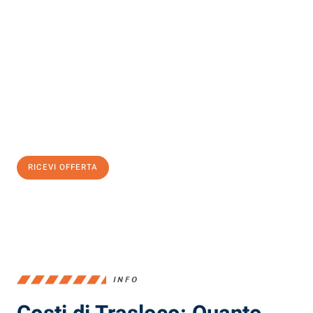
Scopri con Traslochi Milano quanto può essere
facile e senza
stress il tuo trasloco a Milano
. Il nostro team di esperti è pronto
ad assicurarti una transizione senza intoppi nella tua nuova
casa.
Ottieni subito
un'offerta non vincolante
e
risparmia € 100:
RICEVI OFFERTA
0299948957
INFO