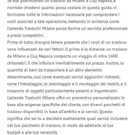
Se stai pianificando un trasloco da Milano a Cluj-Napoca, è
normale chiedersi quanto possa costare. In questa guida, vi
forniremo tutte le informazioni necessarie per comprendere i
costi associati a tale operazione, mettendo in evidenza come
l’azienda Traslochi Milano possa fornire un servizio professionale
a prezzi competitivi.
Prima di tutto, bisogna tenere presente che i costi di un trasloco
sono influenzati da vari fattori. Il primo è la distanza: un trasloco
da Milano a Cluj-Napoca comporta un viaggio di oltre 1400
chilometri, il che influisce inevitabilmente sul prezzo. Inoltre, la
quantità di beni da trasportare è un altro elemento
determinante, così come eventuali servizi aggiuntivi richiesti,
come l’imballaggio, lo smontaggio e il montaggio dei mobili, e il
trasporto di oggetti particolarmente pesanti o ingombranti.
L’azienda Traslochi Milano offre un preventivo personalizzato in
base alle esigenze specifiche del cliente, con diversi pacchetti di
trasloco disponibili in base all’ambito e ai servizi. Questo
significa che sei tu a decidere esattamente quali servizi includere
nel tuo pacchetto di trasloco, in modo da adattarlo al tuo
budget e alle tue necessità.