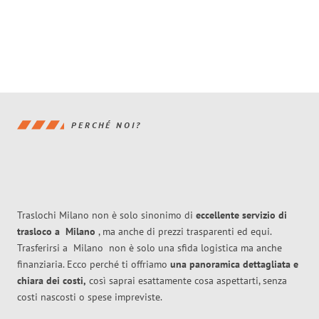
PERCHÉ NOI?
Traslochi Milano non è solo sinonimo di
eccellente
servizio di
trasloco
a
Milano
, ma anche di prezzi trasparenti ed equi.
Trasferirsi a
Milano
non è solo una sfida logistica ma anche
finanziaria. Ecco perché ti offriamo
una panoramica dettagliata e
chiara dei costi,
così saprai esattamente cosa aspettarti, senza
costi nascosti o spese impreviste.