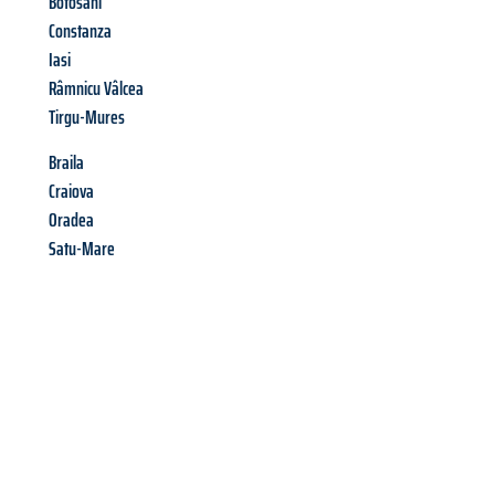
Botosani
Constanza
Iasi
Râmnicu Vâlcea
Tirgu-Mures
Braila
Craiova
Oradea
Satu-Mare
Richiedi ora la tua
offerta
al
miglior