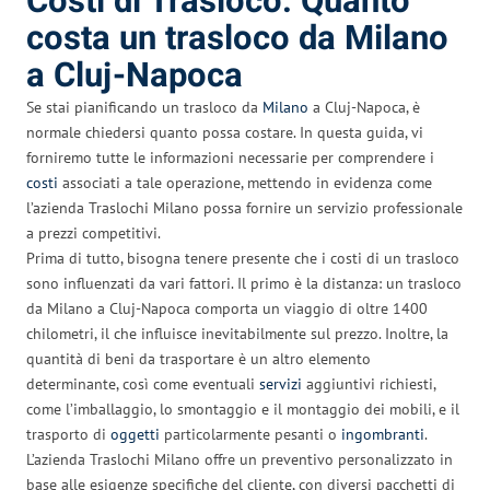
Costi di Trasloco: Quanto
costa un trasloco da Milano
a Cluj-Napoca
Se stai pianificando un trasloco da
Milano
a Cluj-Napoca, è
normale chiedersi quanto possa costare. In questa guida, vi
forniremo tutte le informazioni necessarie per comprendere i
costi
associati a tale operazione, mettendo in evidenza come
l’azienda Traslochi Milano possa fornire un servizio professionale
a prezzi competitivi.
Prima di tutto, bisogna tenere presente che i costi di un trasloco
sono influenzati da vari fattori. Il primo è la distanza: un trasloco
da Milano a Cluj-Napoca comporta un viaggio di oltre 1400
chilometri, il che influisce inevitabilmente sul prezzo. Inoltre, la
quantità di beni da trasportare è un altro elemento
determinante, così come eventuali
servizi
aggiuntivi richiesti,
come l’imballaggio, lo smontaggio e il montaggio dei mobili, e il
trasporto di
oggetti
particolarmente pesanti o
ingombranti
.
L’azienda Traslochi Milano offre un preventivo personalizzato in
base alle esigenze specifiche del cliente, con diversi pacchetti di