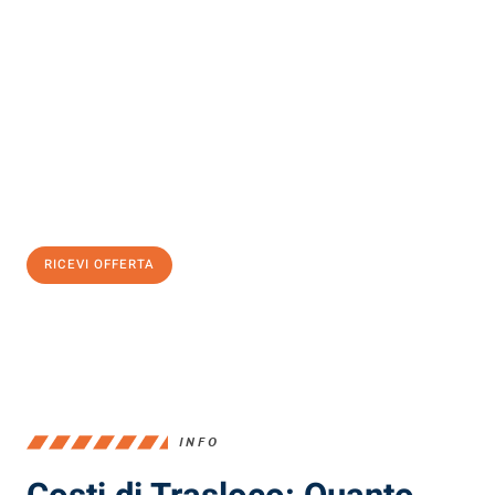
Scopri con Traslochi Milano quanto può essere
facile e senza
stress il tuo trasloco a Milano
. Il nostro team di esperti è pronto
ad assicurarti una transizione senza intoppi nella tua nuova
casa.
Ottieni subito
un'offerta non vincolante
e
risparmia € 100:
RICEVI OFFERTA
0299948957
INFO