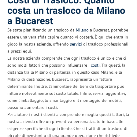
Costi di Trasloco: Quanto
costa un trasloco da Milano
a Bucarest
Se state pianificando un trasloco da
Milano
a Bucarest, potrebbe
essere una vera sfida capire quanto vi costerà. È qui che entra in
gioco la nostra azienda, offrendo
servizi
di trasloco professionali
a prezzi equi.
La nostra azienda comprende che ogni trasloco è unico e che ci
sono molti fattori che possono influenzare i
costi
. Tra questi, la
distanza tra la Milano di partenza, in questo caso Milano, e la
Milano di destinazione, Bucarest, rappresenta un fattore
determinante. Inoltre, l’ammontare dei beni da trasportare può
influire notevolmente sul costo totale. Infine, servizi aggiuntivi,
come l’imballaggio, lo smontaggio e il montaggio dei mobili,
possono aumentare i costi.
Per aiutare i nostri clienti a comprendere meglio questi fattori, la
nostra azienda offre un preventivo personalizzato in base alle
esigenze specifiche di ogni cliente. Che si tratti di un trasloco di
piccole dimensioni o di una grande operazione che richiede