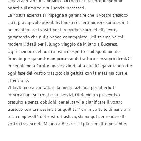
servizi addizionali, abbiamo pacchetti di trasloco disponibili
basati sull’ambito e sui servizi necessari.
La nostra azienda si impegna a garantire che il vostro trasloco
sia il più agevole possibile. I nostri esperti movers sono esperti
nel manipolare i vostri beni in modo sicuro ed efficiente,
garantendo che nulla venga danneggiato. Utilizziamo veicoli
moderni, ideali per il lungo viaggio da Milano a Bucarest.
Ogni membro del nostro team è esperto e adeguatamente
formato per garantire un processo di trasloco senza problemi. Ci
impegniamo a fornire un servizio di alta qualità, garantendo che
ogni fase del vostro trasloco sia gestita con la massima cura e
attenzione.
Vi invitiamo a contattare la nostra azienda per ulteriori
informazioni sui costi e sui servizi. Offriamo un preventivo
gratuito e senza obblighi, per aiutarvi a pianificare il vostro
trasloco con la massima tranquillità. Non importa le dimensioni
o la complessità del vostro trasloco, siamo qui per rendere il
vostro trasloco da Milano a Bucarest il più semplice possibile.