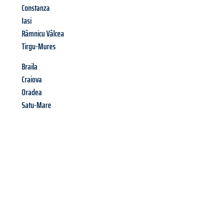
Constanza
Iasi
Râmnicu Vâlcea
Tirgu-Mures
Braila
Craiova
Oradea
Satu-Mare
Richiedi ora la tua
offerta
al
miglior
prezzo !