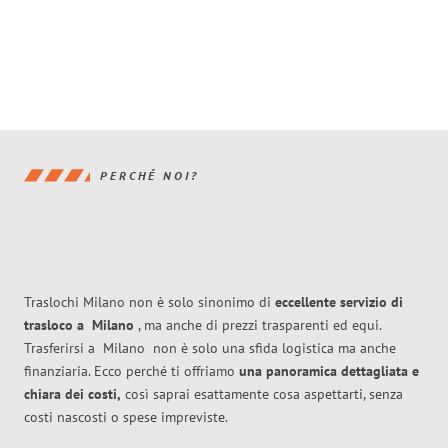
PERCHÉ NOI?
Traslochi Milano non è solo sinonimo di
eccellente
servizio di
trasloco
a
Milano
, ma anche di prezzi trasparenti ed equi.
Trasferirsi a
Milano
non è solo una sfida logistica ma anche
finanziaria. Ecco perché ti offriamo
una panoramica dettagliata e
chiara dei costi,
così saprai esattamente cosa aspettarti, senza
costi nascosti o spese impreviste.