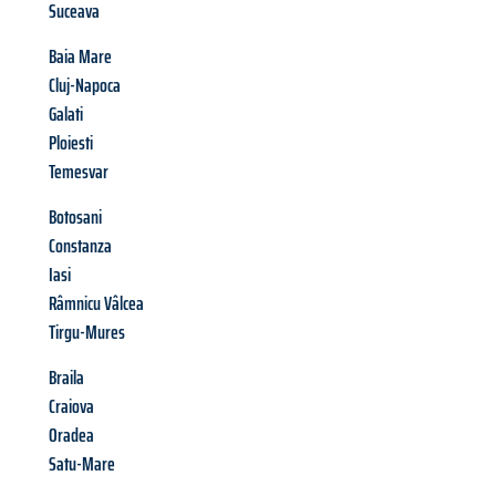
Suceava
Baia Mare
Cluj-Napoca
Galati
Ploiesti
Temesvar
Botosani
Constanza
Iasi
Râmnicu Vâlcea
Tirgu-Mures
Braila
Craiova
Oradea
Satu-Mare