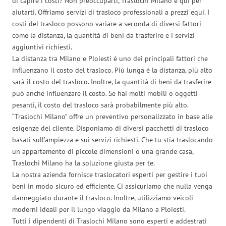
di capire i costi? Non preoccuparti, Traslochi Milano è qui per
aiutarti. Offriamo servizi di trasloco professionali a prezzi equi. I
costi del trasloco possono variare a seconda di diversi fattori
come la distanza, la quantità di beni da trasferire e i servizi
aggiuntivi richiesti.
La distanza tra Milano e Ploiesti è uno dei principali fattori che
influenzano il costo del trasloco. Più lunga è la distanza, più alto
sarà il costo del trasloco. Inoltre, la quantità di beni da trasferire
può anche influenzare il costo. Se hai molti mobili o oggetti
pesanti, il costo del trasloco sarà probabilmente più alto.
“Traslochi Milano” offre un preventivo personalizzato in base alle
esigenze del cliente. Disponiamo di diversi pacchetti di trasloco
basati sull’ampiezza e sui servizi richiesti. Che tu stia traslocando
un appartamento di piccole dimensioni o una grande casa,
Traslochi Milano ha la soluzione giusta per te.
La nostra azienda fornisce traslocatori esperti per gestire i tuoi
beni in modo sicuro ed efficiente. Ci assicuriamo che nulla venga
danneggiato durante il trasloco. Inoltre, utilizziamo veicoli
moderni ideali per il lungo viaggio da Milano a Ploiesti.
Tutti i dipendenti di Traslochi Milano sono esperti e addestrati