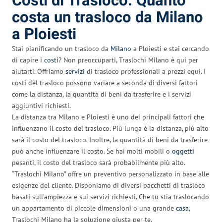
Costi di Trasloco: Quanto
costa un trasloco da Milano
a Ploiesti
Stai pianificando un trasloco da
Milano
a Ploiesti e stai cercando
di capire i
costi
? Non preoccuparti, Traslochi Milano è qui per
aiutarti. Offriamo
servizi
di trasloco professionali a prezzi equi. I
costi del trasloco possono variare a seconda di diversi fattori
come la distanza, la quantità di beni da trasferire e i servizi
aggiuntivi richiesti.
La distanza tra Milano e Ploiesti è uno dei principali fattori che
influenzano il costo del trasloco. Più lunga è la distanza, più alto
sarà il costo del trasloco. Inoltre, la quantità di beni da trasferire
può anche influenzare il costo. Se hai molti mobili o
oggetti
pesanti, il costo del trasloco sarà probabilmente più alto.
“Traslochi Milano” offre un preventivo personalizzato in base alle
esigenze del cliente. Disponiamo di diversi pacchetti di trasloco
basati sull’ampiezza e sui servizi richiesti. Che tu stia traslocando
un appartamento di piccole dimensioni o una grande
casa
,
Traslochi Milano ha la soluzione giusta per te.