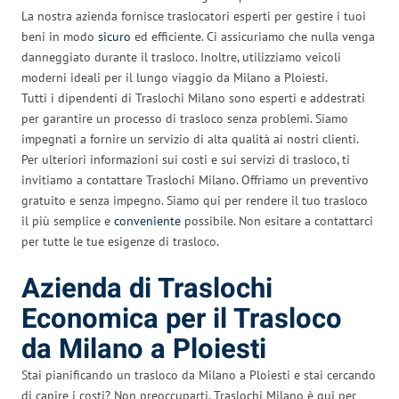
La nostra azienda fornisce traslocatori esperti per gestire i tuoi
beni in modo
sicuro
ed efficiente. Ci assicuriamo che nulla venga
danneggiato durante il trasloco. Inoltre, utilizziamo veicoli
moderni ideali per il lungo viaggio da Milano a Ploiesti.
Tutti i dipendenti di Traslochi Milano sono esperti e addestrati
per garantire un processo di trasloco senza problemi. Siamo
impegnati a fornire un servizio di alta qualità ai nostri clienti.
Per ulteriori informazioni sui costi e sui servizi di trasloco, ti
invitiamo a contattare Traslochi Milano. Offriamo un preventivo
gratuito e senza impegno. Siamo qui per rendere il tuo trasloco
il più semplice e
conveniente
possibile. Non esitare a contattarci
per tutte le tue esigenze di trasloco.
Azienda di Traslochi
Economica per il Trasloco
da Milano a Ploiesti
Stai pianificando un trasloco da Milano a Ploiesti e stai cercando
di capire i costi? Non preoccuparti, Traslochi Milano è qui per