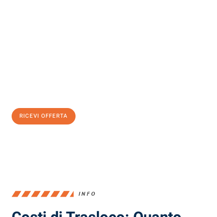
Scopri con Traslochi Milano quanto può essere
facile e senza
stress il tuo trasloco a Milano
. Il nostro team di esperti è pronto
ad assicurarti una transizione senza intoppi nella tua nuova
casa.
Ottieni subito
un'offerta non vincolante
e
risparmia € 100:
RICEVI OFFERTA
0299948957
INFO