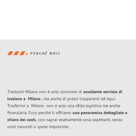
PERCHÉ NOI?
Traslochi Milano non è solo sinonimo di
eccellente
servizio di
trasloco
a
Milano
, ma anche di prezzi trasparenti ed equi.
Trasferirsi a
Milano
non è solo una sfida logistica ma anche
finanziaria. Ecco perché ti offriamo
una panoramica dettagliata e
chiara dei costi,
così saprai esattamente cosa aspettarti, senza
costi nascosti o spese impreviste.