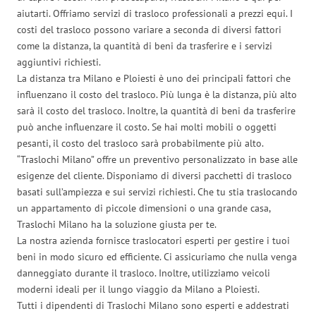
aiutarti. Offriamo servizi di trasloco professionali a prezzi equi. I
costi del trasloco possono variare a seconda di diversi fattori
come la distanza, la quantità di beni da trasferire e i servizi
aggiuntivi richiesti.
La distanza tra Milano e Ploiesti è uno dei principali fattori che
influenzano il costo del trasloco. Più lunga è la distanza, più alto
sarà il costo del trasloco. Inoltre, la quantità di beni da trasferire
può anche influenzare il costo. Se hai molti mobili o oggetti
pesanti, il costo del trasloco sarà probabilmente più alto.
“Traslochi Milano” offre un preventivo personalizzato in base alle
esigenze del cliente. Disponiamo di diversi pacchetti di trasloco
basati sull’ampiezza e sui servizi richiesti. Che tu stia traslocando
un appartamento di piccole dimensioni o una grande casa,
Traslochi Milano ha la soluzione giusta per te.
La nostra azienda fornisce traslocatori esperti per gestire i tuoi
beni in modo sicuro ed efficiente. Ci assicuriamo che nulla venga
danneggiato durante il trasloco. Inoltre, utilizziamo veicoli
moderni ideali per il lungo viaggio da Milano a Ploiesti.
Tutti i dipendenti di Traslochi Milano sono esperti e addestrati