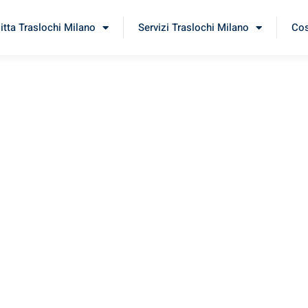
itta Traslochi Milano
Servizi Traslochi Milano
Cos
ad
imenta il nostro
servizio