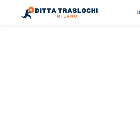
D
TRASLOCHI MILANO
Traslochi
Milano
Ar
Il tuo trasloco Milano Arad può essere così facile! Sper