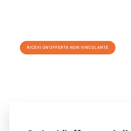
di prima classe
e assicurati i
migliori prezzi in Milano
.
Richiedo ora la tua offerta personalizzata e fai il prim
trasloco senza stress a Arad
RICEVI UN'OFFERTA NON VINCOLANTE
100% non vincolante – Risposta garantita entro 15 minuti.