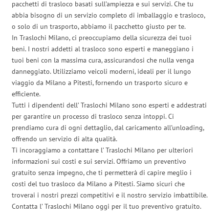
pacchetti di trasloco basati sull’ampiezza e sui servizi. Che tu
abbia bisogno di un servizio completo di imballaggio e trasloco,
o solo di un trasporto, abbiamo il pacchetto giusto per te.
In Traslochi Milano, ci preoccupiamo della sicurezza dei tuoi
beni. I nostri addetti al trasloco sono esperti e maneggiano i
tuoi beni con la massima cura, assicurandosi che nulla venga
danneggiato. Utilizziamo veicoli moderni, ideali per il lungo
viaggio da Milano a Pitesti, fornendo un trasporto sicuro e
efficiente.
Tutti i dipendenti dell’ Traslochi Milano sono esperti e addestrati
per garantire un processo di trasloco senza intoppi. Ci
prendiamo cura di ogni dettaglio, dal caricamento all’unloading,
offrendo un servizio di alta qualità.
Ti incoraggiamo a contattare l’ Traslochi Milano per ulteriori
informazioni sui costi e sui servizi. Offriamo un preventivo
gratuito senza impegno, che ti permetterà di capire meglio i
costi del tuo trasloco da Milano a Pitesti. Siamo sicuri che
troverai i nostri prezzi competitivi e il nostro servizio imbattibile.
Contatta l’ Traslochi Milano oggi per il tuo preventivo gratuito.