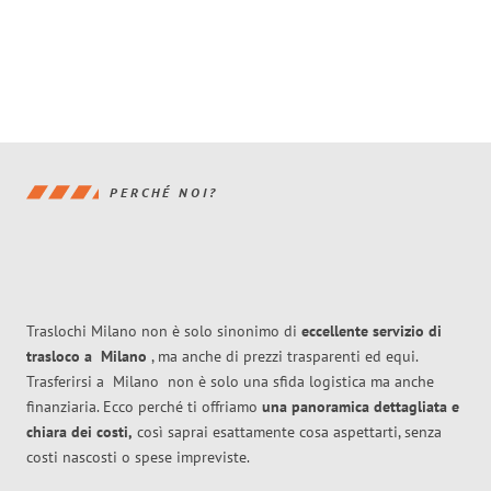
PERCHÉ NOI?
Traslochi Milano non è solo sinonimo di
eccellente
servizio di
trasloco
a
Milano
, ma anche di prezzi trasparenti ed equi.
Trasferirsi a
Milano
non è solo una sfida logistica ma anche
finanziaria. Ecco perché ti offriamo
una panoramica dettagliata e
chiara dei costi,
così saprai esattamente cosa aspettarti, senza
costi nascosti o spese impreviste.