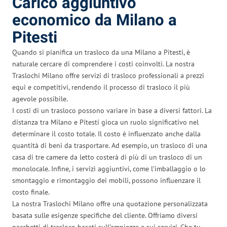
Carico aggiuntivo
economico da Milano a
Pitesti
Quando si pianifica un trasloco da una Milano a Pitesti, è
naturale cercare di comprendere i costi coinvolti. La nostra
Traslochi Milano offre servizi di trasloco professionali a prezzi
equi e competitivi, rendendo il processo di trasloco il più
agevole possibile.
I costi di un trasloco possono variare in base a diversi fattori. La
distanza tra Milano e Pitesti gioca un ruolo significativo nel
determinare il costo totale. Il costo è influenzato anche dalla
quantità di beni da trasportare. Ad esempio, un trasloco di una
casa di tre camere da letto costerà di più di un trasloco di un
monolocale. Infine, i servizi aggiuntivi, come l’imballaggio o lo
smontaggio e rimontaggio dei mobili, possono influenzare il
costo finale.
La nostra Traslochi Milano offre una quotazione personalizzata
basata sulle esigenze specifiche del cliente. Offriamo diversi
pacchetti di trasloco basati sull’ampiezza e sui servizi. Che tu