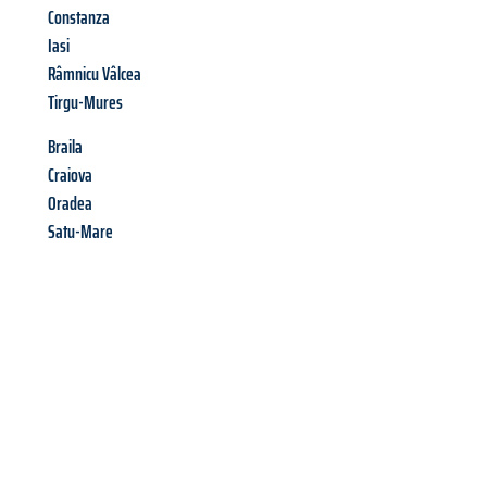
Constanza
Iasi
Râmnicu Vâlcea
Tirgu-Mures
Braila
Craiova
Oradea
Satu-Mare
Richiedi ora la tua
offerta
al
miglior
prezzo !