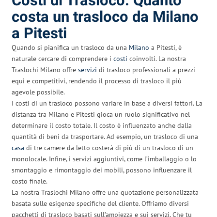
Costi di Trasloco: Quanto
costa un trasloco da Milano
a Pitesti
Quando si pianifica un trasloco da una
Milano
a Pitesti, è
naturale cercare di comprendere i
costi
coinvolti. La nostra
Traslochi Milano offre
servizi
di trasloco professionali a prezzi
equi e competitivi, rendendo il processo di trasloco il più
agevole possibile.
I costi di un trasloco possono variare in base a diversi fattori. La
distanza tra Milano e Pitesti gioca un ruolo significativo nel
determinare il costo totale. Il costo è influenzato anche dalla
quantità di beni da trasportare. Ad esempio, un trasloco di una
casa
di tre camere da letto costerà di più di un trasloco di un
monolocale. Infine, i servizi aggiuntivi, come l’imballaggio o lo
smontaggio e rimontaggio dei mobili, possono influenzare il
costo finale.
La nostra Traslochi Milano offre una quotazione personalizzata
basata sulle esigenze specifiche del cliente. Offriamo diversi
pacchetti di trasloco basati sull’ampiezza e sui servizi. Che tu