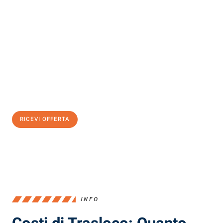
Scopri con Traslochi Milano quanto può essere
facile e senza
stress il tuo trasloco a Milano
. Il nostro team di esperti è pronto
ad assicurarti una transizione senza intoppi nella tua nuova
casa.
Ottieni subito
un'offerta non vincolante
e
risparmia € 100:
RICEVI OFFERTA
0299948957
INFO