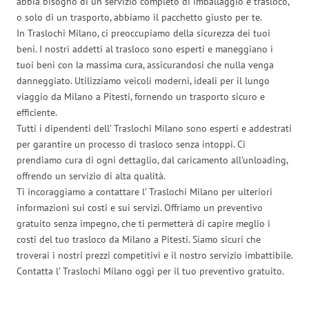
abbia bisogno di un servizio completo di imballaggio e trasloco,
o solo di un trasporto, abbiamo il pacchetto giusto per te.
In Traslochi Milano, ci preoccupiamo della sicurezza dei tuoi
beni. I nostri addetti al trasloco sono esperti e maneggiano i
tuoi beni con la massima cura, assicurandosi che nulla venga
danneggiato. Utilizziamo veicoli moderni, ideali per il lungo
viaggio da Milano a Pitesti, fornendo un trasporto sicuro e
efficiente.
Tutti i dipendenti dell’ Traslochi Milano sono esperti e addestrati
per garantire un processo di trasloco senza intoppi. Ci
prendiamo cura di ogni dettaglio, dal caricamento all’unloading,
offrendo un servizio di alta qualità.
Ti incoraggiamo a contattare l’ Traslochi Milano per ulteriori
informazioni sui costi e sui servizi. Offriamo un preventivo
gratuito senza impegno, che ti permetterà di capire meglio i
costi del tuo trasloco da Milano a Pitesti. Siamo sicuri che
troverai i nostri prezzi competitivi e il nostro servizio imbattibile.
Contatta l’ Traslochi Milano oggi per il tuo preventivo gratuito.