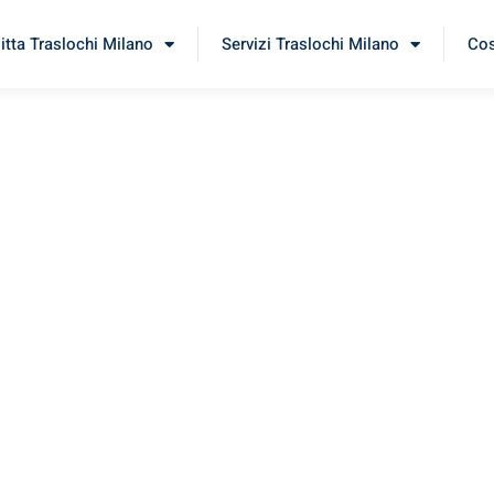
itta Traslochi Milano
Servizi Traslochi Milano
Cos
cau
rimenta il nostro