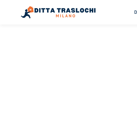
D
TRASLOCHI MILANO
Traslochi
Milano
Ba
Il tuo trasloco Milano Bacau può essere così facile! Spe