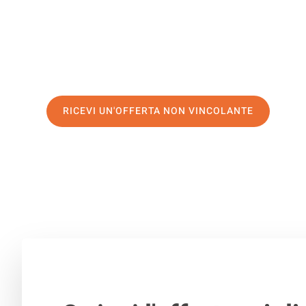
servizio di prima classe
e assicurati i
migliori prezzi in 
Richiedo ora la tua offerta personalizzata e fai il prim
trasloco senza stress a Bacau
RICEVI UN'OFFERTA NON VINCOLANTE
100% non vincolante – Risposta garantita entro 15 minuti.