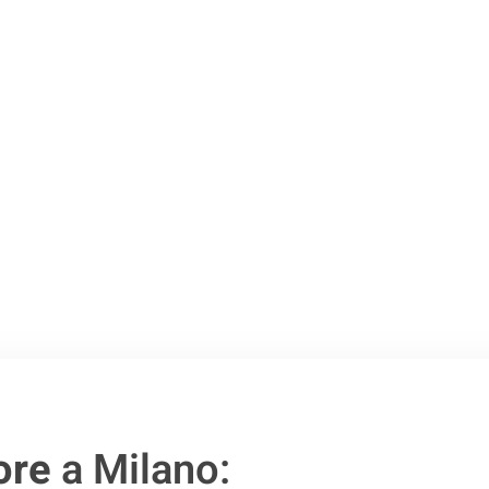
Milano
.
o passo verso un
ore
a Milano: