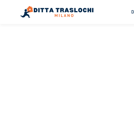
D
TRASLOCHI MILANO
Traslochi
Milano
Sa
Il tuo trasloco Milano Salerno può essere così facile! S