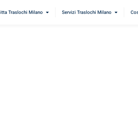
itta Traslochi Milano
Servizi Traslochi Milano
Cos
lerno
perimenta il nostro