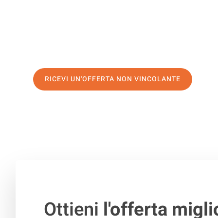
servizio di prima classe
e assicurati i
migliori prezzi in 
Richiedo ora la tua offerta personalizzata e fai il prim
trasloco senza stress a Salerno
RICEVI UN'OFFERTA NON VINCOLANTE
100% non vincolante – Risposta garantita entro 15 minuti.
Ottieni
l'offerta migli