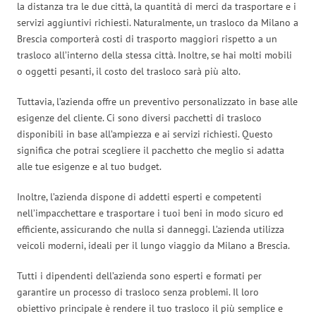
la distanza tra le due città, la quantità di merci da trasportare e i
servizi aggiuntivi richiesti. Naturalmente, un trasloco da Milano a
Brescia comporterà costi di trasporto maggiori rispetto a un
trasloco all’interno della stessa città. Inoltre, se hai molti mobili
o oggetti pesanti, il costo del trasloco sarà più alto.
Tuttavia, l’azienda offre un preventivo personalizzato in base alle
esigenze del cliente. Ci sono diversi pacchetti di trasloco
disponibili in base all’ampiezza e ai servizi richiesti. Questo
significa che potrai scegliere il pacchetto che meglio si adatta
alle tue esigenze e al tuo budget.
Inoltre, l’azienda dispone di addetti esperti e competenti
nell’impacchettare e trasportare i tuoi beni in modo sicuro ed
efficiente, assicurando che nulla si danneggi. L’azienda utilizza
veicoli moderni, ideali per il lungo viaggio da Milano a Brescia.
Tutti i dipendenti dell’azienda sono esperti e formati per
garantire un processo di trasloco senza problemi. Il loro
obiettivo principale è rendere il tuo trasloco il più semplice e