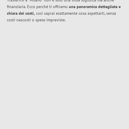
Trasferirsi a
Milano
non è solo una sfida logistica ma anche
finanziaria. Ecco perché ti offriamo
una panoramica dettagliata e
chiara dei costi,
così saprai esattamente cosa aspettarti, senza
costi nascosti o spese impreviste.