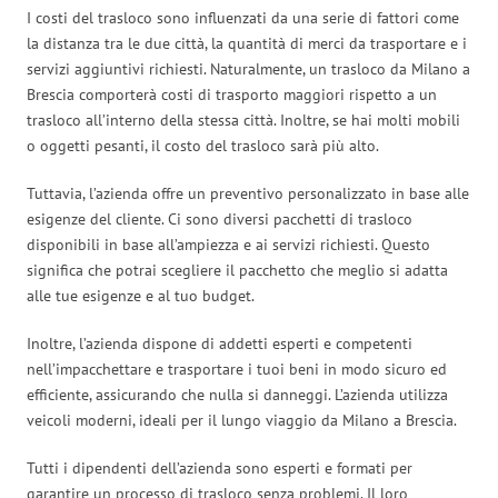
I costi del trasloco sono influenzati da una serie di fattori come
la distanza tra le due città, la quantità di merci da trasportare e i
servizi aggiuntivi richiesti. Naturalmente, un trasloco da Milano a
Brescia comporterà costi di trasporto maggiori rispetto a un
trasloco all’interno della stessa città. Inoltre, se hai molti mobili
o oggetti pesanti, il costo del trasloco sarà più alto.
Tuttavia, l’azienda offre un preventivo personalizzato in base alle
esigenze del cliente. Ci sono diversi pacchetti di trasloco
disponibili in base all’ampiezza e ai servizi richiesti. Questo
significa che potrai scegliere il pacchetto che meglio si adatta
alle tue esigenze e al tuo budget.
Inoltre, l’azienda dispone di addetti esperti e competenti
nell’impacchettare e trasportare i tuoi beni in modo sicuro ed
efficiente, assicurando che nulla si danneggi. L’azienda utilizza
veicoli moderni, ideali per il lungo viaggio da Milano a Brescia.
Tutti i dipendenti dell’azienda sono esperti e formati per
garantire un processo di trasloco senza problemi. Il loro