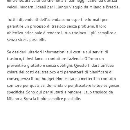
efficiente, assicurando che nulla si danneggi. L’azienda utilizza
veicoli moderni, ideali per il lungo viaggio da Milano a Brescia.
Tutti i dipendenti dell’azienda sono esperti e formati per
garantire un processo di trasloco senza problemi. Il loro
obiettivo principale è rendere il tuo trasloco il più semplice e
senza stress possibile.
Se desideri ulteriori informazioni sui costi e sui servizi di
trasloco, ti invitiamo a contattare l’azienda. Offrono un
preventivo gratuito e senza obblighi. Questo ti darà un’idea
chiara dei costi del trasloco e ti permetterà di pianificare di
conseguenza il tuo budget. Non esitare a metterti in contatto
con loro per qualsiasi domanda o per discutere le tue esigenze
specifiche. Sono qui per aiutarti a rendere il tuo trasloco da
Milano a Brescia il più semplice possibile.
Traslochi Milano in numeri: