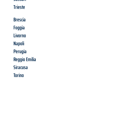
Trieste
Brescia
Foggia
Livorno
Napoli
Perugia
Reggio Emilia
Siracusa
Torino
Richiedi ora la tua
offerta
al
miglior