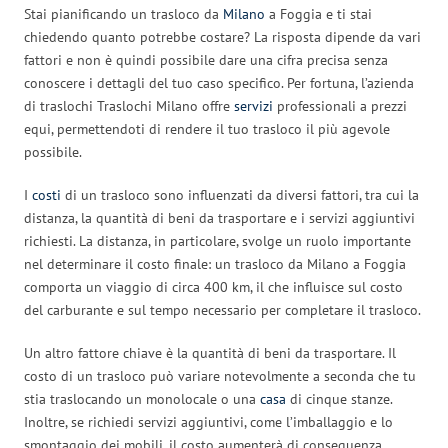
Stai pianificando un trasloco da
Milano
a Foggia e ti stai
chiedendo quanto potrebbe costare? La risposta dipende da vari
fattori e non è quindi possibile dare una cifra precisa senza
conoscere i dettagli del tuo caso specifico. Per fortuna, l’azienda
di traslochi Traslochi Milano offre
servizi
professionali a prezzi
equi, permettendoti di rendere il tuo trasloco il più agevole
possibile.
I
costi
di un trasloco sono influenzati da diversi fattori, tra cui la
distanza, la quantità di beni da trasportare e i servizi aggiuntivi
richiesti. La distanza, in particolare, svolge un ruolo importante
nel determinare il costo finale: un trasloco da Milano a Foggia
comporta un viaggio di circa 400 km, il che influisce sul costo
del carburante e sul tempo necessario per completare il trasloco.
Un altro fattore chiave è la quantità di beni da trasportare. Il
costo di un trasloco può variare notevolmente a seconda che tu
stia traslocando un monolocale o una
casa
di cinque stanze.
Inoltre, se richiedi servizi aggiuntivi, come l’imballaggio e lo
smontaggio dei mobili, il costo aumenterà di conseguenza.