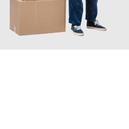
INFORMATI ORA
Scopri con Traslochi Milano quanto può essere
facile e senza
stress il tuo trasloco a Milano
. Il nostro team di esperti è pronto
ad assicurarti una transizione senza intoppi nella tua nuova
casa.