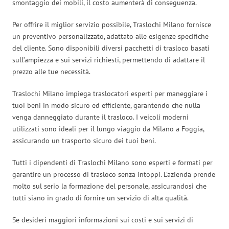
smontaggio dei mobili, il costo aumenterà di conseguenza.
Per offrire il miglior servizio possibile, Traslochi Milano fornisce
un preventivo personalizzato, adattato alle esigenze specifiche
del cliente. Sono disponibili diversi pacchetti di trasloco basati
sull’ampiezza e sui servizi richiesti, permettendo di adattare il
prezzo alle tue necessità.
Traslochi Milano impiega traslocatori esperti per maneggiare i
tuoi beni in modo sicuro ed efficiente, garantendo che nulla
venga danneggiato durante il trasloco. I veicoli moderni
utilizzati sono ideali per il lungo viaggio da Milano a Foggia,
assicurando un trasporto sicuro dei tuoi beni.
Tutti i dipendenti di Traslochi Milano sono esperti e formati per
garantire un processo di trasloco senza intoppi. L’azienda prende
molto sul serio la formazione del personale, assicurandosi che
tutti siano in grado di fornire un servizio di alta qualità.
Se desideri maggiori informazioni sui costi e sui servizi di