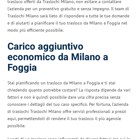
trasloco offerti da Traslochi Milano, non esitare a contattare
l’azienda per un preventivo gratuito e senza impegno. Il team di
Traslochi Milano sarà lieto di rispondere a tutte le tue domande
e di aiutarti a pianificare il tuo trasloco da Milano a Foggia nel
modo più efficiente possibile.
Carico aggiuntivo
economico da Milano a
Foggia
Stai pianificando un trasloco da Milano a Foggia e ti stai
chiedendo quanto potrebbe costare? La risposta dipende da vari
fattori e non è quindi possibile dare una cifra precisa senza
conoscere i dettagli del tuo caso specifico. Per fortuna, l’azienda
di traslochi Traslochi Milano offre servizi professionali a prezzi
equi, permettendoti di rendere il tuo trasloco il più agevole
possibile.
I costi di un trasloco sono influenzati da diversi fattori, tra cui la