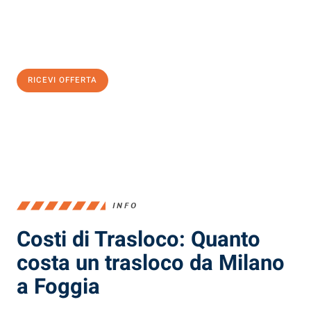
Ottieni subito
un'offerta non vincolante
e
risparmia € 100:
RICEVI OFFERTA
0299948957
INFO
Costi di Trasloco: Quanto
costa un trasloco da Milano
a Foggia