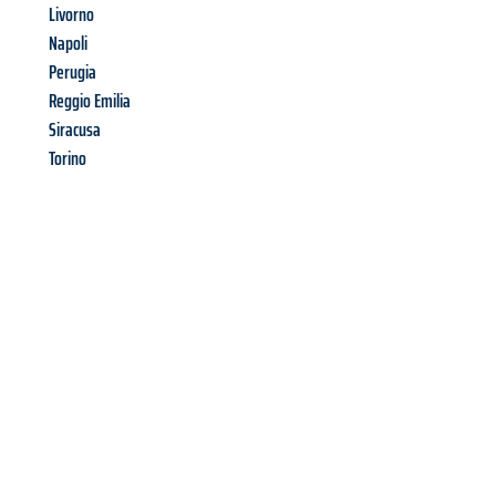
Livorno
Napoli
Perugia
Reggio Emilia
Siracusa
Torino
Richiedi ora la tua
offerta
al
miglior
prezzo !
Inviateci adesso la vostra richiesta non vincolante e
assicuratevi la vostra
offerta di trasloco per le vostre esigenze
a Milano
al miglior prezzo! Approfitta dell’occasione per