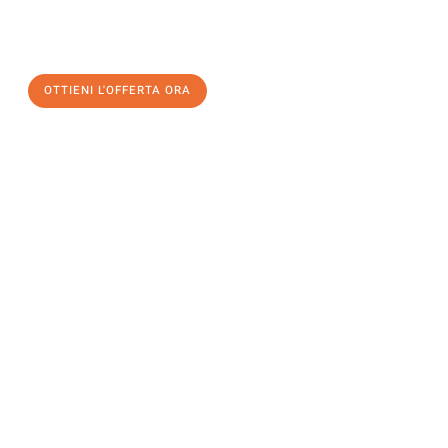
un
trasloco senza stress
e con il massimo comfort:
OTTIENI L'OFFERTA ORA