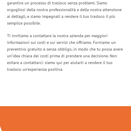
garantire un processo di trasloco senza problemi. Siamo
orgogliosi della nostra professionalità e della nostra attenzione
ai dettagli, e siamo impegnati a rendere il tuo trasloco il più
semplice possibile.
Ti invitiamo a contattare la nostra azienda per maggiori
informazioni sui costi e sui servizi che offriamo. Forniamo un
preventivo gratuito e senza obbligo, in modo che tu possa avere
un’idea chiara dei costi prima di prendere una decisione. Non
esitare a contattarci: siamo qui per aiutarti a rendere il tuo
trasloco un’esperienza positiva.
Traslochi Milano in numeri: