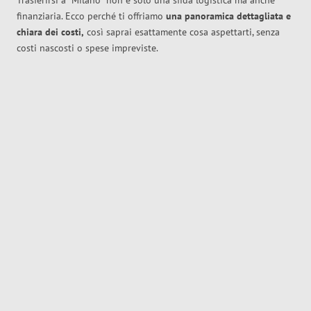
Trasferirsi a
Milano
non è solo una sfida logistica ma anche
finanziaria. Ecco perché ti offriamo
una panoramica dettagliata e
chiara dei costi,
così saprai esattamente cosa aspettarti, senza
costi nascosti o spese impreviste.