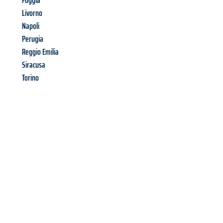
Foggia
Livorno
Napoli
Perugia
Reggio Emilia
Siracusa
Torino
Richiedi ora la tua
offerta
al
miglior
prezzo !
Inviateci adesso la vostra richiesta non vincolante e
assicuratevi la vostra
offerta di trasloco per le vostre esigenze