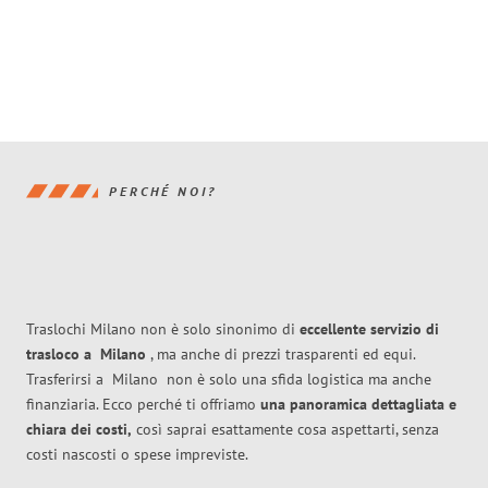
PERCHÉ NOI?
Traslochi Milano non è solo sinonimo di
eccellente
servizio di
trasloco
a
Milano
, ma anche di prezzi trasparenti ed equi.
Trasferirsi a
Milano
non è solo una sfida logistica ma anche
finanziaria. Ecco perché ti offriamo
una panoramica dettagliata e
chiara dei costi,
così saprai esattamente cosa aspettarti, senza
costi nascosti o spese impreviste.