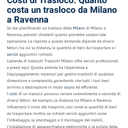
Costi di Trasloco: Quanto
costa un trasloco da Milano
a Ravenna
Se stai pianificando un trasloco dalla
Milano
di Milano a
Ravenna, potresti chiederti quanto potrebbe costare tale
operazione. La risposta a questa domanda dipende da diversi
fattori, tra cui la distanza, la quantità di beni da trasportare e i
servizi
aggiuntivi richiesti.
L’azienda di traslochi Traslochi Milano offre servizi professionali
a prezzi equi. Questa azienda ha l’esperienza e
l’equipaggiamento necessari per gestire traslochi di qualsiasi
dimensione e complessità, garantendo che tutti i tuoi beni
arrivino a destinazione in modo
sicuro
ed efficiente.
I
costi
di un trasloco possono variare notevolmente a seconda di
diversi fattori. Ad esempio, la distanza tra Milano e Ravenna
influenzerà il costo del trasporto, così come la quantità di beni
da trasportare. Inoltre, se richiedi servizi aggiuntivi come
l’imballaggio, la smontaggio e il montaggio dei mobili,
l’installazione di apparecchiature elettroniche o la pulizia della