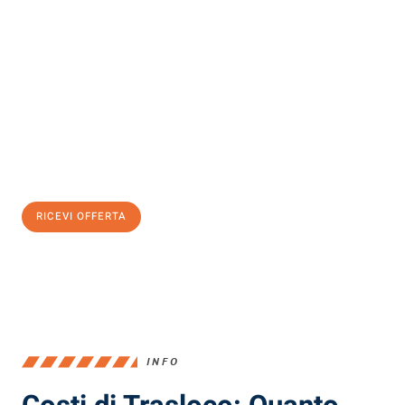
Scopri con Traslochi Milano quanto può essere
facile e senza
stress il tuo trasloco a Milano
. Il nostro team di esperti è pronto
ad assicurarti una transizione senza intoppi nella tua nuova
casa.
Ottieni subito
un'offerta non vincolante
e
risparmia € 100:
RICEVI OFFERTA
0299948957
INFO