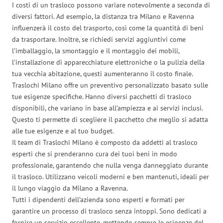
I costi di un trasloco possono variare notevolmente a seconda di
diversi fattori. Ad esempio, la distanza tra Milano e Ravenna
influenzerà il costo del trasporto, così come la quantità di beni
da trasportare. Inoltre, se richiedi servizi aggiuntivi come
l’imballaggio, la smontaggio e il montaggio dei mobili,
l’installazione di apparecchiature elettroniche o la pulizia della
tua vecchia abitazione, questi aumenteranno il costo finale.
Traslochi Milano offre un preventivo personalizzato basato sulle
tue esigenze specifiche. Hanno diversi pacchetti di trasloco
disponibili, che variano in base all’ampiezza e ai servizi inclusi.
Questo ti permette di scegliere il pacchetto che meglio si adatta
alle tue esigenze e al tuo budget.
Il team di Traslochi Milano è composto da addetti al trasloco
esperti che si prenderanno cura dei tuoi beni in modo
professionale, garantendo che nulla venga danneggiato durante
il trasloco. Utilizzano veicoli moderni e ben mantenuti, ideali per
il lungo viaggio da Milano a Ravenna.
Tutti i dipendenti dell’azienda sono esperti e formati per
garantire un processo di trasloco senza intoppi. Sono dedicati a
fornire un servizio eccellente, mettendo sempre le esigenze del