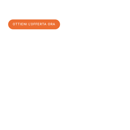
a Milano
al miglior prezzo! Approfitta dell’occasione per
un
trasloco senza stress
e con il massimo comfort:
OTTIENI L'OFFERTA ORA