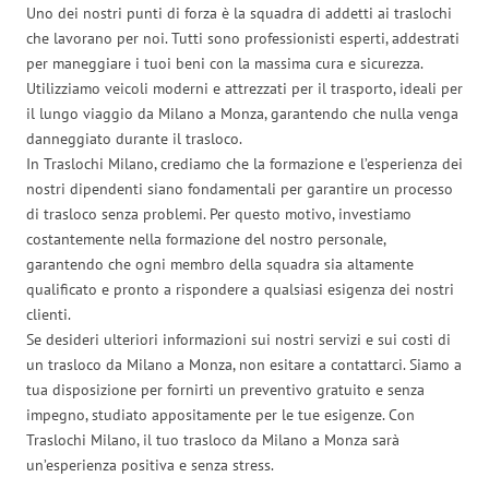
Uno dei nostri punti di forza è la squadra di addetti ai traslochi
che lavorano per noi. Tutti sono professionisti esperti, addestrati
per maneggiare i tuoi beni con la massima cura e sicurezza.
Utilizziamo veicoli moderni e attrezzati per il trasporto, ideali per
il lungo viaggio da Milano a Monza, garantendo che nulla venga
danneggiato durante il trasloco.
In Traslochi Milano, crediamo che la formazione e l’esperienza dei
nostri dipendenti siano fondamentali per garantire un processo
di trasloco senza problemi. Per questo motivo, investiamo
costantemente nella formazione del nostro personale,
garantendo che ogni membro della squadra sia altamente
qualificato e pronto a rispondere a qualsiasi esigenza dei nostri
clienti.
Se desideri ulteriori informazioni sui nostri servizi e sui costi di
un trasloco da Milano a Monza, non esitare a contattarci. Siamo a
tua disposizione per fornirti un preventivo gratuito e senza
impegno, studiato appositamente per le tue esigenze. Con
Traslochi Milano, il tuo trasloco da Milano a Monza sarà
un’esperienza positiva e senza stress.