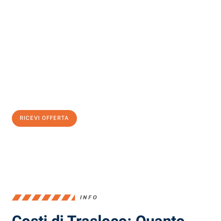
Scopri con Traslochi Milano quanto può essere
facile e senza
stress il tuo trasloco a Milano
. Il nostro team di esperti è pronto
ad assicurarti una transizione senza intoppi nella tua nuova
casa.
Ottieni subito
un'offerta non vincolante
e
risparmia € 100:
RICEVI OFFERTA
0299948957
INFO