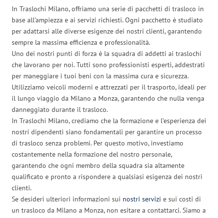
In Traslochi Milano, offriamo una serie di pacchetti di trasloco in
base all’ampiezza e ai servizi richiesti. Ogni pacchetto è studiato
per adattarsi alle diverse esigenze dei nostri clienti, garantendo
sempre la massima efficienza e professionalità.
Uno dei nostri punti di forza è la squadra di addetti ai traslochi
che lavorano per noi. Tutti sono professionisti esperti, addestrati
per maneggiare i tuoi beni con la massima cura e sicurezza.
Utilizziamo veicoli moderni e attrezzati per il trasporto, ideali per
il lungo viaggio da Milano a Monza, garantendo che nulla venga
danneggiato durante il trasloco.
In Traslochi Milano, crediamo che la formazione e l’esperienza dei
nostri dipendenti siano fondamentali per garantire un processo
di trasloco senza problemi. Per questo motivo, investiamo
costantemente nella formazione del nostro personale,
garantendo che ogni membro della squadra sia altamente
qualificato e pronto a rispondere a qualsiasi esigenza dei nostri
clienti.
Se desideri ulteriori informazioni sui
nostri servizi
e sui costi di
un trasloco da Milano a Monza, non esitare a contattarci. Siamo a