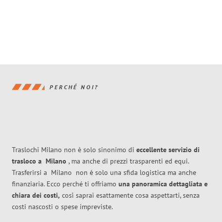
PERCHÉ NOI?
Traslochi Milano non è solo sinonimo di
eccellente
servizio di
trasloco
a
Milano
, ma anche di prezzi trasparenti ed equi.
Trasferirsi a
Milano
non è solo una sfida logistica ma anche
finanziaria. Ecco perché ti offriamo
una panoramica dettagliata e
chiara dei costi,
così saprai esattamente cosa aspettarti, senza
costi nascosti o spese impreviste.