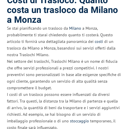
Costi di Trasloco: Quanto
costa un trasloco da Milano
a Monza
Se stai pianificando un trasloco da
Milano
a Monza,
probabilmente ti starai chiedendo quanto ti costerà. Questo
articolo ti fornirà una dettagliata panoramica dei
costi
di un
trasloco da Milano a Monza, basandosi sui servizi offerti dalla
nostra Traslochi Milano.
Nel settore dei traslochi, Traslochi Milano è un nome di fiducia
che offre servizi professionali a prezzi competitivi. I nostri
preventivi sono personalizzati in base alle esigenze specifiche di
ogni cliente, garantendo un servizio di alta qualità senza
compromettere il budget.
I costi di un trasloco possono essere influenzati da diversi
fattori. Tra questi, la distanza tra la Milano di partenza e quella
di arrivo, la quantità di beni da trasportare e i servizi aggiuntivi
richiesti. Ad esempio, se hai bisogno di un servizio di
imballaggio professionale o di uno
stoccaggio
temporaneo, il
costo finale sarà influenzato.