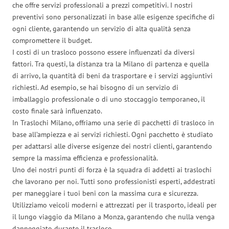
che offre servizi professionali a prezzi competitivi. I nostri
preventivi sono personalizzati in base alle esigenze specifiche di
ogni cliente, garantendo un servizio di alta qualità senza
compromettere il budget.
I costi di un trasloco possono essere influenzati da diversi
fattori. Tra questi, la distanza tra la Milano di partenza e quella
di arrivo, la quantità di beni da trasportare e i servizi aggiuntivi
richiesti. Ad esempio, se hai bisogno di un servizio di
imballaggio professionale o di uno stoccaggio temporaneo, il
costo finale sarà influenzato.
In Traslochi Milano, offriamo una serie di pacchetti di trasloco in
base all’ampiezza e ai servizi richiesti. Ogni pacchetto è studiato
per adattarsi alle diverse esigenze dei nostri clienti, garantendo
sempre la massima efficienza e professionalità.
Uno dei nostri punti di forza è la squadra di addetti ai traslochi
che lavorano per noi. Tutti sono professionisti esperti, addestrati
per maneggiare i tuoi beni con la massima cura e sicurezza.
Utilizziamo veicoli moderni e attrezzati per il trasporto, ideali per
il lungo viaggio da Milano a Monza, garantendo che nulla venga
danneggiato durante il trasloco.