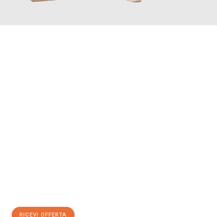
INFORMATI ORA
Scopri con Traslochi Milano quanto può essere
facile e senza
stress il tuo trasloco a Milano
. Il nostro team di esperti è pronto
ad assicurarti una transizione senza intoppi nella tua nuova
casa.
Ottieni subito
un'offerta non vincolante
e
risparmia € 100:
RICEVI OFFERTA
0299948957