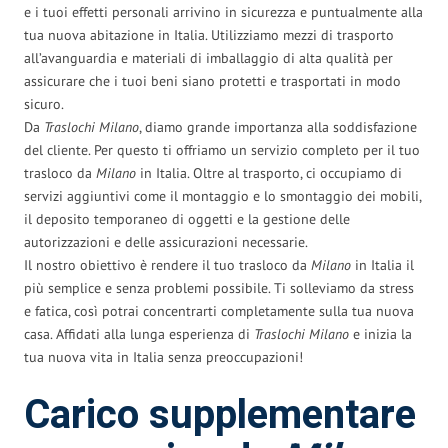
e i tuoi effetti personali arrivino in sicurezza e puntualmente alla
tua nuova abitazione in Italia. Utilizziamo mezzi di trasporto
all’avanguardia e materiali di imballaggio di alta qualità per
assicurare che i tuoi beni siano protetti e trasportati in modo
sicuro.
Da
Traslochi Milano
, diamo grande importanza alla soddisfazione
del cliente. Per questo ti offriamo un servizio completo per il tuo
trasloco da
Milano
in Italia. Oltre al trasporto, ci occupiamo di
servizi aggiuntivi come il montaggio e lo smontaggio dei mobili,
il deposito temporaneo di oggetti e la gestione delle
autorizzazioni e delle assicurazioni necessarie.
Il nostro obiettivo è rendere il tuo trasloco da
Milano
in Italia il
più semplice e senza problemi possibile. Ti solleviamo da stress
e fatica, così potrai concentrarti completamente sulla tua nuova
casa. Affidati alla lunga esperienza di
Traslochi Milano
e inizia la
tua nuova vita in Italia senza preoccupazioni!
Carico supplementare