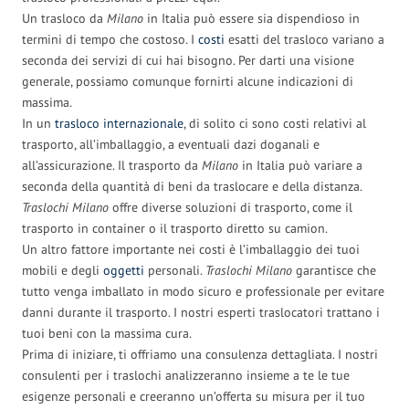
Un trasloco da
Milano
in Italia può essere sia dispendioso in
termini di tempo che costoso. I
costi
esatti del trasloco variano a
seconda dei servizi di cui hai bisogno. Per darti una visione
generale, possiamo comunque fornirti alcune indicazioni di
massima.
In un
trasloco internazionale
, di solito ci sono costi relativi al
trasporto, all’imballaggio, a eventuali dazi doganali e
all’assicurazione. Il trasporto da
Milano
in Italia può variare a
seconda della quantità di beni da traslocare e della distanza.
Traslochi Milano
offre diverse soluzioni di trasporto, come il
trasporto in container o il trasporto diretto su camion.
Un altro fattore importante nei costi è l’imballaggio dei tuoi
mobili e degli
oggetti
personali.
Traslochi Milano
garantisce che
tutto venga imballato in modo sicuro e professionale per evitare
danni durante il trasporto. I nostri esperti traslocatori trattano i
tuoi beni con la massima cura.
Prima di iniziare, ti offriamo una consulenza dettagliata. I nostri
consulenti per i traslochi analizzeranno insieme a te le tue
esigenze personali e creeranno un’offerta su misura per il tuo