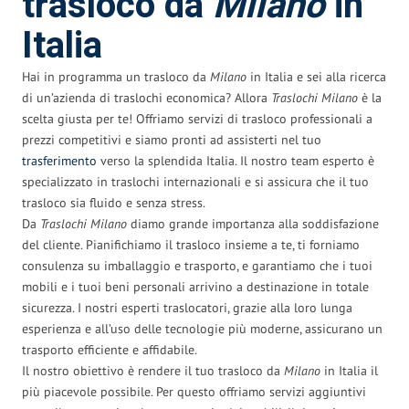
trasloco da
Milano
in
Italia
Hai in programma un trasloco da
Milano
in Italia e sei alla ricerca
di un’azienda di traslochi economica? Allora
Traslochi Milano
è la
scelta giusta per te! Offriamo servizi di trasloco professionali a
prezzi competitivi e siamo pronti ad assisterti nel tuo
trasferimento
verso la splendida Italia. Il nostro team esperto è
specializzato in traslochi internazionali e si assicura che il tuo
trasloco sia fluido e senza stress.
Da
Traslochi Milano
diamo grande importanza alla soddisfazione
del cliente. Pianifichiamo il trasloco insieme a te, ti forniamo
consulenza su imballaggio e trasporto, e garantiamo che i tuoi
mobili e i tuoi beni personali arrivino a destinazione in totale
sicurezza. I nostri esperti traslocatori, grazie alla loro lunga
esperienza e all’uso delle tecnologie più moderne, assicurano un
trasporto efficiente e affidabile.
Il nostro obiettivo è rendere il tuo trasloco da
Milano
in Italia il
più piacevole possibile. Per questo offriamo servizi aggiuntivi