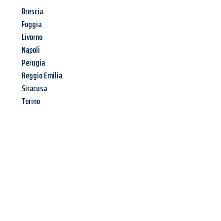
Brescia
Foggia
Livorno
Napoli
Perugia
Reggio Emilia
Siracusa
Torino
Richiedi ora la tua
offerta
al
miglior
prezzo !