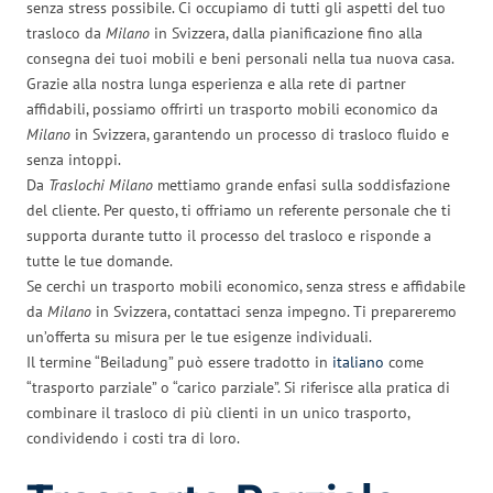
senza stress possibile. Ci occupiamo di tutti gli aspetti del tuo
trasloco da
Milano
in Svizzera, dalla pianificazione fino alla
consegna dei tuoi mobili e beni personali nella tua nuova casa.
Grazie alla nostra lunga esperienza e alla rete di partner
affidabili, possiamo offrirti un trasporto mobili economico da
Milano
in Svizzera, garantendo un processo di trasloco fluido e
senza intoppi.
Da
Traslochi Milano
mettiamo grande enfasi sulla soddisfazione
del cliente. Per questo, ti offriamo un referente personale che ti
supporta durante tutto il processo del trasloco e risponde a
tutte le tue domande.
Se cerchi un trasporto mobili economico, senza stress e affidabile
da
Milano
in Svizzera, contattaci senza impegno. Ti prepareremo
un’offerta su misura per le tue esigenze individuali.
Il termine “Beiladung” può essere tradotto in
italiano
come
“trasporto parziale” o “carico parziale”. Si riferisce alla pratica di
combinare il trasloco di più clienti in un unico trasporto,
condividendo i costi tra di loro.