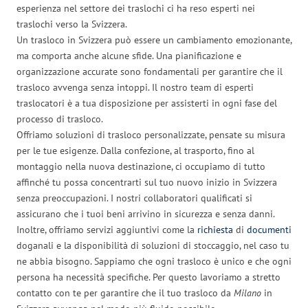
esperienza nel settore dei traslochi ci ha reso esperti nei
traslochi verso la Svizzera.
Un trasloco in Svizzera può essere un cambiamento emozionante,
ma comporta anche alcune sfide. Una pianificazione e
organizzazione accurate sono fondamentali per garantire che il
trasloco avvenga senza intoppi. Il nostro team di esperti
traslocatori è a tua disposizione per assisterti in ogni fase del
processo di trasloco.
Offriamo soluzioni di trasloco personalizzate, pensate su misura
per le tue esigenze. Dalla confezione, al trasporto, fino al
montaggio nella nuova destinazione, ci occupiamo di tutto
affinché tu possa concentrarti sul tuo nuovo inizio in Svizzera
senza preoccupazioni. I nostri collaboratori qualificati si
assicurano che i tuoi beni arrivino in sicurezza e senza danni.
Inoltre, offriamo servizi aggiuntivi come la
richiesta
di
documenti
doganali e la disponibilità di soluzioni di stoccaggio, nel caso tu
ne abbia bisogno. Sappiamo che ogni trasloco è unico e che ogni
persona ha necessità specifiche. Per questo lavoriamo a stretto
contatto con te per garantire che il tuo trasloco da
Milano
in