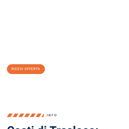
Scopri con Traslochi Milano quanto può essere
facile e senza
stress il tuo trasloco a Milano
. Il nostro team di esperti è pronto
ad assicurarti una transizione senza intoppi nella tua nuova
casa.
Ottieni subito
un'offerta non vincolante
e
risparmia € 100:
RICEVI OFFERTA
0299948957
INFO