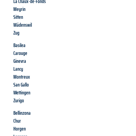
La Chaux-de-Fonds
Meyrin
Sitten
Wädenswil
Zug
Basilea
Carouge
Ginevra
Lancy
Montreux
San Gallo
Wettingen
Zurigo
Bellinzona
Chur
Horgen