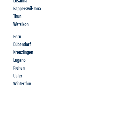
Losanna
Rapperswil-Jona
Thun
Wetzikon
Bern
Dübendorf
Kreuzlingen
Lugano
Riehen
Uster
Winterthur
Richiedi ora la tua