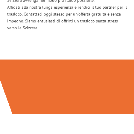
Svizzera avvenga nel modo più fluido possibile.
Affidati alla nostra lunga esperienza e rendici il tuo partner per il
trasloco. Contattaci oggi stesso per un’offerta gratuita e senza
impegno. Siamo entusiasti di offrirti un trasloco senza stress
verso la Svizzera!
Traslochi Milano in numeri: