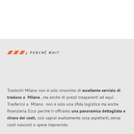
PERCHÉ NOI?
Traslochi Milano non è solo sinonimo di
eccellente
servizio di
trasloco
a
Milano
, ma anche di prezzi trasparenti ed equi.
Trasferirsi a
Milano
non è solo una sfida logistica ma anche
finanziaria. Ecco perché ti offriamo
una panoramica dettagliata e
chiara dei costi,
così saprai esattamente cosa aspettarti, senza
costi nascosti o spese impreviste.