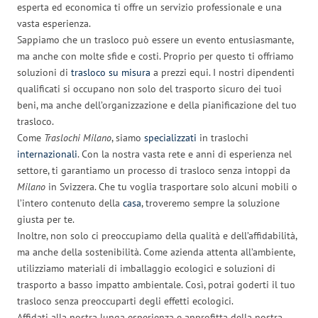
esperta ed economica ti offre un servizio professionale e una
vasta esperienza.
Sappiamo che un trasloco può essere un evento entusiasmante,
ma anche con molte sfide e costi. Proprio per questo ti offriamo
soluzioni di
trasloco su misura
a prezzi equi. I nostri dipendenti
qualificati si occupano non solo del trasporto sicuro dei tuoi
beni, ma anche dell’organizzazione e della pianificazione del tuo
trasloco.
Come
Traslochi Milano
, siamo
specializzati
in traslochi
internazionali
. Con la nostra vasta rete e anni di esperienza nel
settore, ti garantiamo un processo di trasloco senza intoppi da
Milano
in Svizzera. Che tu voglia trasportare solo alcuni mobili o
l’intero contenuto della
casa
, troveremo sempre la soluzione
giusta per te.
Inoltre, non solo ci preoccupiamo della qualità e dell’affidabilità,
ma anche della sostenibilità. Come azienda attenta all’ambiente,
utilizziamo materiali di imballaggio ecologici e soluzioni di
trasporto a basso impatto ambientale. Così, potrai goderti il tuo
trasloco senza preoccuparti degli effetti ecologici.
Affidati alla nostra lunga esperienza e approfitta della nostra