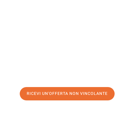
Rapperswi
Jona
Il tuo trasloco Milano Rapperswil-Jona può essere così 
nostro
servizio di prima classe
e assicurati i
migliori pr
Richiedo ora la tua offerta personalizzata e fai il prim
trasloco senza stress a Rapperswil-Jona
RICEVI UN'OFFERTA NON VINCOLANTE
100% non vincolante – Risposta garantita entro 15 minuti.