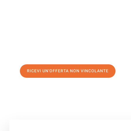
Lucerna
Il tuo trasloco Milano Lucerna può essere così facile! S
servizio di prima classe
e assicurati i
migliori prezzi in 
Richiedo ora la tua offerta personalizzata e fai il prim
trasloco senza stress a Lucerna
RICEVI UN'OFFERTA NON VINCOLANTE
100% non vincolante – Risposta garantita entro 15 minuti.