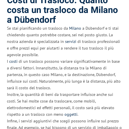
Costi di Trasloco: Quanto
costa un trasloco da Milano
a Dübendorf
Se stai pianificando un trasloco da
Milano
a Dübendorf e ti stai
chiedendo quanto potrebbe costare, sei nel posto giusto. La
nostra azienda è specializzata in
servizi
di trasloco professionali
e offre prezzi equi per aiutarti a rendere il tuo trasloco il più
agevole possibile.
I
costi
di un trasloco possono variare significativamente in base
a diversi fattori. Innanzitutto, la distanza tra la Milano di
partenza, in questo caso Milano, e la destinazione, Dübendorf,
influisce sui costi. Naturalmente, più lunga è la distanza, più alto
sarà il costo del trasloco.
Inoltre, la quantità di beni da trasportare influisce anche sui
costi. Se hai molte cose da traslocare, come mobili,
elettrodomestici ed effetti personali, il costo sarà più elevato
rispetto a un trasloco con meno
oggetti
.
Infine, i servizi aggiuntivi che scegli possono influire sul prezzo
finale. Ad esempio, se hai bisogno di un servizio di imballaggio o