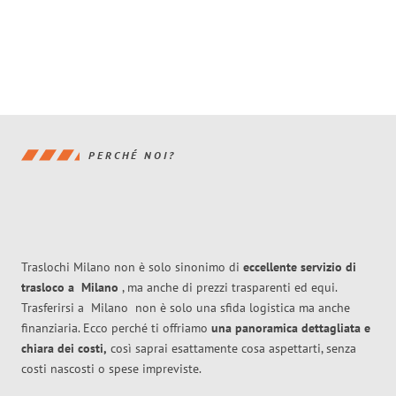
PERCHÉ NOI?
Traslochi Milano non è solo sinonimo di
eccellente
servizio di
trasloco
a
Milano
, ma anche di prezzi trasparenti ed equi.
Trasferirsi a
Milano
non è solo una sfida logistica ma anche
finanziaria. Ecco perché ti offriamo
una panoramica dettagliata e
chiara dei costi,
così saprai esattamente cosa aspettarti, senza
costi nascosti o spese impreviste.