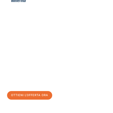
Winterthur
Richiedi ora la tua
offerta
al
miglior
prezzo !
Inviateci adesso la vostra richiesta non vincolante e
assicuratevi la vostra
offerta di trasloco per le vostre esigenze
a Milano
al miglior prezzo! Approfitta dell’occasione per
un
trasloco senza stress
e con il massimo comfort:
OTTIENI L'OFFERTA ORA