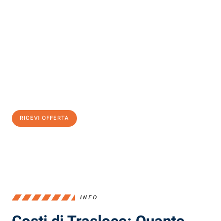
Scopri con Traslochi Milano quanto può essere
facile e senza
stress il tuo trasloco a Milano
. Il nostro team di esperti è pronto
ad assicurarti una transizione senza intoppi nella tua nuova
casa.
Ottieni subito
un'offerta non vincolante
e
risparmia € 100:
RICEVI OFFERTA
0299948957
INFO