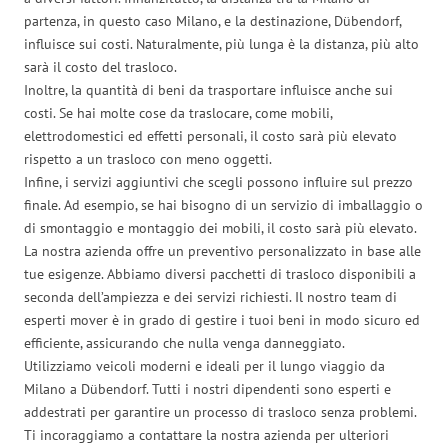
partenza, in questo caso Milano, e la destinazione, Dübendorf,
influisce sui costi. Naturalmente, più lunga è la distanza, più alto
sarà il costo del trasloco.
Inoltre, la quantità di beni da trasportare influisce anche sui
costi. Se hai molte cose da traslocare, come mobili,
elettrodomestici ed effetti personali, il costo sarà più elevato
rispetto a un trasloco con meno oggetti.
Infine, i servizi aggiuntivi che scegli possono influire sul prezzo
finale. Ad esempio, se hai bisogno di un servizio di imballaggio o
di smontaggio e montaggio dei mobili, il costo sarà più elevato.
La nostra azienda offre un preventivo personalizzato in base alle
tue esigenze. Abbiamo diversi pacchetti di trasloco disponibili a
seconda dell’ampiezza e dei servizi richiesti. Il nostro team di
esperti mover è in grado di gestire i tuoi beni in modo sicuro ed
efficiente, assicurando che nulla venga danneggiato.
Utilizziamo veicoli moderni e ideali per il lungo viaggio da
Milano a Dübendorf. Tutti i nostri dipendenti sono esperti e
addestrati per garantire un processo di trasloco senza problemi.
Ti incoraggiamo a contattare la nostra azienda per ulteriori