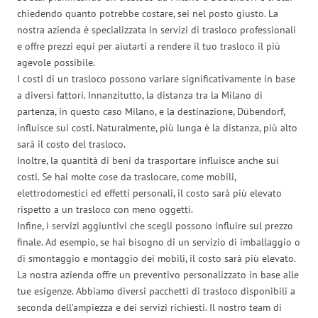
chiedendo quanto potrebbe costare, sei nel posto giusto. La
nostra azienda è specializzata in servizi di trasloco professionali
e offre prezzi equi per aiutarti a rendere il tuo trasloco il più
agevole possibile.
I costi di un trasloco possono variare significativamente in base
a diversi fattori. Innanzitutto, la distanza tra la Milano di
partenza, in questo caso Milano, e la destinazione, Dübendorf,
influisce sui costi. Naturalmente, più lunga è la distanza, più alto
sarà il costo del trasloco.
Inoltre, la quantità di beni da trasportare influisce anche sui
costi. Se hai molte cose da traslocare, come mobili,
elettrodomestici ed effetti personali, il costo sarà più elevato
rispetto a un trasloco con meno oggetti.
Infine, i servizi aggiuntivi che scegli possono influire sul prezzo
finale. Ad esempio, se hai bisogno di un servizio di imballaggio o
di smontaggio e montaggio dei mobili, il costo sarà più elevato.
La nostra azienda offre un preventivo personalizzato in base alle
tue esigenze. Abbiamo diversi pacchetti di trasloco disponibili a
seconda dell’ampiezza e dei servizi richiesti. Il nostro team di