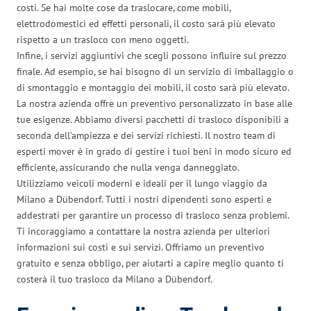
costi. Se hai molte cose da traslocare, come mobili,
elettrodomestici ed effetti personali, il costo sarà più elevato
rispetto a un trasloco con meno oggetti.
Infine, i servizi aggiuntivi che scegli possono influire sul prezzo
finale. Ad esempio, se hai bisogno di un servizio di imballaggio o
di smontaggio e montaggio dei mobili, il costo sarà più elevato.
La nostra azienda offre un preventivo personalizzato in base alle
tue esigenze. Abbiamo diversi pacchetti di trasloco disponibili a
seconda dell’ampiezza e dei servizi richiesti. Il nostro team di
esperti mover è in grado di gestire i tuoi beni in modo sicuro ed
efficiente, assicurando che nulla venga danneggiato.
Utilizziamo veicoli moderni e ideali per il lungo viaggio da
Milano a Dübendorf. Tutti i nostri dipendenti sono esperti e
addestrati per garantire un processo di trasloco senza problemi.
Ti incoraggiamo a contattare la nostra azienda per ulteriori
informazioni sui costi e sui servizi. Offriamo un preventivo
gratuito e senza obbligo, per aiutarti a capire meglio quanto ti
costerà il tuo trasloco da Milano a Dübendorf.