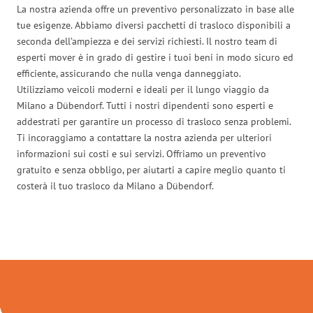
La nostra azienda offre un preventivo personalizzato in base alle
tue esigenze. Abbiamo diversi pacchetti di trasloco disponibili a
seconda dell’ampiezza e dei servizi richiesti. Il nostro team di
esperti mover è in grado di gestire i tuoi beni in modo sicuro ed
efficiente, assicurando che nulla venga danneggiato.
Utilizziamo veicoli moderni e ideali per il lungo viaggio da
Milano a Dübendorf. Tutti i nostri dipendenti sono esperti e
addestrati per garantire un processo di trasloco senza problemi.
Ti incoraggiamo a contattare la nostra azienda per ulteriori
informazioni sui costi e sui servizi. Offriamo un preventivo
gratuito e senza obbligo, per aiutarti a capire meglio quanto ti
costerà il tuo trasloco da Milano a Dübendorf.
Traslochi Milano in numeri: