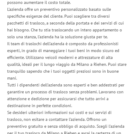
possono aumentare il costo totale.
L’azienda offre un preventivo personalizzato basato sulle
specifiche esigenze del cliente. Puoi scegliere tra diversi
pacchetti di trasloco, a seconda della portata e dei servizi di cui
hai bisogno. Che tu stia traslocando un intero appartamento o
solo una stanza, l’azienda ha la soluzione giusta per te.
Il team di traslochi dell’azienda è composto da professionisti
esperti, in grado di maneggiare i tuoi beni in modo sicuro ed
efficiente. Utilizzano veicoli moderni e attrezzature di alta
qualità, ideali per il lungo viaggio da Milano a Riehen. Puoi stare
tranquillo sapendo che i tuoi oggetti preziosi sono in buone
mani.
Tutti i dipendenti dell’azienda sono esperti e ben addestrati per
garantire un processo di trasloco senza problemi. Lavorano con
attenzione e dedizione per assicurarsi che tutto arrivi a
destinazione in perfette condizioni.
Se desideri ulteriori informazioni sui costi e sui servizi di
trasloco, non esitare a contattare l’azienda. Offrono un
preventivo gratuito e senza obbligo di acquisto. Scegli l’azienda
per il tuo trasloco da Milano a Riehen e avrai la certezza di un