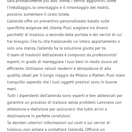
sarà probabilmente più alto. Infine, i servizi aggiuntivi, come
l’imballaggio, lo smontaggio e il rimontaggio dei mobili,
possono aumentare il costo totale.
L’azienda offre un preventivo personalizzato basato sulle
specifiche esigenze del cliente. Puoi scegliere tra diversi
pacchetti di trasloco, a seconda della portata e dei servizi di cui
hai bisogno. Che tu stia traslocando un intero appartamento o
solo una stanza, l’azienda ha la soluzione giusta per te.
Il team di traslochi dell’azienda è composto da professionisti
esperti, in grado di maneggiare i tuoi beni in modo sicuro ed
efficiente. Utilizzano veicoli moderni e attrezzature di alta
qualità, ideali per il lungo viaggio da Milano a Riehen. Puoi stare
tranquillo sapendo che i tuoi oggetti preziosi sono in buone
mani.
Tutti i dipendenti dell’azienda sono esperti e ben addestrati per
garantire un processo di trasloco senza problemi. Lavorano con
attenzione e dedizione per assicurarsi che tutto arrivi a
destinazione in perfette condizioni.
Se desideri ulteriori informazioni sui costi e sui servizi di
trasloco, non esitare a contattare l’azienda. Offrono un