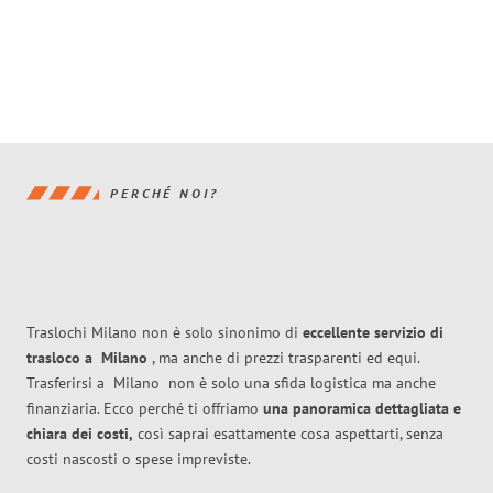
PERCHÉ NOI?
Traslochi Milano non è solo sinonimo di
eccellente
servizio di
trasloco
a
Milano
, ma anche di prezzi trasparenti ed equi.
Trasferirsi a
Milano
non è solo una sfida logistica ma anche
finanziaria. Ecco perché ti offriamo
una panoramica dettagliata e
chiara dei costi,
così saprai esattamente cosa aspettarti, senza
costi nascosti o spese impreviste.