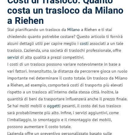
Costi di Trasloco: Quanto
costa un trasloco da Milano
a Riehen
Stai pianificando un trasloco da
Milano
a Riehen e ti stai
chiedendo quanto potrebbe costare? Questo articolo ti fornirà
alcuni dettagli utili per capire meglio i
costi
associati a un tale
trasloco. L’azienda, una società di traslochi professionale, offre
servizi
di alta qualità a prezzi competitivi.
I costi di un trasloco possono variare notevolmente in base a
vari fattori. Innanzitutto, la distanza da percorrere gioca un ruolo
importante nel determinare il costo totale. Un trasloco da Milano
a Riehen, ad esempio, comporterà costi di trasporto più elevati
rispetto a un trasloco all’interno della stessa città. Inoltre, la
quantità di beni da trasportare influenzerà anche il prezzo finale.
Se hai molti mobili o
oggetti
pesanti, il costo del tuo trasloco
sarà probabilmente più alto. Infine, i servizi aggiuntivi, come
l’imballaggio, lo smontaggio e il rimontaggio dei mobili,
possono aumentare il costo totale.
L’azienda offre un preventivo personalizzato basato sulle