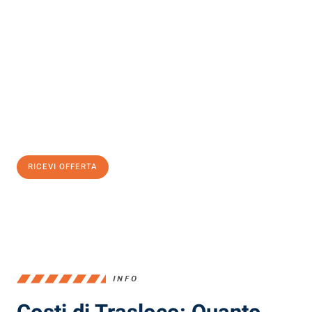
Scopri con Traslochi Milano quanto può essere
facile e senza
stress il tuo trasloco a Milano
. Il nostro team di esperti è pronto
ad assicurarti una transizione senza intoppi nella tua nuova
casa.
Ottieni subito
un'offerta non vincolante
e
risparmia € 100:
RICEVI OFFERTA
0299948957
INFO