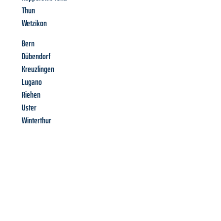
Thun
Wetzikon
Bern
Dübendorf
Kreuzlingen
Lugano
Riehen
Uster
Winterthur
Richiedi ora la tua
offerta
al
miglior