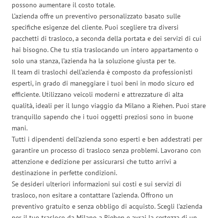
possono aumentare il costo totale.
L’azienda offre un preventivo personalizzato basato sulle
specifiche esigenze del cliente. Puoi scegliere tra diversi
pacchetti di trasloco, a seconda della portata e dei servizi di cui
hai bisogno. Che tu stia traslocando un intero appartamento o
solo una stanza, l’azienda ha la soluzione giusta per te.
Il team di traslochi dell’azienda è composto da professionisti
esperti, in grado di maneggiare i tuoi beni in modo sicuro ed
efficiente. Utilizzano veicoli moderni e attrezzature di alta
qualità, ideali per il lungo viaggio da Milano a Riehen. Puoi stare
tranquillo sapendo che i tuoi oggetti preziosi sono in buone
mani.
Tutti i dipendenti dell’azienda sono esperti e ben addestrati per
garantire un processo di trasloco senza problemi. Lavorano con
attenzione e dedizione per assicurarsi che tutto arrivi a
destinazione in perfette condizioni.
Se desideri ulteriori informazioni sui costi e sui servizi di
trasloco, non esitare a contattare l’azienda. Offrono un
preventivo gratuito e senza obbligo di acquisto. Scegli l’azienda
per il tuo trasloco da Milano a Riehen e avrai la certezza di un