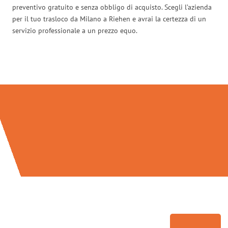
preventivo gratuito e senza obbligo di acquisto. Scegli l’azienda
per il tuo trasloco da Milano a Riehen e avrai la certezza di un
servizio professionale a un prezzo equo.
Traslochi Milano in numeri: