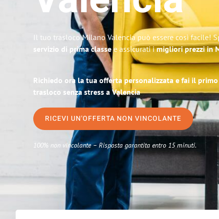
Valencia
Il tuo trasloco Milano Valencia può essere così facile! 
servizio di prima classe
e assicurati i
migliori prezzi in 
Richiedo ora la tua offerta personalizzata e fai il prim
trasloco senza stress a Valencia
RICEVI UN'OFFERTA NON VINCOLANTE
100% non vincolante – Risposta garantita entro 15 minuti.