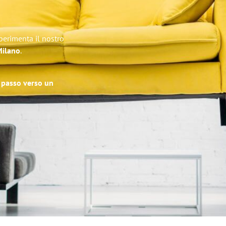
Sperimenta il nostro
Milano
.
o passo verso un