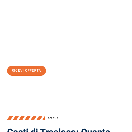
Scopri con Traslochi Milano quanto può essere
facile e senza
stress il tuo trasloco a Milano
. Il nostro team di esperti è pronto
ad assicurarti una transizione senza intoppi nella tua nuova
casa.
Ottieni subito
un'offerta non vincolante
e
risparmia € 100:
RICEVI OFFERTA
0299948957
INFO