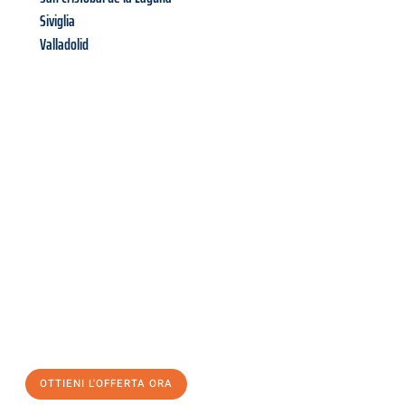
Siviglia
Valladolid
Richiedi ora la tua
offerta
al
miglior
prezzo !
Inviateci adesso la vostra richiesta non vincolante e
assicuratevi la vostra
offerta di trasloco per le vostre esigenze
a Milano
al miglior prezzo! Approfitta dell’occasione per
un
trasloco senza stress
e con il massimo comfort:
OTTIENI L'OFFERTA ORA