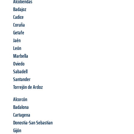
Alcobendas
Badajoz
Cadice
Coruña
Getafe
Jaén
León
Marbella
Oviedo
Sabadell
Santander
Torrejón de Ardoz
Alcorcón
Badalona
Cartagena
Donostia-San Sebastian
Gijón