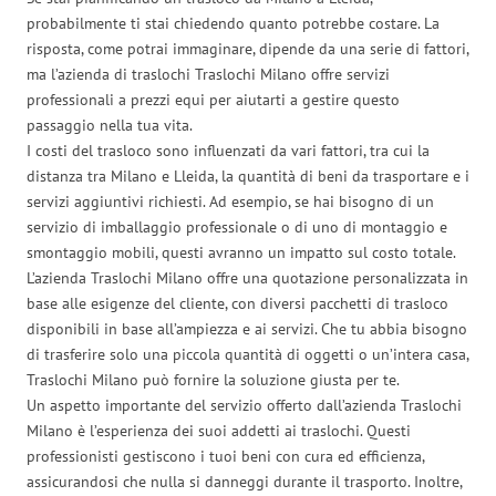
probabilmente ti stai chiedendo quanto potrebbe costare. La
risposta, come potrai immaginare, dipende da una serie di fattori,
ma l’azienda di traslochi Traslochi Milano offre servizi
professionali a prezzi equi per aiutarti a gestire questo
passaggio nella tua vita.
I costi del trasloco sono influenzati da vari fattori, tra cui la
distanza tra Milano e Lleida, la quantità di beni da trasportare e i
servizi aggiuntivi richiesti. Ad esempio, se hai bisogno di un
servizio di imballaggio professionale o di uno di montaggio e
smontaggio mobili, questi avranno un impatto sul costo totale.
L’azienda Traslochi Milano offre una quotazione personalizzata in
base alle esigenze del cliente, con diversi pacchetti di trasloco
disponibili in base all’ampiezza e ai servizi. Che tu abbia bisogno
di trasferire solo una piccola quantità di oggetti o un’intera casa,
Traslochi Milano può fornire la soluzione giusta per te.
Un aspetto importante del servizio offerto dall’azienda Traslochi
Milano è l’esperienza dei suoi addetti ai traslochi. Questi
professionisti gestiscono i tuoi beni con cura ed efficienza,
assicurandosi che nulla si danneggi durante il trasporto. Inoltre,