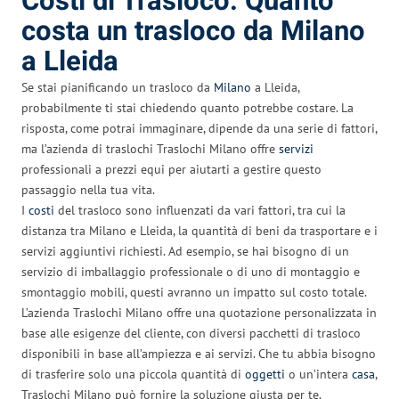
Costi di Trasloco: Quanto
costa un trasloco da Milano
a Lleida
Se stai pianificando un trasloco da
Milano
a Lleida,
probabilmente ti stai chiedendo quanto potrebbe costare. La
risposta, come potrai immaginare, dipende da una serie di fattori,
ma l’azienda di traslochi Traslochi Milano offre
servizi
professionali a prezzi equi per aiutarti a gestire questo
passaggio nella tua vita.
I
costi
del trasloco sono influenzati da vari fattori, tra cui la
distanza tra Milano e Lleida, la quantità di beni da trasportare e i
servizi aggiuntivi richiesti. Ad esempio, se hai bisogno di un
servizio di imballaggio professionale o di uno di montaggio e
smontaggio mobili, questi avranno un impatto sul costo totale.
L’azienda Traslochi Milano offre una quotazione personalizzata in
base alle esigenze del cliente, con diversi pacchetti di trasloco
disponibili in base all’ampiezza e ai servizi. Che tu abbia bisogno
di trasferire solo una piccola quantità di
oggetti
o un’intera
casa
,
Traslochi Milano può fornire la soluzione giusta per te.