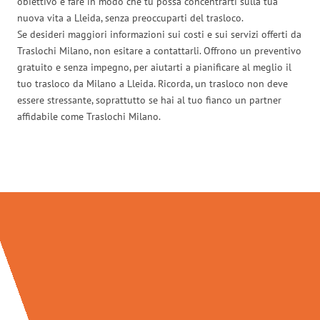
obiettivo è fare in modo che tu possa concentrarti sulla tua
nuova vita a Lleida, senza preoccuparti del trasloco.
Se desideri maggiori informazioni sui costi e sui servizi offerti da
Traslochi Milano, non esitare a contattarli. Offrono un preventivo
gratuito e senza impegno, per aiutarti a pianificare al meglio il
tuo trasloco da Milano a Lleida. Ricorda, un trasloco non deve
essere stressante, soprattutto se hai al tuo fianco un partner
affidabile come Traslochi Milano.
Traslochi Milano in numeri: