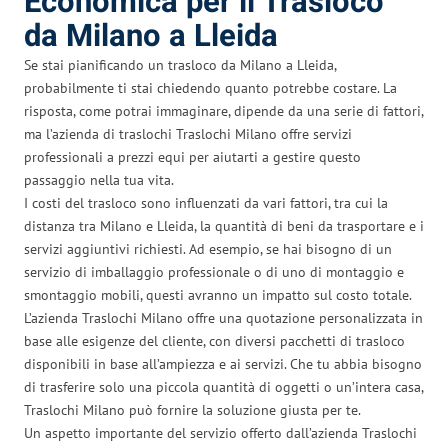
Economica per il Trasloco
da Milano a Lleida
Se stai pianificando un trasloco da Milano a Lleida,
probabilmente ti stai chiedendo quanto potrebbe costare. La
risposta, come potrai immaginare, dipende da una serie di fattori,
ma l’azienda di traslochi Traslochi Milano offre servizi
professionali a prezzi equi per aiutarti a gestire questo
passaggio nella tua vita.
I costi del trasloco sono influenzati da vari fattori, tra cui la
distanza tra Milano e Lleida, la quantità di beni da trasportare e i
servizi aggiuntivi richiesti. Ad esempio, se hai bisogno di un
servizio di imballaggio professionale o di uno di montaggio e
smontaggio mobili, questi avranno un impatto sul costo totale.
L’azienda Traslochi Milano offre una quotazione personalizzata in
base alle esigenze del cliente, con diversi pacchetti di trasloco
disponibili in base all’ampiezza e ai servizi. Che tu abbia bisogno
di trasferire solo una piccola quantità di oggetti o un’intera casa,
Traslochi Milano può fornire la soluzione giusta per te.
Un aspetto importante del servizio offerto dall’azienda Traslochi