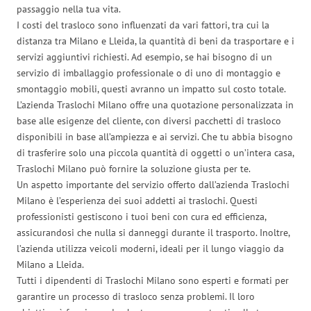
passaggio nella tua vita.
I costi del trasloco sono influenzati da vari fattori, tra cui la
distanza tra Milano e Lleida, la quantità di beni da trasportare e i
servizi aggiuntivi richiesti. Ad esempio, se hai bisogno di un
servizio di imballaggio professionale o di uno di montaggio e
smontaggio mobili, questi avranno un impatto sul costo totale.
L’azienda Traslochi Milano offre una quotazione personalizzata in
base alle esigenze del cliente, con diversi pacchetti di trasloco
disponibili in base all’ampiezza e ai servizi. Che tu abbia bisogno
di trasferire solo una piccola quantità di oggetti o un’intera casa,
Traslochi Milano può fornire la soluzione giusta per te.
Un aspetto importante del servizio offerto dall’azienda Traslochi
Milano è l’esperienza dei suoi addetti ai traslochi. Questi
professionisti gestiscono i tuoi beni con cura ed efficienza,
assicurandosi che nulla si danneggi durante il trasporto. Inoltre,
l’azienda utilizza veicoli moderni, ideali per il lungo viaggio da
Milano a Lleida.
Tutti i dipendenti di Traslochi Milano sono esperti e formati per
garantire un processo di trasloco senza problemi. Il loro