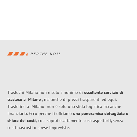
PERCHÉ NOI?
Traslochi Milano non è solo sinonimo di
eccellente
servizio di
trasloco
a
Milano
, ma anche di prezzi trasparenti ed equi.
Trasferirsi a
Milano
non è solo una sfida logistica ma anche
finanziaria. Ecco perché ti offriamo
una panoramica dettagliata e
chiara dei costi,
così saprai esattamente cosa aspettarti, senza
costi nascosti o spese impreviste.