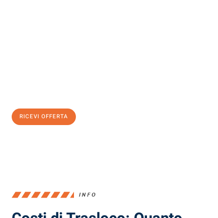
Scopri con Traslochi Milano quanto può essere
facile e senza
stress il tuo trasloco a Milano
. Il nostro team di esperti è pronto
ad assicurarti una transizione senza intoppi nella tua nuova
casa.
Ottieni subito
un'offerta non vincolante
e
risparmia € 100:
RICEVI OFFERTA
0299948957
INFO