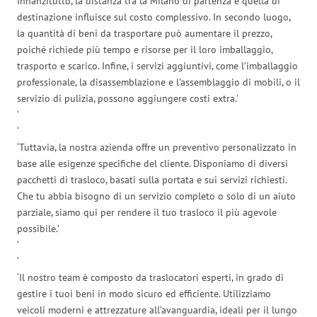
Innanzitutto, la distanza tra la Milano di partenza e quella di
destinazione influisce sul costo complessivo. In secondo luogo,
la quantità di beni da trasportare può aumentare il prezzo,
poiché richiede più tempo e risorse per il loro imballaggio,
trasporto e scarico. Infine, i servizi aggiuntivi, come l’imballaggio
professionale, la disassemblazione e l’assemblaggio di mobili, o il
servizio di pulizia, possono aggiungere costi extra.’
‘
‘
‘Tuttavia, la nostra azienda offre un preventivo personalizzato in
base alle esigenze specifiche del cliente. Disponiamo di diversi
pacchetti di trasloco, basati sulla portata e sui servizi richiesti.
Che tu abbia bisogno di un servizio completo o solo di un aiuto
parziale, siamo qui per rendere il tuo trasloco il più agevole
possibile.’
‘
‘
‘Il nostro team è composto da traslocatori esperti, in grado di
gestire i tuoi beni in modo sicuro ed efficiente. Utilizziamo
veicoli moderni e attrezzature all’avanguardia, ideali per il lungo