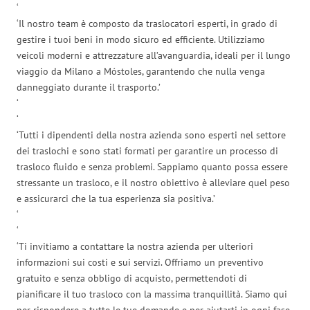
‘
‘Il nostro team è composto da traslocatori esperti, in grado di
gestire i tuoi beni in modo sicuro ed efficiente. Utilizziamo
veicoli moderni e attrezzature all’avanguardia, ideali per il lungo
viaggio da Milano a Móstoles, garantendo che nulla venga
danneggiato durante il trasporto.’
‘
‘
‘Tutti i dipendenti della nostra azienda sono esperti nel settore
dei traslochi e sono stati formati per garantire un processo di
trasloco fluido e senza problemi. Sappiamo quanto possa essere
stressante un trasloco, e il nostro obiettivo è alleviare quel peso
e assicurarci che la tua esperienza sia positiva.’
‘
‘
‘Ti invitiamo a contattare la nostra azienda per ulteriori
informazioni sui costi e sui servizi. Offriamo un preventivo
gratuito e senza obbligo di acquisto, permettendoti di
pianificare il tuo trasloco con la massima tranquillità. Siamo qui
per rispondere a tutte le tue domande e per aiutarti in ogni fase