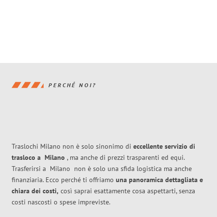
PERCHÉ NOI?
Traslochi Milano non è solo sinonimo di
eccellente
servizio di
trasloco
a
Milano
, ma anche di prezzi trasparenti ed equi.
Trasferirsi a
Milano
non è solo una sfida logistica ma anche
finanziaria. Ecco perché ti offriamo
una panoramica dettagliata e
chiara dei costi,
così saprai esattamente cosa aspettarti, senza
costi nascosti o spese impreviste.