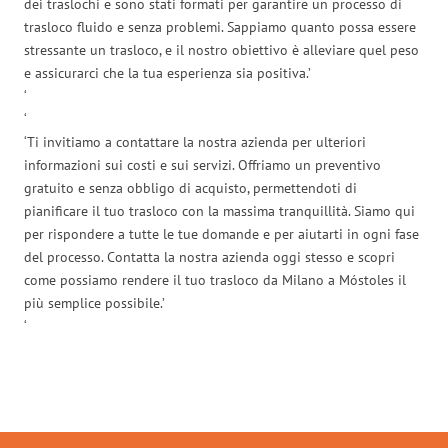
dei traslochi e sono stati formati per garantire un processo di
trasloco fluido e senza problemi. Sappiamo quanto possa essere
stressante un trasloco, e il nostro obiettivo è alleviare quel peso
e assicurarci che la tua esperienza sia positiva.’
‘
‘
‘Ti invitiamo a contattare la nostra azienda per ulteriori
informazioni sui costi e sui servizi. Offriamo un preventivo
gratuito e senza obbligo di acquisto, permettendoti di
pianificare il tuo trasloco con la massima tranquillità. Siamo qui
per rispondere a tutte le tue domande e per aiutarti in ogni fase
del processo. Contatta la nostra azienda oggi stesso e scopri
come possiamo rendere il tuo trasloco da Milano a Móstoles il
più semplice possibile.’
‘
Traslochi Milano in numeri: