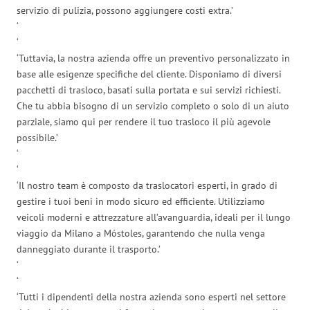
servizio di pulizia, possono aggiungere costi extra.’
‘
‘
‘Tuttavia, la nostra azienda offre un preventivo personalizzato in
base alle esigenze specifiche del cliente. Disponiamo di diversi
pacchetti di trasloco, basati sulla portata e sui servizi richiesti.
Che tu abbia bisogno di un servizio completo o solo di un aiuto
parziale, siamo qui per rendere il tuo trasloco il più agevole
possibile.’
‘
‘
‘Il nostro team è composto da traslocatori esperti, in grado di
gestire i tuoi beni in modo sicuro ed efficiente. Utilizziamo
veicoli moderni e attrezzature all’avanguardia, ideali per il lungo
viaggio da Milano a Móstoles, garantendo che nulla venga
danneggiato durante il trasporto.’
‘
‘
‘Tutti i dipendenti della nostra azienda sono esperti nel settore