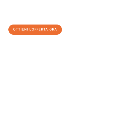
a Milano
al miglior prezzo! Approfitta dell’occasione per
un
trasloco senza stress
e con il massimo comfort:
OTTIENI L'OFFERTA ORA