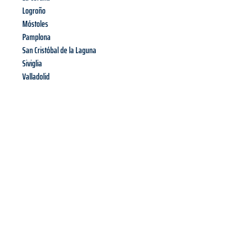
Logroño
Móstoles
Pamplona
San Cristóbal de la Laguna
Siviglia
Valladolid
Richiedi ora la tua
offerta
al
miglior
prezzo !
Inviateci adesso la vostra richiesta non vincolante e
assicuratevi la vostra
offerta di trasloco per le vostre esigenze