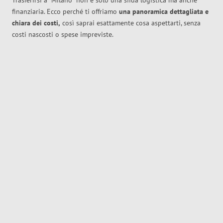
Trasferirsi a
Milano
non è solo una sfida logistica ma anche
finanziaria. Ecco perché ti offriamo
una panoramica dettagliata e
chiara dei costi,
così saprai esattamente cosa aspettarti, senza
costi nascosti o spese impreviste.