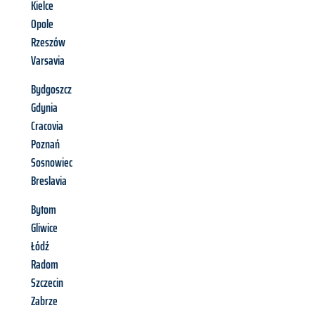
Kielce
Opole
Rzeszów
Varsavia
Bydgoszcz
Gdynia
Cracovia
Poznań
Sosnowiec
Breslavia
Bytom
Gliwice
Łódź
Radom
Szczecin
Zabrze