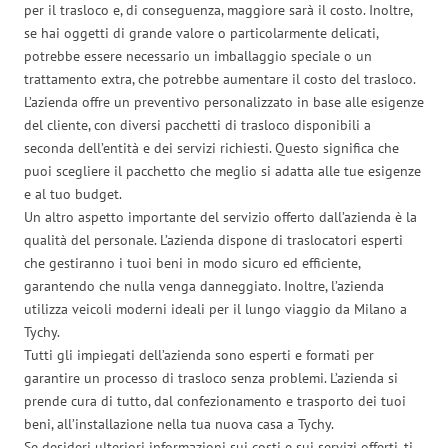
per il trasloco e, di conseguenza, maggiore sarà il costo. Inoltre,
se hai oggetti di grande valore o particolarmente delicati,
potrebbe essere necessario un imballaggio speciale o un
trattamento extra, che potrebbe aumentare il costo del trasloco.
L’azienda offre un preventivo personalizzato in base alle esigenze
del cliente, con diversi pacchetti di trasloco disponibili a
seconda dell’entità e dei servizi richiesti. Questo significa che
puoi scegliere il pacchetto che meglio si adatta alle tue esigenze
e al tuo budget.
Un altro aspetto importante del servizio offerto dall’azienda è la
qualità del personale. L’azienda dispone di traslocatori esperti
che gestiranno i tuoi beni in modo sicuro ed efficiente,
garantendo che nulla venga danneggiato. Inoltre, l’azienda
utilizza veicoli moderni ideali per il lungo viaggio da Milano a
Tychy.
Tutti gli impiegati dell’azienda sono esperti e formati per
garantire un processo di trasloco senza problemi. L’azienda si
prende cura di tutto, dal confezionamento e trasporto dei tuoi
beni, all’installazione nella tua nuova casa a Tychy.
Se desideri ulteriori informazioni sui costi e sui servizi offerti, ti