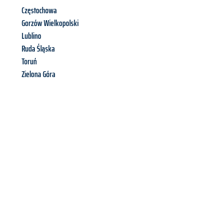
Częstochowa
Gorzów Wielkopolski
Lublino
Ruda Śląska
Toruń
Zielona Góra
Richiedi ora la tua
offerta
al
miglior
prezzo !
Inviateci adesso la vostra richiesta non vincolante e
assicuratevi la vostra
offerta di trasloco per le vostre esigenze