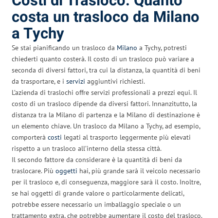
Costi di Trasloco: Quanto
costa un trasloco da Milano
a Tychy
Se stai pianificando un trasloco da
Milano
a Tychy, potresti
chiederti quanto costerà. Il costo di un trasloco può variare a
seconda di diversi fattori, tra cui la distanza, la quantità di beni
da trasportare, e i
servizi
aggiuntivi richiesti.
L’azienda di traslochi offre servizi professionali a prezzi equi. Il
costo di un trasloco dipende da diversi fattori. Innanzitutto, la
distanza tra la Milano di partenza e la Milano di destinazione è
un elemento chiave. Un trasloco da Milano a Tychy, ad esempio,
comporterà
costi
legati al trasporto leggermente più elevati
rispetto a un trasloco all’interno della stessa città.
Il secondo fattore da considerare è la quantità di beni da
traslocare. Più
oggetti
hai, più grande sarà il veicolo necessario
per il trasloco e, di conseguenza, maggiore sarà il costo. Inoltre,
se hai oggetti di grande valore o particolarmente delicati,
potrebbe essere necessario un imballaggio speciale o un
trattamento extra, che potrebbe aumentare il costo del trasloco.