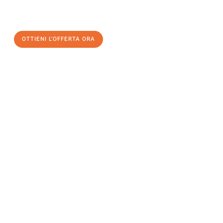
a Milano
al miglior prezzo! Approfitta dell’occasione per
un
trasloco senza stress
e con il massimo comfort:
OTTIENI L'OFFERTA ORA