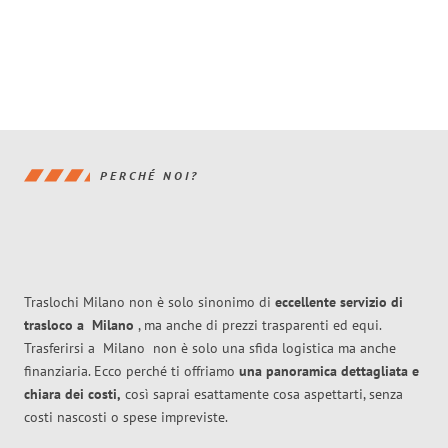
PERCHÉ NOI?
Traslochi Milano non è solo sinonimo di
eccellente
servizio di
trasloco
a
Milano
, ma anche di prezzi trasparenti ed equi.
Trasferirsi a
Milano
non è solo una sfida logistica ma anche
finanziaria. Ecco perché ti offriamo
una panoramica dettagliata e
chiara dei costi,
così saprai esattamente cosa aspettarti, senza
costi nascosti o spese impreviste.