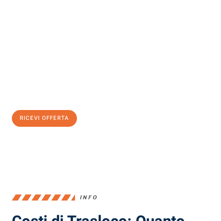
Scopri con Traslochi Milano quanto può essere
facile e senza
stress il tuo trasloco a Milano
. Il nostro team di esperti è pronto
ad assicurarti una transizione senza intoppi nella tua nuova
casa.
Ottieni subito
un'offerta non vincolante
e
risparmia € 100:
RICEVI OFFERTA
0299948957
INFO