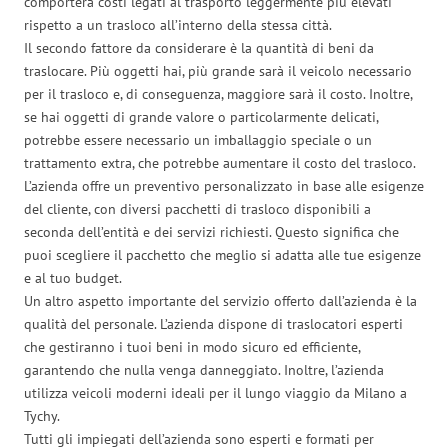
comporterà costi legati al trasporto leggermente più elevati
rispetto a un trasloco all’interno della stessa città.
Il secondo fattore da considerare è la quantità di beni da
traslocare. Più oggetti hai, più grande sarà il veicolo necessario
per il trasloco e, di conseguenza, maggiore sarà il costo. Inoltre,
se hai oggetti di grande valore o particolarmente delicati,
potrebbe essere necessario un imballaggio speciale o un
trattamento extra, che potrebbe aumentare il costo del trasloco.
L’azienda offre un preventivo personalizzato in base alle esigenze
del cliente, con diversi pacchetti di trasloco disponibili a
seconda dell’entità e dei servizi richiesti. Questo significa che
puoi scegliere il pacchetto che meglio si adatta alle tue esigenze
e al tuo budget.
Un altro aspetto importante del servizio offerto dall’azienda è la
qualità del personale. L’azienda dispone di traslocatori esperti
che gestiranno i tuoi beni in modo sicuro ed efficiente,
garantendo che nulla venga danneggiato. Inoltre, l’azienda
utilizza veicoli moderni ideali per il lungo viaggio da Milano a
Tychy.
Tutti gli impiegati dell’azienda sono esperti e formati per