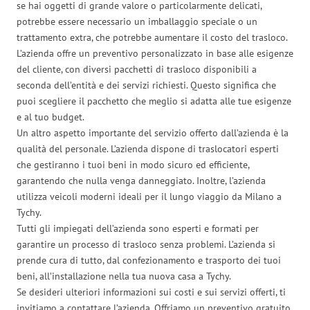
se hai oggetti di grande valore o particolarmente delicati,
potrebbe essere necessario un imballaggio speciale o un
trattamento extra, che potrebbe aumentare il costo del trasloco.
L’azienda offre un preventivo personalizzato in base alle esigenze
del cliente, con diversi pacchetti di trasloco disponibili a
seconda dell’entità e dei servizi richiesti. Questo significa che
puoi scegliere il pacchetto che meglio si adatta alle tue esigenze
e al tuo budget.
Un altro aspetto importante del servizio offerto dall’azienda è la
qualità del personale. L’azienda dispone di traslocatori esperti
che gestiranno i tuoi beni in modo sicuro ed efficiente,
garantendo che nulla venga danneggiato. Inoltre, l’azienda
utilizza veicoli moderni ideali per il lungo viaggio da Milano a
Tychy.
Tutti gli impiegati dell’azienda sono esperti e formati per
garantire un processo di trasloco senza problemi. L’azienda si
prende cura di tutto, dal confezionamento e trasporto dei tuoi
beni, all’installazione nella tua nuova casa a Tychy.
Se desideri ulteriori informazioni sui costi e sui servizi offerti, ti
invitiamo a contattare l’azienda. Offriamo un preventivo gratuito