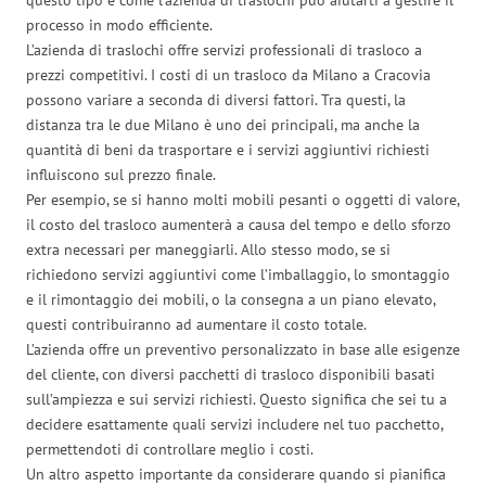
processo in modo efficiente.
L’azienda di traslochi offre servizi professionali di trasloco a
prezzi competitivi. I costi di un trasloco da Milano a Cracovia
possono variare a seconda di diversi fattori. Tra questi, la
distanza tra le due Milano è uno dei principali, ma anche la
quantità di beni da trasportare e i servizi aggiuntivi richiesti
influiscono sul prezzo finale.
Per esempio, se si hanno molti mobili pesanti o oggetti di valore,
il costo del trasloco aumenterà a causa del tempo e dello sforzo
extra necessari per maneggiarli. Allo stesso modo, se si
richiedono servizi aggiuntivi come l’imballaggio, lo smontaggio
e il rimontaggio dei mobili, o la consegna a un piano elevato,
questi contribuiranno ad aumentare il costo totale.
L’azienda offre un preventivo personalizzato in base alle esigenze
del cliente, con diversi pacchetti di trasloco disponibili basati
sull’ampiezza e sui servizi richiesti. Questo significa che sei tu a
decidere esattamente quali servizi includere nel tuo pacchetto,
permettendoti di controllare meglio i costi.
Un altro aspetto importante da considerare quando si pianifica