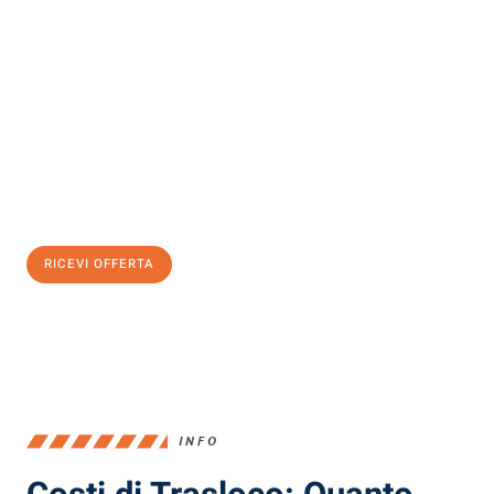
Scopri con Traslochi Milano quanto può essere
facile e senza
stress il tuo trasloco a Milano
. Il nostro team di esperti è pronto
ad assicurarti una transizione senza intoppi nella tua nuova
casa.
Ottieni subito
un'offerta non vincolante
e
risparmia € 100:
RICEVI OFFERTA
0299948957
INFO