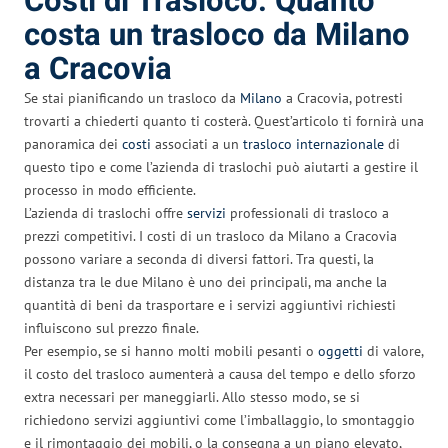
Costi di Trasloco: Quanto
costa un trasloco da Milano
a Cracovia
Se stai pianificando un trasloco da
Milano
a Cracovia, potresti
trovarti a chiederti quanto ti costerà. Quest’articolo ti fornirà una
panoramica dei
costi
associati a un
trasloco internazionale
di
questo tipo e come l’azienda di traslochi può aiutarti a gestire il
processo in modo efficiente.
L’azienda di traslochi offre
servizi
professionali di trasloco a
prezzi competitivi. I costi di un trasloco da Milano a Cracovia
possono variare a seconda di diversi fattori. Tra questi, la
distanza tra le due Milano è uno dei principali, ma anche la
quantità di beni da trasportare e i servizi aggiuntivi richiesti
influiscono sul prezzo finale.
Per esempio, se si hanno molti mobili pesanti o
oggetti
di valore,
il costo del trasloco aumenterà a causa del tempo e dello sforzo
extra necessari per maneggiarli. Allo stesso modo, se si
richiedono servizi aggiuntivi come l’imballaggio, lo smontaggio
e il rimontaggio dei mobili, o la consegna a un piano elevato,