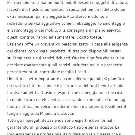
Per esempio, se si hanno molti mobili pesanti o oggetti di valore,
il costo del trasloco aumenterà a causa del tempo e dello sforzo
extra necessari per maneggiarli. Allo stesso modo, se si
richiedono servizi aggiuntivi come l’imballaggio, lo smontaggio
e il rimontaggio dei mobili, o la consegna a un piano elevato,
questi contribuiranno ad aumentare il costo totale.
L’azienda offre un preventivo personalizzato in base alle esigenze
del cliente, con diversi pacchetti di trasloco disponibili basati
sull’ampiezza e sui servizi richiesti. Questo significa che sei tu a
decidere esattamente quali servizi includere nel tuo pacchetto,
permettendoti di controllare meglio i costi.
Un altro aspetto importante da considerare quando si pianifica
un trasloco internazionale è la sicurezza dei tuoi beni. L’azienda
fornisce addetti al trasloco esperti che maneggiano le tue cose
in modo sicuro ed efficiente, assicurandosi che nulla si danneggi.
Inoltre, utilizzano veicoli moderni e ben manutenuti, ideali per il
lungo viaggio da Milano a Cracovia.
Tutti gli impiegati dell’azienda sono esperti e ben formati,
garantendo un processo di trasloco liscio e senza intoppi. La
loro esperienza e professionalità ti daranno la sicurezza che il