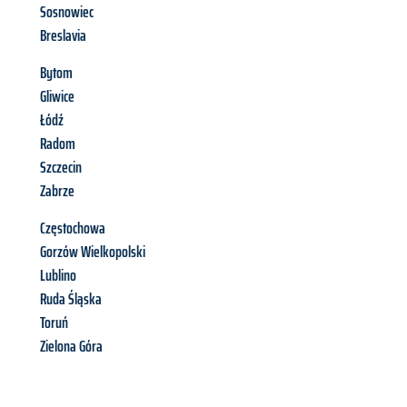
Sosnowiec
Breslavia
Bytom
Gliwice
Łódź
Radom
Szczecin
Zabrze
Częstochowa
Gorzów Wielkopolski
Lublino
Ruda Śląska
Toruń
Zielona Góra