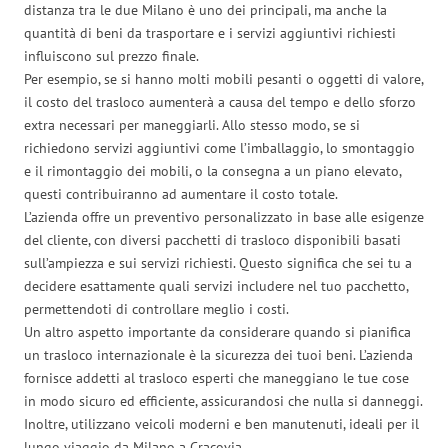
distanza tra le due Milano è uno dei principali, ma anche la
quantità di beni da trasportare e i servizi aggiuntivi richiesti
influiscono sul prezzo finale.
Per esempio, se si hanno molti mobili pesanti o oggetti di valore,
il costo del trasloco aumenterà a causa del tempo e dello sforzo
extra necessari per maneggiarli. Allo stesso modo, se si
richiedono servizi aggiuntivi come l’imballaggio, lo smontaggio
e il rimontaggio dei mobili, o la consegna a un piano elevato,
questi contribuiranno ad aumentare il costo totale.
L’azienda offre un preventivo personalizzato in base alle esigenze
del cliente, con diversi pacchetti di trasloco disponibili basati
sull’ampiezza e sui servizi richiesti. Questo significa che sei tu a
decidere esattamente quali servizi includere nel tuo pacchetto,
permettendoti di controllare meglio i costi.
Un altro aspetto importante da considerare quando si pianifica
un trasloco internazionale è la sicurezza dei tuoi beni. L’azienda
fornisce addetti al trasloco esperti che maneggiano le tue cose
in modo sicuro ed efficiente, assicurandosi che nulla si danneggi.
Inoltre, utilizzano veicoli moderni e ben manutenuti, ideali per il
lungo viaggio da Milano a Cracovia.