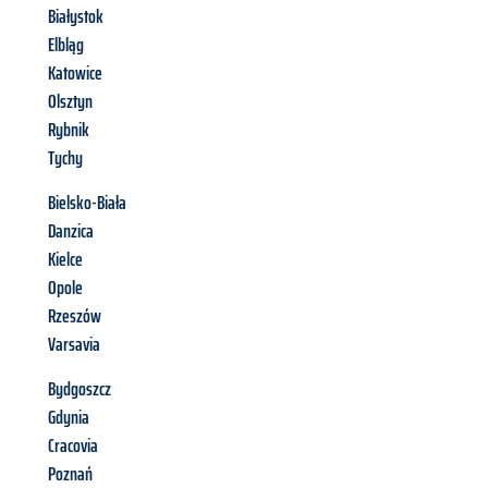
Białystok
Elbląg
Katowice
Olsztyn
Rybnik
Tychy
Bielsko-Biała
Danzica
Kielce
Opole
Rzeszów
Varsavia
Bydgoszcz
Gdynia
Cracovia
Poznań