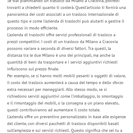
Se stai pianificando un trasloco da Milano a Cracovia, potresti
trovarti a chiederti quanto ti costerà. Quest’articolo ti fornirà una
panoramica dei costi associati a un trasloco internazionale di
questo tipo e come l’azienda di traslochi può aiutarti a gestire il
processo in modo efficiente.
L’azienda di traslochi offre servizi professionali di trasloco a
prezzi competitivi. I costi di un trasloco da Milano a Cracovia
possono variare a seconda di diversi fattori. Tra questi, la
distanza tra le due Milano è uno dei principali, ma anche la
quantità di beni da trasportare e i servizi aggiuntivi richiesti
influiscono sul prezzo finale.
Per esempio, se si hanno molti mobili pesanti o oggetti di valore,
il costo del trasloco aumenterà a causa del tempo e dello sforzo
extra necessari per maneggiarli. Allo stesso modo, se si
richiedono servizi aggiuntivi come l’imballaggio, lo smontaggio
e il rimontaggio dei mobili, o la consegna a un piano elevato,
questi contribuiranno ad aumentare il costo totale.
L’azienda offre un preventivo personalizzato in base alle esigenze
del cliente, con diversi pacchetti di trasloco disponibili basati
sull’ampiezza e sui servizi richiesti. Questo significa che sei tu a