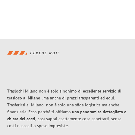
PERCHÉ NOI?
Traslochi Milano non è solo sinonimo di
eccellente
servizio di
trasloco
a
Milano
, ma anche di prezzi trasparenti ed equi.
Trasferirsi a
Milano
non è solo una sfida logistica ma anche
finanziaria. Ecco perché ti offriamo
una panoramica dettagliata e
chiara dei costi,
così saprai esattamente cosa aspettarti, senza
costi nascosti o spese impreviste.