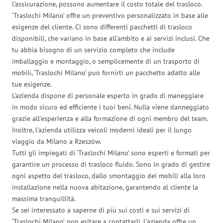
l’assicurazione, possono aumentare il costo totale del trasloco.
‘Traslochi Milano’ offre un preventivo personalizzato in base alle
esigenze del cliente. Ci sono differenti pacchetti di trasloco
disponibili, che variano in base all’ambito e ai servizi inclusi. Che
tu abbia bisogno di un servizio completo che include
imballaggio e montaggio, o semplicemente di un trasporto di
mobili, ‘Traslochi Milano’ può fornirti un pacchetto adatto alle
tue esigenze.
L’azienda dispone di personale esperto in grado di maneggiare
in modo sicuro ed efficiente i tuoi beni. Nulla viene danneggiato
grazie all’esperienza e alla formazione di ogni membro del team.
Inoltre, l’azienda utilizza veicoli moderni ideali per il lungo
viaggio da Milano a Rzeszów.
Tutti gli impiegati di ‘Traslochi Milano’ sono esperti e formati per
garantire un processo di trasloco fluido. Sono in grado di gestire
ogni aspetto del trasloco, dallo smontaggio dei mobili alla loro
installazione nella nuova abitazione, garantendo al cliente la
massima tranquillità.
Se sei interessato a saperne di più sui costi e sui servizi di
‘Traslochi Milano’, non esitare a contattarli. L’azienda offre un