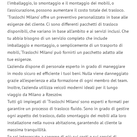
l’imballaggio, lo smontaggio e il montaggio dei mobili, o
l’assicurazione, possono aumentare il costo totale del trasloco.
‘Traslochi Milano’ offre un preventivo personalizzato in base alle
esigenze del cliente. Ci sono differenti pacchetti di trasloco
disponibili, che variano in base all’ambito e ai servizi inclusi. Che
tu abbia bisogno di un servizio completo che include
imballaggio e montaggio, o semplicemente di un trasporto di
mobili, ‘Traslochi Milano’ può fornirti un pacchetto adatto alle
tue esigenze.
L’azienda dispone di personale esperto in grado di maneggiare
in modo sicuro ed efficiente i tuoi beni. Nulla viene danneggiato
grazie all’esperienza e alla formazione di ogni membro del team.
Inoltre, l’azienda utilizza veicoli moderni ideali per il lungo
viaggio da Milano a Rzeszów.
Tutti gli impiegati di ‘Traslochi Milano’ sono esperti e formati per
garantire un processo di trasloco fluido. Sono in grado di gestire
ogni aspetto del trasloco, dallo smontaggio dei mobili alla loro
installazione nella nuova abitazione, garantendo al cliente la
massima tranquillità.
Se sei interessato a saperne di più sui costi e sui servizi di