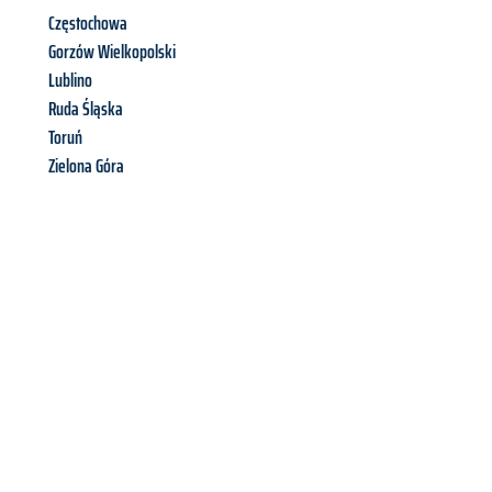
Częstochowa
Gorzów Wielkopolski
Lublino
Ruda Śląska
Toruń
Zielona Góra
Richiedi ora la tua
offerta
al
miglior
prezzo !
Inviateci adesso la vostra richiesta non vincolante e
assicuratevi la vostra
offerta di trasloco per le vostre esigenze