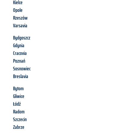
Kielce
Opole
Rzeszów
Varsavia
Bydgoszcz
Gdynia
Cracovia
Poznań
Sosnowiec
Breslavia
Bytom
Gliwice
Łódź
Radom
Szczecin
Zabrze