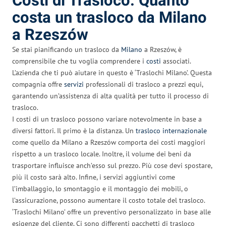
Costi di Trasloco: Quanto
costa un trasloco da Milano
a Rzeszów
Se stai pianificando un trasloco da
Milano
a Rzeszów, è
comprensibile che tu voglia comprendere i
costi
associati.
L’azienda che ti può aiutare in questo è ‘Traslochi Milano’. Questa
compagnia offre
servizi
professionali di trasloco a prezzi equi,
garantendo un’assistenza di alta qualità per tutto il processo di
trasloco.
I costi di un trasloco possono variare notevolmente in base a
diversi fattori. Il primo è la distanza. Un
trasloco internazionale
come quello da Milano a Rzeszów comporta dei costi maggiori
rispetto a un trasloco locale. Inoltre, il volume dei beni da
trasportare influisce anch’esso sul prezzo. Più cose devi spostare,
più il costo sarà alto. Infine, i servizi aggiuntivi come
l’imballaggio, lo smontaggio e il montaggio dei mobili, o
l’assicurazione, possono aumentare il costo totale del trasloco.
‘Traslochi Milano’ offre un preventivo personalizzato in base alle
esigenze del cliente. Ci sono differenti pacchetti di trasloco