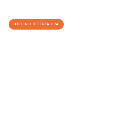
a Milano
al miglior prezzo! Approfitta dell’occasione per
un
trasloco senza stress
e con il massimo comfort:
OTTIENI L'OFFERTA ORA