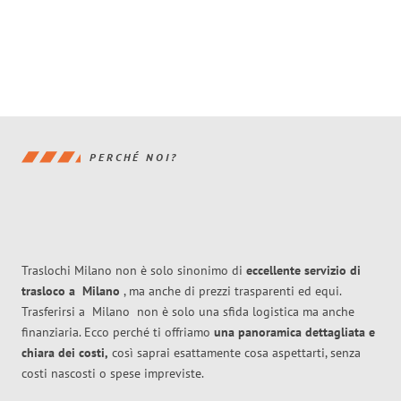
PERCHÉ NOI?
Traslochi Milano non è solo sinonimo di
eccellente
servizio di
trasloco
a
Milano
, ma anche di prezzi trasparenti ed equi.
Trasferirsi a
Milano
non è solo una sfida logistica ma anche
finanziaria. Ecco perché ti offriamo
una panoramica dettagliata e
chiara dei costi,
così saprai esattamente cosa aspettarti, senza
costi nascosti o spese impreviste.