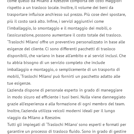
come quello da Milano a Rzeszów comporta dei costi maggiori
rispetto a un trasloco locale. Inoltre, il volume dei beni da
trasportare influisce anch’esso sul prezzo. Più cose devi spostare,
più il costo sarà alto. Infine, i servizi aggiuntivi come
l’imballaggio, lo smontaggio e il montaggio dei mobili, o
l’assicurazione, possono aumentare il costo totale del trasloco.
‘Traslochi Milano’ offre un preventivo personalizzato in base alle
esigenze del cliente. Ci sono differenti pacchetti di trasloco
disponibili, che variano in base all’ambito e ai servizi inclusi. Che
tu abbia bisogno di un servizio completo che include
imballaggio e montaggio, o semplicemente di un trasporto di
mobili, ‘Traslochi Milano’ può fornirti un pacchetto adatto alle
tue esigenze.
L’azienda dispone di personale esperto in grado di maneggiare
in modo sicuro ed efficiente i tuoi beni. Nulla viene danneggiato
grazie all’esperienza e alla formazione di ogni membro del team.
Inoltre, l’azienda utilizza veicoli moderni ideali per il lungo
viaggio da Milano a Rzeszów.
Tutti gli impiegati di ‘Traslochi Milano’ sono esperti e formati per
garantire un processo di trasloco fluido. Sono in grado di gestire