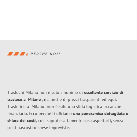
PERCHÉ NOI?
Traslochi Milano non è solo sinonimo di
eccellente
servizio di
trasloco
a
Milano
, ma anche di prezzi trasparenti ed equi.
Trasferirsi a
Milano
non è solo una sfida logistica ma anche
finanziaria. Ecco perché ti offriamo
una panoramica dettagliata e
chiara dei costi,
così saprai esattamente cosa aspettarti, senza
costi nascosti o spese impreviste.