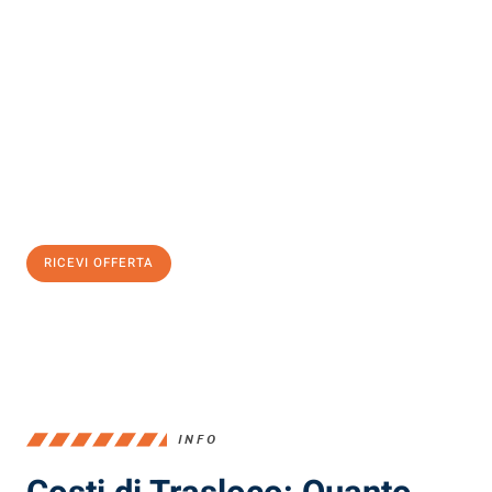
Scopri con Traslochi Milano quanto può essere
facile e senza
stress il tuo trasloco a Milano
. Il nostro team di esperti è pronto
ad assicurarti una transizione senza intoppi nella tua nuova
casa.
Ottieni subito
un'offerta non vincolante
e
risparmia € 100:
RICEVI OFFERTA
0299948957
INFO