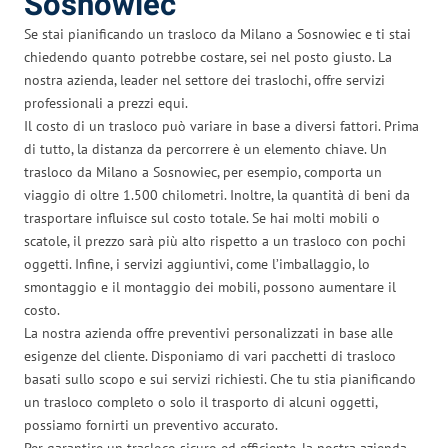
Sosnowiec
Se stai pianificando un trasloco da Milano a Sosnowiec e ti stai
chiedendo quanto potrebbe costare, sei nel posto giusto. La
nostra azienda, leader nel settore dei traslochi, offre servizi
professionali a prezzi equi.
Il costo di un trasloco può variare in base a diversi fattori. Prima
di tutto, la distanza da percorrere è un elemento chiave. Un
trasloco da Milano a Sosnowiec, per esempio, comporta un
viaggio di oltre 1.500 chilometri. Inoltre, la quantità di beni da
trasportare influisce sul costo totale. Se hai molti mobili o
scatole, il prezzo sarà più alto rispetto a un trasloco con pochi
oggetti. Infine, i servizi aggiuntivi, come l’imballaggio, lo
smontaggio e il montaggio dei mobili, possono aumentare il
costo.
La nostra azienda offre preventivi personalizzati in base alle
esigenze del cliente. Disponiamo di vari pacchetti di trasloco
basati sullo scopo e sui servizi richiesti. Che tu stia pianificando
un trasloco completo o solo il trasporto di alcuni oggetti,
possiamo fornirti un preventivo accurato.
Per garantire un trasloco sicuro ed efficiente, la nostra azienda