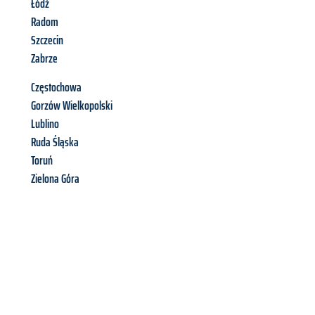
Łódź
Radom
Szczecin
Zabrze
Częstochowa
Gorzów Wielkopolski
Lublino
Ruda Śląska
Toruń
Zielona Góra
Richiedi ora la tua