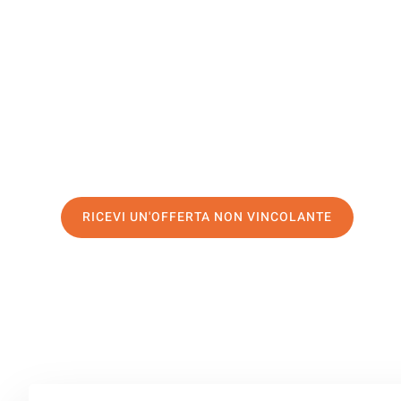
Katowice
Il tuo trasloco Milano Katowice può essere così facile! 
servizio di prima classe
e assicurati i
migliori prezzi in 
Richiedo ora la tua offerta personalizzata e fai il prim
trasloco senza stress a Katowice
RICEVI UN'OFFERTA NON VINCOLANTE
100% non vincolante – Risposta garantita entro 15 minuti.