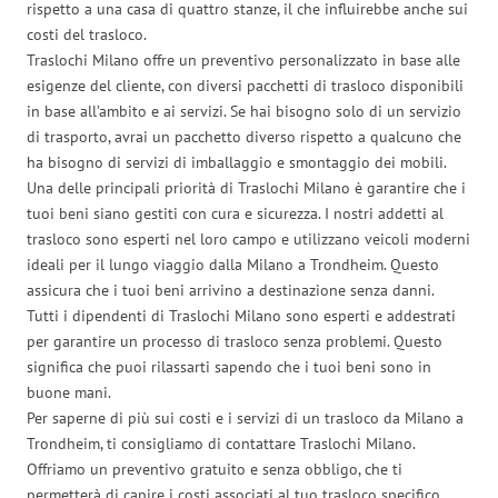
rispetto a una casa di quattro stanze, il che influirebbe anche sui
costi del trasloco.
Traslochi Milano offre un preventivo personalizzato in base alle
esigenze del cliente, con diversi pacchetti di trasloco disponibili
in base all’ambito e ai servizi. Se hai bisogno solo di un servizio
di trasporto, avrai un pacchetto diverso rispetto a qualcuno che
ha bisogno di servizi di imballaggio e smontaggio dei mobili.
Una delle principali priorità di Traslochi Milano è garantire che i
tuoi beni siano gestiti con cura e sicurezza. I nostri addetti al
trasloco sono esperti nel loro campo e utilizzano veicoli moderni
ideali per il lungo viaggio dalla Milano a Trondheim. Questo
assicura che i tuoi beni arrivino a destinazione senza danni.
Tutti i dipendenti di Traslochi Milano sono esperti e addestrati
per garantire un processo di trasloco senza problemi. Questo
significa che puoi rilassarti sapendo che i tuoi beni sono in
buone mani.
Per saperne di più sui costi e i servizi di un trasloco da Milano a
Trondheim, ti consigliamo di contattare Traslochi Milano.
Offriamo un preventivo gratuito e senza obbligo, che ti
permetterà di capire i costi associati al tuo trasloco specifico.