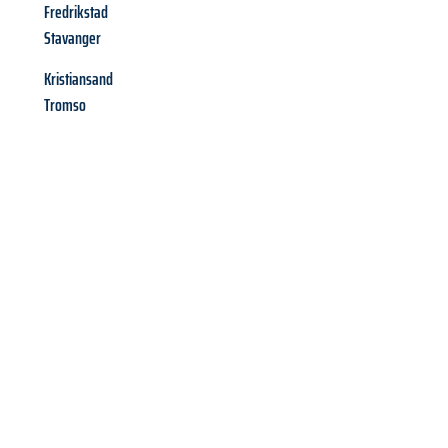
Fredrikstad
Stavanger
Kristiansand
Tromso
Richiedi ora la tua
offerta
al
miglior
prezzo !
Inviateci adesso la vostra richiesta non vincolante e
assicuratevi la vostra
offerta di trasloco per le vostre esigenze
a Milano
al miglior prezzo! Approfitta dell’occasione per
un
trasloco senza stress
e con il massimo comfort: