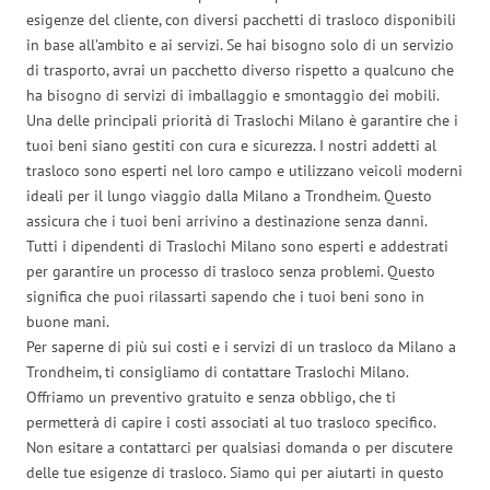
esigenze del cliente, con diversi pacchetti di trasloco disponibili
in base all’ambito e ai servizi. Se hai bisogno solo di un servizio
di trasporto, avrai un pacchetto diverso rispetto a qualcuno che
ha bisogno di servizi di imballaggio e smontaggio dei mobili.
Una delle principali priorità di Traslochi Milano è garantire che i
tuoi beni siano gestiti con cura e sicurezza. I nostri addetti al
trasloco sono esperti nel loro campo e utilizzano veicoli moderni
ideali per il lungo viaggio dalla Milano a Trondheim. Questo
assicura che i tuoi beni arrivino a destinazione senza danni.
Tutti i dipendenti di Traslochi Milano sono esperti e addestrati
per garantire un processo di trasloco senza problemi. Questo
significa che puoi rilassarti sapendo che i tuoi beni sono in
buone mani.
Per saperne di più sui costi e i servizi di un trasloco da Milano a
Trondheim, ti consigliamo di contattare Traslochi Milano.
Offriamo un preventivo gratuito e senza obbligo, che ti
permetterà di capire i costi associati al tuo trasloco specifico.
Non esitare a contattarci per qualsiasi domanda o per discutere
delle tue esigenze di trasloco. Siamo qui per aiutarti in questo