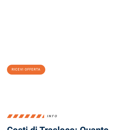
Scopri con Traslochi Milano quanto può essere
facile e senza
stress il tuo trasloco a Milano
. Il nostro team di esperti è pronto
ad assicurarti una transizione senza intoppi nella tua nuova
casa.
Ottieni subito
un'offerta non vincolante
e
risparmia € 100:
RICEVI OFFERTA
0299948957
INFO