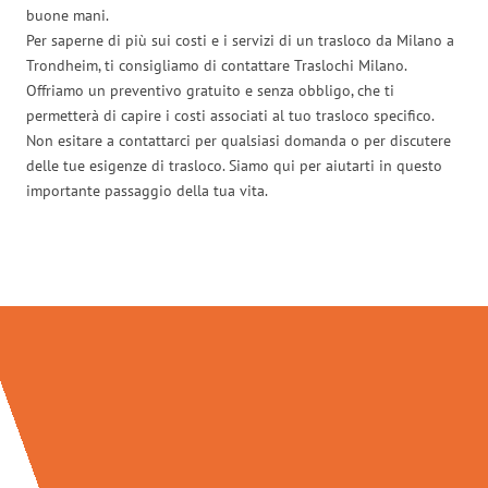
buone mani.
Per saperne di più sui costi e i servizi di un trasloco da Milano a
Trondheim, ti consigliamo di contattare Traslochi Milano.
Offriamo un preventivo gratuito e senza obbligo, che ti
permetterà di capire i costi associati al tuo trasloco specifico.
Non esitare a contattarci per qualsiasi domanda o per discutere
delle tue esigenze di trasloco. Siamo qui per aiutarti in questo
importante passaggio della tua vita.
Traslochi Milano in numeri: