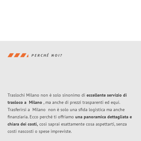
PERCHÉ NOI?
Traslochi Milano non è solo sinonimo di
eccellente
servizio di
trasloco
a
Milano
, ma anche di prezzi trasparenti ed equi.
Trasferirsi a
Milano
non è solo una sfida logistica ma anche
finanziaria. Ecco perché ti offriamo
una panoramica dettagliata e
chiara dei costi,
così saprai esattamente cosa aspettarti, senza
costi nascosti o spese impreviste.