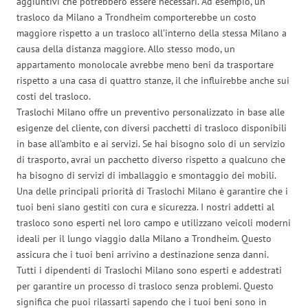
aggiuntivi che potrebbero essere necessari. Ad esempio, un
trasloco da Milano a Trondheim comporterebbe un costo
maggiore rispetto a un trasloco all’interno della stessa Milano a
causa della distanza maggiore. Allo stesso modo, un
appartamento monolocale avrebbe meno beni da trasportare
rispetto a una casa di quattro stanze, il che influirebbe anche sui
costi del trasloco.
Traslochi Milano offre un preventivo personalizzato in base alle
esigenze del cliente, con diversi pacchetti di trasloco disponibili
in base all’ambito e ai servizi. Se hai bisogno solo di un servizio
di trasporto, avrai un pacchetto diverso rispetto a qualcuno che
ha bisogno di servizi di imballaggio e smontaggio dei mobili.
Una delle principali priorità di Traslochi Milano è garantire che i
tuoi beni siano gestiti con cura e sicurezza. I nostri addetti al
trasloco sono esperti nel loro campo e utilizzano veicoli moderni
ideali per il lungo viaggio dalla Milano a Trondheim. Questo
assicura che i tuoi beni arrivino a destinazione senza danni.
Tutti i dipendenti di Traslochi Milano sono esperti e addestrati
per garantire un processo di trasloco senza problemi. Questo
significa che puoi rilassarti sapendo che i tuoi beni sono in