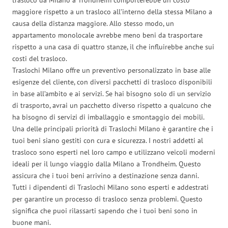
maggiore rispetto a un trasloco all’interno della stessa Milano a
causa della distanza maggiore. Allo stesso modo, un
appartamento monolocale avrebbe meno beni da trasportare
rispetto a una casa di quattro stanze, il che influirebbe anche sui
costi del trasloco.
Traslochi Milano offre un preventivo personalizzato in base alle
esigenze del cliente, con diversi pacchetti di trasloco disponibili
in base all’ambito e ai servizi. Se hai bisogno solo di un servizio
di trasporto, avrai un pacchetto diverso rispetto a qualcuno che
ha bisogno di servizi di imballaggio e smontaggio dei mobili.
Una delle principali priorità di Traslochi Milano è garantire che i
tuoi beni siano gestiti con cura e sicurezza. I nostri addetti al
trasloco sono esperti nel loro campo e utilizzano veicoli moderni
ideali per il lungo viaggio dalla Milano a Trondheim. Questo
assicura che i tuoi beni arrivino a destinazione senza danni.
Tutti i dipendenti di Traslochi Milano sono esperti e addestrati
per garantire un processo di trasloco senza problemi. Questo
significa che puoi rilassarti sapendo che i tuoi beni sono in
buone mani.