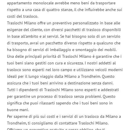
appartamento monolocale avrebbe meno beni da trasportare
rispetto a una casa di quattro stanze, il che influirebbe anche sui
costi del trasloco.
Traslochi Milano offre un preventivo personalizzato in base alle
esigenze del cliente, con diversi pacchetti di trasloco disponibili
in base all’ambito e ai servizi. Se hai bisogno solo di un servizio
di trasporto, avrai un pacchetto diverso rispetto a qualcuno che
ha bisogno di servizi di imballaggio e smontaggio dei mobili.
Una delle principali priorità di Traslochi Milano è garantire che i
tuoi beni siano gestiti con cura e sicurezza. I nostri addetti al
trasloco sono esperti nel loro campo e utilizzano veicoli moderni
ideali per il lungo viaggio dalla Milano a Trondheim. Questo
assicura che i tuoi beni arrivino a destinazione senza danni.
Tutti i dipendenti di Traslochi Milano sono esperti e addestrati
per garantire un processo di trasloco senza problemi. Questo
significa che puoi rilassarti sapendo che i tuoi beni sono in
buone mani.
Per saperne di più sui costi e i servizi di un trasloco da Milano a
Trondheim, ti consigliamo di contattare Traslochi Milano.
Offriamo un preventivo gratuito e senza obbligo, che ti