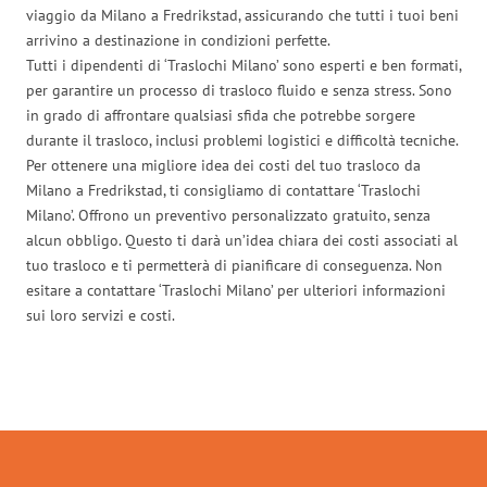
viaggio da Milano a Fredrikstad, assicurando che tutti i tuoi beni
arrivino a destinazione in condizioni perfette.
Tutti i dipendenti di ‘Traslochi Milano’ sono esperti e ben formati,
per garantire un processo di trasloco fluido e senza stress. Sono
in grado di affrontare qualsiasi sfida che potrebbe sorgere
durante il trasloco, inclusi problemi logistici e difficoltà tecniche.
Per ottenere una migliore idea dei costi del tuo trasloco da
Milano a Fredrikstad, ti consigliamo di contattare ‘Traslochi
Milano’. Offrono un preventivo personalizzato gratuito, senza
alcun obbligo. Questo ti darà un’idea chiara dei costi associati al
tuo trasloco e ti permetterà di pianificare di conseguenza. Non
esitare a contattare ‘Traslochi Milano’ per ulteriori informazioni
sui loro servizi e costi.
Traslochi Milano in numeri: