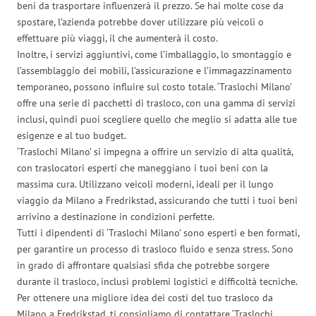
beni da trasportare influenzerà il prezzo. Se hai molte cose da
spostare, l’azienda potrebbe dover utilizzare più veicoli o
effettuare più viaggi, il che aumenterà il costo.
Inoltre, i servizi aggiuntivi, come l’imballaggio, lo smontaggio e
l’assemblaggio dei mobili, l’assicurazione e l’immagazzinamento
temporaneo, possono influire sul costo totale. ‘Traslochi Milano’
offre una serie di pacchetti di trasloco, con una gamma di servizi
inclusi, quindi puoi scegliere quello che meglio si adatta alle tue
esigenze e al tuo budget.
‘Traslochi Milano’ si impegna a offrire un servizio di alta qualità,
con traslocatori esperti che maneggiano i tuoi beni con la
massima cura. Utilizzano veicoli moderni, ideali per il lungo
viaggio da Milano a Fredrikstad, assicurando che tutti i tuoi beni
arrivino a destinazione in condizioni perfette.
Tutti i dipendenti di ‘Traslochi Milano’ sono esperti e ben formati,
per garantire un processo di trasloco fluido e senza stress. Sono
in grado di affrontare qualsiasi sfida che potrebbe sorgere
durante il trasloco, inclusi problemi logistici e difficoltà tecniche.
Per ottenere una migliore idea dei costi del tuo trasloco da
Milano a Fredrikstad, ti consigliamo di contattare ‘Traslochi