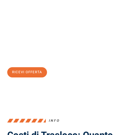
Scopri con Traslochi Milano quanto può essere
facile e senza
stress il tuo trasloco a Milano
. Il nostro team di esperti è pronto
ad assicurarti una transizione senza intoppi nella tua nuova
casa.
Ottieni subito
un'offerta non vincolante
e
risparmia € 100:
RICEVI OFFERTA
0299948957
INFO