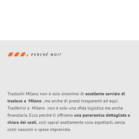
PERCHÉ NOI?
Traslochi Milano non è solo sinonimo di
eccellente
servizio di
trasloco
a
Milano
, ma anche di prezzi trasparenti ed equi.
Trasferirsi a
Milano
non è solo una sfida logistica ma anche
finanziaria. Ecco perché ti offriamo
una panoramica dettagliata e
chiara dei costi,
così saprai esattamente cosa aspettarti, senza
costi nascosti o spese impreviste.