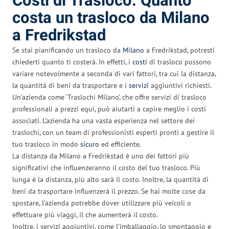
Costi di Trasloco: Quanto
costa un trasloco da Milano
a Fredrikstad
Se stai pianificando un trasloco da
Milano
a Fredrikstad, potresti
chiederti quanto ti costerà. In effetti, i
costi
di trasloco possono
variare notevolmente a seconda di vari fattori, tra cui la distanza,
la quantità di beni da trasportare e i
servizi
aggiuntivi richiesti.
Un’azienda come ‘Traslochi Milano’, che offre servizi di trasloco
professionali a prezzi equi, può aiutarti a capire meglio i costi
associati. L’azienda ha una vasta esperienza nel settore dei
traslochi, con un team di professionisti esperti pronti a gestire il
tuo trasloco in modo
sicuro
ed efficiente.
La distanza da Milano a Fredrikstad è uno dei fattori più
significativi che influenzeranno il costo del tuo trasloco. Più
lunga è la distanza, più alto sarà il costo. Inoltre, la quantità di
beni da trasportare influenzerà il prezzo. Se hai molte cose da
spostare, l’azienda potrebbe dover utilizzare più veicoli o
effettuare più viaggi, il che aumenterà il costo.
Inoltre, i servizi aggiuntivi, come l’imballaggio, lo smontaggio e