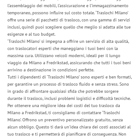
l’assemblaggio dei mobili, l’assicurazione e l’immagazzinamento
temporaneo, possono influire sul costo totale. ‘Traslochi Milano’
offre una serie di pacchetti di trasloco, con una gamma di servizi
inclusi, quindi puoi scegliere quello che meglio si adatta alle tue
esigenze e al tuo budget.
‘Traslochi Milano’ si impegna a offrire un servizio di alta qualità,
con traslocatori esperti che maneggiano i tuoi beni con la
massima cura. Utilizzano veicoli moderni, ideali per il lungo
viaggio da Milano a Fredrikstad, assicurando che tutti i tuoi beni
arrivino a destinazione in condizioni perfette.
Tutti i dipendenti di ‘Traslochi Milano’ sono esperti e ben formati,
per garantire un processo di trasloco fluido e senza stress. Sono
in grado di affrontare qualsiasi sfida che potrebbe sorgere
durante il trasloco, inclusi problemi logistici e difficoltà tecniche.
Per ottenere una migliore idea dei costi del tuo trasloco da
Milano a Fredrikstad, ti consigliamo di contattare ‘Traslochi
Milano’. Offrono un preventivo personalizzato gratuito, senza
alcun obbligo. Questo ti darà un’idea chiara dei costi associati al
tuo trasloco e ti permetterà di pianificare di conseguenza. Non