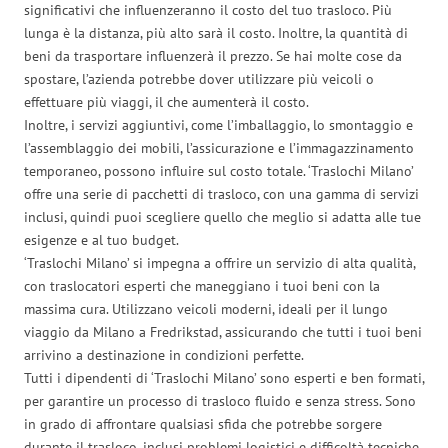
significativi che influenzeranno il costo del tuo trasloco. Più
lunga è la distanza, più alto sarà il costo. Inoltre, la quantità di
beni da trasportare influenzerà il prezzo. Se hai molte cose da
spostare, l’azienda potrebbe dover utilizzare più veicoli o
effettuare più viaggi, il che aumenterà il costo.
Inoltre, i servizi aggiuntivi, come l’imballaggio, lo smontaggio e
l’assemblaggio dei mobili, l’assicurazione e l’immagazzinamento
temporaneo, possono influire sul costo totale. ‘Traslochi Milano’
offre una serie di pacchetti di trasloco, con una gamma di servizi
inclusi, quindi puoi scegliere quello che meglio si adatta alle tue
esigenze e al tuo budget.
‘Traslochi Milano’ si impegna a offrire un servizio di alta qualità,
con traslocatori esperti che maneggiano i tuoi beni con la
massima cura. Utilizzano veicoli moderni, ideali per il lungo
viaggio da Milano a Fredrikstad, assicurando che tutti i tuoi beni
arrivino a destinazione in condizioni perfette.
Tutti i dipendenti di ‘Traslochi Milano’ sono esperti e ben formati,
per garantire un processo di trasloco fluido e senza stress. Sono
in grado di affrontare qualsiasi sfida che potrebbe sorgere
durante il trasloco, inclusi problemi logistici e difficoltà tecniche.