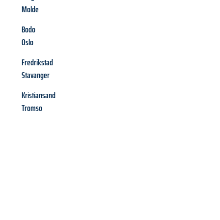
Molde
Bodo
Oslo
Fredrikstad
Stavanger
Kristiansand
Tromso
Richiedi ora la tua
offerta
al
miglior