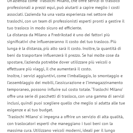
Un’azienda come ‘Traslochi Milano’, che offre servizi di trasloco
professionali a prezzi equi, può aiutarti a capire meglio i costi
associati. L’azienda ha una vasta esperienza nel settore dei
traslochi, con un team di professionisti esperti pronti a gestire il
tuo trasloco in modo sicuro ed efficiente.
La distanza da Milano a Fredrikstad è uno dei fattori più
significativi che influenzeranno il costo del tuo trasloco. Più
lunga è la distanza, più alto sarà il costo. Inoltre, la quantità di
beni da trasportare influenzerà il prezzo. Se hai molte cose da
spostare, l’azienda potrebbe dover utilizzare più veicoli o
effettuare più viaggi, il che aumenterà il costo.
Inoltre, i servizi aggiuntivi, come l’imballaggio, lo smontaggio e
l’assemblaggio dei mobili, l’assicurazione e l’immagazzinamento
temporaneo, possono influire sul costo totale. ‘Traslochi Milano’
offre una serie di pacchetti di trasloco, con una gamma di servizi
inclusi, quindi puoi scegliere quello che meglio si adatta alle tue
esigenze e al tuo budget.
‘Traslochi Milano’ si impegna a offrire un servizio di alta qualità,
con traslocatori esperti che maneggiano i tuoi beni con la
massima cura. Utilizzano veicoli moderni, ideali per il lungo