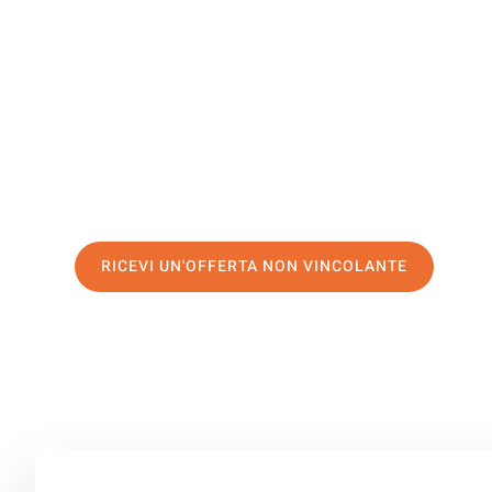
Lillehamm
Il tuo trasloco Milano Lillehammer può essere così facil
servizio di prima classe
e assicurati i
migliori prezzi in 
Richiedo ora la tua offerta personalizzata e fai il prim
trasloco senza stress a Lillehammer
RICEVI UN'OFFERTA NON VINCOLANTE
100% non vincolante – Risposta garantita entro 15 minuti.