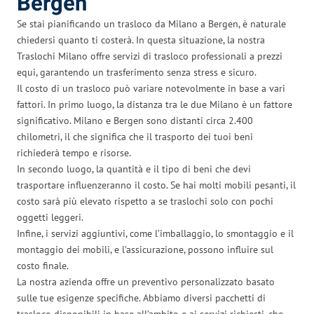
Bergen
Se stai pianificando un trasloco da Milano a Bergen, è naturale
chiedersi quanto ti costerà. In questa situazione, la nostra
Traslochi Milano offre servizi di trasloco professionali a prezzi
equi, garantendo un trasferimento senza stress e sicuro.
Il costo di un trasloco può variare notevolmente in base a vari
fattori. In primo luogo, la distanza tra le due Milano è un fattore
significativo. Milano e Bergen sono distanti circa 2.400
chilometri, il che significa che il trasporto dei tuoi beni
richiederà tempo e risorse.
In secondo luogo, la quantità e il tipo di beni che devi
trasportare influenzeranno il costo. Se hai molti mobili pesanti, il
costo sarà più elevato rispetto a se traslochi solo con pochi
oggetti leggeri.
Infine, i servizi aggiuntivi, come l’imballaggio, lo smontaggio e il
montaggio dei mobili, e l’assicurazione, possono influire sul
costo finale.
La nostra azienda offre un preventivo personalizzato basato
sulle tue esigenze specifiche. Abbiamo diversi pacchetti di
trasloco disponibili in base all’ambito e ai servizi richiesti, che