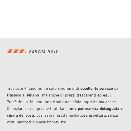
PERCHÉ NOI?
Traslochi Milano non è solo sinonimo di
eccellente
servizio di
trasloco
a
Milano
, ma anche di prezzi trasparenti ed equi.
Trasferirsi a
Milano
non è solo una sfida logistica ma anche
finanziaria. Ecco perché ti offriamo
una panoramica dettagliata e
chiara dei costi,
così saprai esattamente cosa aspettarti, senza
costi nascosti o spese impreviste.