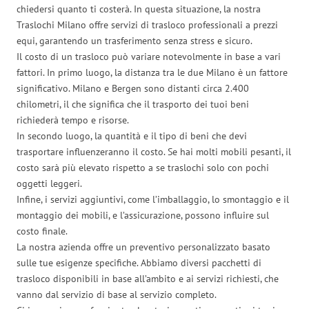
chiedersi quanto ti costerà. In questa situazione, la nostra
Traslochi Milano offre servizi di trasloco professionali a prezzi
equi, garantendo un trasferimento senza stress e sicuro.
Il costo di un trasloco può variare notevolmente in base a vari
fattori. In primo luogo, la distanza tra le due Milano è un fattore
significativo. Milano e Bergen sono distanti circa 2.400
chilometri, il che significa che il trasporto dei tuoi beni
richiederà tempo e risorse.
In secondo luogo, la quantità e il tipo di beni che devi
trasportare influenzeranno il costo. Se hai molti mobili pesanti, il
costo sarà più elevato rispetto a se traslochi solo con pochi
oggetti leggeri.
Infine, i servizi aggiuntivi, come l’imballaggio, lo smontaggio e il
montaggio dei mobili, e l’assicurazione, possono influire sul
costo finale.
La nostra azienda offre un preventivo personalizzato basato
sulle tue esigenze specifiche. Abbiamo diversi pacchetti di
trasloco disponibili in base all’ambito e ai servizi richiesti, che
vanno dal servizio di base al servizio completo.