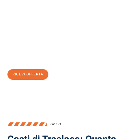
Scopri con Traslochi Milano quanto può essere
facile e senza
stress il tuo trasloco a Milano
. Il nostro team di esperti è pronto
ad assicurarti una transizione senza intoppi nella tua nuova
casa.
Ottieni subito
un'offerta non vincolante
e
risparmia € 100:
RICEVI OFFERTA
0299948957
INFO