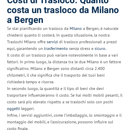
Costi di Trasloco: Quanto
costa un trasloco da Milano
a Bergen
Se stai pianificando un trasloco da
Milano
a Bergen, è naturale
chiedersi quanto ti costerà. In questa situazione, la nostra
Traslochi Milano offre
servizi
di trasloco professionali a prezzi
equi, garantendo un
trasferimento
senza stress e
sicuro
.
Il costo di un trasloco può variare notevolmente in base a vari
fattori. In primo luogo, la distanza tra le due Milano è un fattore
significativo. Milano e Bergen sono distanti circa 2.400
chilometri, il che significa che il trasporto dei tuoi beni
richiederà tempo e risorse.
In secondo luogo, la quantità e il tipo di beni che devi
trasportare influenzeranno il costo. Se hai molti mobili pesanti, il
costo sarà più elevato rispetto a se traslochi solo con pochi
oggetti
leggeri.
Infine, i servizi aggiuntivi, come l’imballaggio, lo smontaggio e il
montaggio dei mobili, e l’assicurazione, possono influire sul
costo finale.