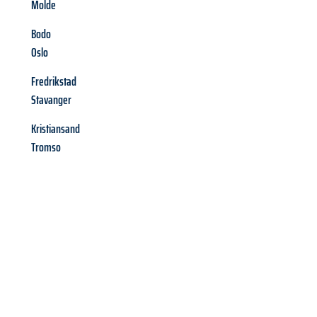
Molde
Bodo
Oslo
Fredrikstad
Stavanger
Kristiansand
Tromso
Richiedi ora la tua
offerta
al
miglior
prezzo !