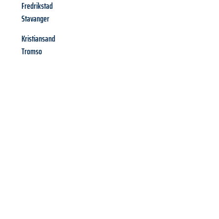
Fredrikstad
Stavanger
Kristiansand
Tromso
Richiedi ora la tua
offerta
al
miglior
prezzo !
Inviateci adesso la vostra richiesta non vincolante e
assicuratevi la vostra
offerta di trasloco per le vostre esigenze
a Milano
al miglior prezzo! Approfitta dell’occasione per
un
trasloco senza stress
e con il massimo comfort: