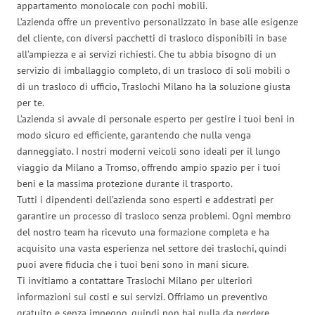
appartamento monolocale con pochi mobili.
L’azienda offre un preventivo personalizzato in base alle esigenze
del cliente, con diversi pacchetti di trasloco disponibili in base
all’ampiezza e ai servizi richiesti. Che tu abbia bisogno di un
servizio di imballaggio completo, di un trasloco di soli mobili o
di un trasloco di ufficio, Traslochi Milano ha la soluzione giusta
per te.
L’azienda si avvale di personale esperto per gestire i tuoi beni in
modo sicuro ed efficiente, garantendo che nulla venga
danneggiato. I nostri moderni veicoli sono ideali per il lungo
viaggio da Milano a Tromso, offrendo ampio spazio per i tuoi
beni e la massima protezione durante il trasporto.
Tutti i dipendenti dell’azienda sono esperti e addestrati per
garantire un processo di trasloco senza problemi. Ogni membro
del nostro team ha ricevuto una formazione completa e ha
acquisito una vasta esperienza nel settore dei traslochi, quindi
puoi avere fiducia che i tuoi beni sono in mani sicure.
Ti invitiamo a contattare Traslochi Milano per ulteriori
informazioni sui costi e sui servizi. Offriamo un preventivo
gratuito e senza impegno, quindi non hai nulla da perdere.