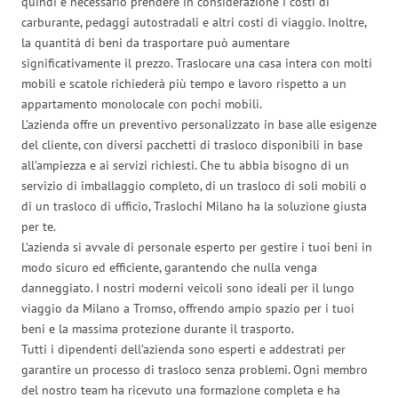
quindi è necessario prendere in considerazione i costi di
carburante, pedaggi autostradali e altri costi di viaggio. Inoltre,
la quantità di beni da trasportare può aumentare
significativamente il prezzo. Traslocare una casa intera con molti
mobili e scatole richiederà più tempo e lavoro rispetto a un
appartamento monolocale con pochi mobili.
L’azienda offre un preventivo personalizzato in base alle esigenze
del cliente, con diversi pacchetti di trasloco disponibili in base
all’ampiezza e ai servizi richiesti. Che tu abbia bisogno di un
servizio di imballaggio completo, di un trasloco di soli mobili o
di un trasloco di ufficio, Traslochi Milano ha la soluzione giusta
per te.
L’azienda si avvale di personale esperto per gestire i tuoi beni in
modo sicuro ed efficiente, garantendo che nulla venga
danneggiato. I nostri moderni veicoli sono ideali per il lungo
viaggio da Milano a Tromso, offrendo ampio spazio per i tuoi
beni e la massima protezione durante il trasporto.
Tutti i dipendenti dell’azienda sono esperti e addestrati per
garantire un processo di trasloco senza problemi. Ogni membro
del nostro team ha ricevuto una formazione completa e ha