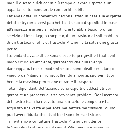
mobili e scatole richiederà più tempo e lavoro rispetto a un
appartamento monolocale con pochi mobili.
L’azienda offre un preventivo personalizzato in base alle esigenze
del cliente, con diversi pacchetti di trasloco disponibili in base
all’ampiezza e ai servizi richiesti. Che tu abbia bisogno di un
servizio di imballaggio completo, di un trasloco di soli mobili o
di un trasloco di ufficio, Traslochi Milano ha la soluzione giusta
per te.
L’azienda si avvale di personale esperto per gestire i tuoi beni in
modo sicuro ed efficiente, garantendo che nulla venga
danneggiato. I nostri moderni veicoli sono ideali per il lungo
viaggio da Milano a Tromso, offrendo ampio spazio per i tuoi
beni e la massima protezione durante il trasporto.
Tutti i dipendenti dell’azienda sono esperti e addestrati per
garantire un processo di trasloco senza problemi. Ogni membro
del nostro team ha ricevuto una formazione completa e ha
acquisito una vasta esperienza nel settore dei traslochi, quindi
puoi avere fiducia che i tuoi beni sono in mani sicure.
Ti invitiamo a contattare Traslochi Milano per ulteriori
informazioni sui costi e sui servizi. Offriamo un preventivo