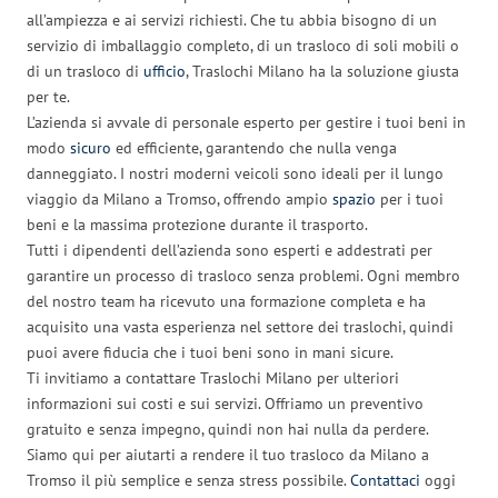
all’ampiezza e ai servizi richiesti. Che tu abbia bisogno di un
servizio di imballaggio completo, di un trasloco di soli mobili o
di un trasloco di
ufficio
, Traslochi Milano ha la soluzione giusta
per te.
L’azienda si avvale di personale esperto per gestire i tuoi beni in
modo
sicuro
ed efficiente, garantendo che nulla venga
danneggiato. I nostri moderni veicoli sono ideali per il lungo
viaggio da Milano a Tromso, offrendo ampio
spazio
per i tuoi
beni e la massima protezione durante il trasporto.
Tutti i dipendenti dell’azienda sono esperti e addestrati per
garantire un processo di trasloco senza problemi. Ogni membro
del nostro team ha ricevuto una formazione completa e ha
acquisito una vasta esperienza nel settore dei traslochi, quindi
puoi avere fiducia che i tuoi beni sono in mani sicure.
Ti invitiamo a contattare Traslochi Milano per ulteriori
informazioni sui costi e sui servizi. Offriamo un preventivo
gratuito e senza impegno, quindi non hai nulla da perdere.
Siamo qui per aiutarti a rendere il tuo trasloco da Milano a
Tromso il più semplice e senza stress possibile.
Contattaci
oggi