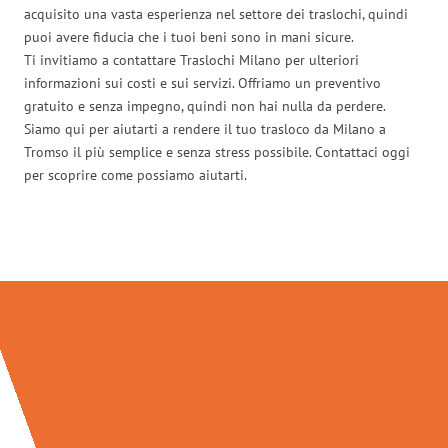
acquisito una vasta esperienza nel settore dei traslochi, quindi
puoi avere fiducia che i tuoi beni sono in mani sicure.
Ti invitiamo a contattare Traslochi Milano per ulteriori
informazioni sui costi e sui servizi. Offriamo un preventivo
gratuito e senza impegno, quindi non hai nulla da perdere.
Siamo qui per aiutarti a rendere il tuo trasloco da Milano a
Tromso il più semplice e senza stress possibile. Contattaci oggi
per scoprire come possiamo aiutarti.
Traslochi Milano in numeri: