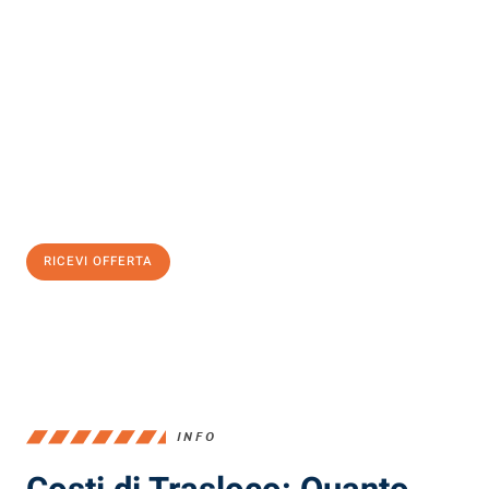
Scopri con Traslochi Milano quanto può essere
facile e senza
stress il tuo trasloco a Milano
. Il nostro team di esperti è pronto
ad assicurarti una transizione senza intoppi nella tua nuova
casa.
Ottieni subito
un'offerta non vincolante
e
risparmia € 100:
RICEVI OFFERTA
0299948957
INFO