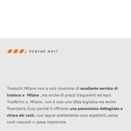
PERCHÉ NOI?
Traslochi Milano non è solo sinonimo di
eccellente
servizio di
trasloco
a
Milano
, ma anche di prezzi trasparenti ed equi.
Trasferirsi a
Milano
non è solo una sfida logistica ma anche
finanziaria. Ecco perché ti offriamo
una panoramica dettagliata e
chiara dei costi,
così saprai esattamente cosa aspettarti, senza
costi nascosti o spese impreviste.