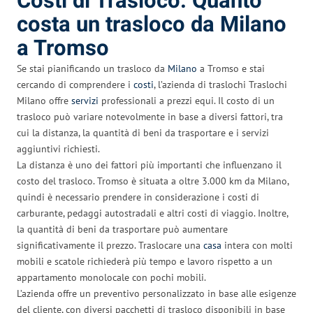
Costi di Trasloco: Quanto
costa un trasloco da Milano
a Tromso
Se stai pianificando un trasloco da
Milano
a Tromso e stai
cercando di comprendere i
costi
, l’azienda di traslochi Traslochi
Milano offre
servizi
professionali a prezzi equi. Il costo di un
trasloco può variare notevolmente in base a diversi fattori, tra
cui la distanza, la quantità di beni da trasportare e i servizi
aggiuntivi richiesti.
La distanza è uno dei fattori più importanti che influenzano il
costo del trasloco. Tromso è situata a oltre 3.000 km da Milano,
quindi è necessario prendere in considerazione i costi di
carburante, pedaggi autostradali e altri costi di viaggio. Inoltre,
la quantità di beni da trasportare può aumentare
significativamente il prezzo. Traslocare una
casa
intera con molti
mobili e scatole richiederà più tempo e lavoro rispetto a un
appartamento monolocale con pochi mobili.
L’azienda offre un preventivo personalizzato in base alle esigenze
del cliente, con diversi pacchetti di trasloco disponibili in base