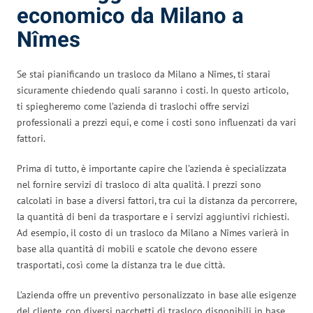
economico da Milano a
Nîmes
Se stai pianificando un trasloco da Milano a Nîmes, ti starai
sicuramente chiedendo quali saranno i costi. In questo articolo,
ti spiegheremo come l’azienda di traslochi offre servizi
professionali a prezzi equi, e come i costi sono influenzati da vari
fattori.
Prima di tutto, è importante capire che l’azienda è specializzata
nel fornire servizi di trasloco di alta qualità. I prezzi sono
calcolati in base a diversi fattori, tra cui la distanza da percorrere,
la quantità di beni da trasportare e i servizi aggiuntivi richiesti.
Ad esempio, il costo di un trasloco da Milano a Nîmes varierà in
base alla quantità di mobili e scatole che devono essere
trasportati, così come la distanza tra le due città.
L’azienda offre un preventivo personalizzato in base alle esigenze
del cliente, con diversi pacchetti di trasloco disponibili in base