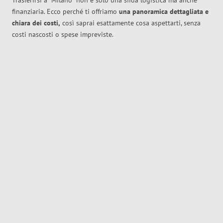
Trasferirsi a
Milano
non è solo una sfida logistica ma anche
finanziaria. Ecco perché ti offriamo
una panoramica dettagliata e
chiara dei costi,
così saprai esattamente cosa aspettarti, senza
costi nascosti o spese impreviste.