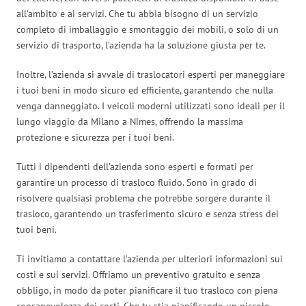
all’ambito e ai servizi. Che tu abbia bisogno di un servizio
completo di imballaggio e smontaggio dei mobili, o solo di un
servizio di trasporto, l’azienda ha la soluzione giusta per te.
Inoltre, l’azienda si avvale di traslocatori esperti per maneggiare
i tuoi beni in modo sicuro ed efficiente, garantendo che nulla
venga danneggiato. I veicoli moderni utilizzati sono ideali per il
lungo viaggio da Milano a Nîmes, offrendo la massima
protezione e sicurezza per i tuoi beni.
Tutti i dipendenti dell’azienda sono esperti e formati per
garantire un processo di trasloco fluido. Sono in grado di
risolvere qualsiasi problema che potrebbe sorgere durante il
trasloco, garantendo un trasferimento sicuro e senza stress dei
tuoi beni.
Ti invitiamo a contattare l’azienda per ulteriori informazioni sui
costi e sui servizi. Offriamo un preventivo gratuito e senza
obbligo, in modo da poter pianificare il tuo trasloco con piena
consapevolezza dei costi. Che tu stia pianificando un piccolo