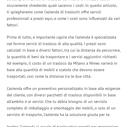
sicuramente chiedendo quali saranno i costi. In questo articolo,
ti spiegheremo come l’azienda di traslochi offre servizi
professionali a prezzi equi, e come i costi sono influenzati da vari
fattori.
Prima di tutto, è importante capire che l’azienda è specializzata
nel fornire servizi di trasloco di alta qualità. I prezzi sono
calcolati in base a diversi fattori, tra cui la distanza da percorrere,
la quantità di beni da trasportare e i servizi aggiuntivi richiesti.
Ad esempio, il costo di un trasloco da Milano a Nîmes varierà in
base alla quantità di mobili e scatole che devono essere
trasportati, così come la distanza tra le due città.
L’azienda offre un preventivo personalizzato in base alle esigenze
del cliente, con diversi pacchetti di trasloco disponibili in base
all’ambito e ai servizi. Che tu abbia bisogno di un servizio
completo di imballaggio e smontaggio dei mobili, o solo di un
servizio di trasporto, l’azienda ha la soluzione giusta per te.
Inoltre, l’azienda si avvale di traslocatori esperti per maneggiare