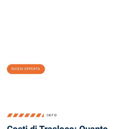
Scopri con Traslochi Milano quanto può essere
facile e senza
stress il tuo trasloco a Milano
. Il nostro team di esperti è pronto
ad assicurarti una transizione senza intoppi nella tua nuova
casa.
Ottieni subito
un'offerta non vincolante
e
risparmia € 100:
RICEVI OFFERTA
0299948957
INFO