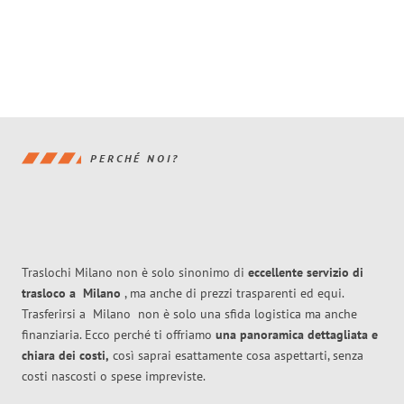
PERCHÉ NOI?
Traslochi Milano non è solo sinonimo di
eccellente
servizio di
trasloco
a
Milano
, ma anche di prezzi trasparenti ed equi.
Trasferirsi a
Milano
non è solo una sfida logistica ma anche
finanziaria. Ecco perché ti offriamo
una panoramica dettagliata e
chiara dei costi,
così saprai esattamente cosa aspettarti, senza
costi nascosti o spese impreviste.