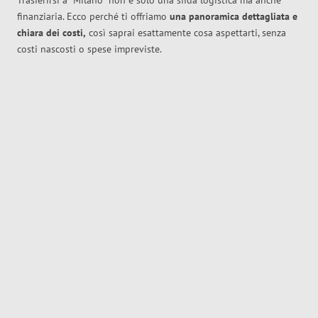
Trasferirsi a
Milano
non è solo una sfida logistica ma anche
finanziaria. Ecco perché ti offriamo
una panoramica dettagliata e
chiara dei costi,
così saprai esattamente cosa aspettarti, senza
costi nascosti o spese impreviste.