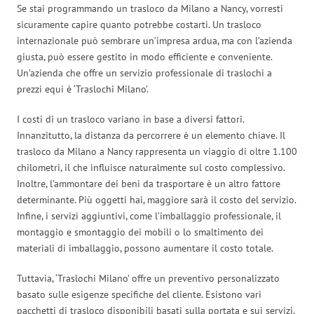
Se stai programmando un trasloco da Milano a Nancy, vorresti
sicuramente capire quanto potrebbe costarti. Un trasloco
internazionale può sembrare un’impresa ardua, ma con l’azienda
giusta, può essere gestito in modo efficiente e conveniente.
Un’azienda che offre un servizio professionale di traslochi a
prezzi equi è ‘Traslochi Milano’.
I costi di un trasloco variano in base a diversi fattori.
Innanzitutto, la distanza da percorrere è un elemento chiave. Il
trasloco da Milano a Nancy rappresenta un viaggio di oltre 1.100
chilometri, il che influisce naturalmente sul costo complessivo.
Inoltre, l’ammontare dei beni da trasportare è un altro fattore
determinante. Più oggetti hai, maggiore sarà il costo del servizio.
Infine, i servizi aggiuntivi, come l’imballaggio professionale, il
montaggio e smontaggio dei mobili o lo smaltimento dei
materiali di imballaggio, possono aumentare il costo totale.
Tuttavia, ‘Traslochi Milano’ offre un preventivo personalizzato
basato sulle esigenze specifiche del cliente. Esistono vari
pacchetti di trasloco disponibili basati sulla portata e sui servizi.