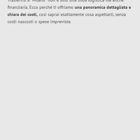
Trasferirsi a
Milano
non è solo una sfida logistica ma anche
finanziaria. Ecco perché ti offriamo
una panoramica dettagliata e
chiara dei costi,
così saprai esattamente cosa aspettarti, senza
costi nascosti o spese impreviste.