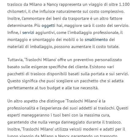
trasloco da Milano a Nancy rappresenta un viaggio di oltre 1.100
chilometri, il che influisce naturalmente sul costo complessivo.
Inoltre, l’ammontare dei beni da trasportare è un altro fattore
determinante. Più
oggetti
hai, maggiore sarà il costo del servizio.
Infine, i
servizi
aggiuntivi, come l’imballaggio professionale, il
montaggio e smontaggio dei mobili o lo
smaltimento
dei
materiali di imballaggio, possono aumentare il costo totale.
Tuttavia, ‘Traslochi Milano’ offre un preventivo personalizzato
basato sulle esigenze specifiche del cliente. Esistono vari
pacchetti di trasloco disponibili basati sulla portata e sui servizi.
Questo significa che puoi scegliere un pacchetto che si adatta
perfettamente al tuo budget e alle tue necessità.
Un altro aspetto che distingue ‘Traslochi Milano’ è la
professionalità e l’esperienza dei suoi addetti ai traslochi. Questi
esperti maneggeranno i tuoi beni con la massima cura,
garantendo che nulla venga danneggiato durante il trasloco.
Inoltre, ‘Traslochi Milano’ utilizza veicoli moderni e adatti per il
lungo viaggio da Milano a Nancy, garantendo un trasporto