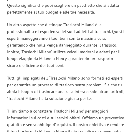
Questo significa che puoi scegliere un pacchetto che si adatta
perfettamente al tuo budget e alle tue necessità.
Un altro aspetto che distingue ‘Traslochi Milano’ è la
professionalità e l’esperienza dei suoi addetti ai traslochi. Questi
esperti maneggeranno i tuoi beni con la massima cura,
garantendo che nulla venga danneggiato durante il trasloco.
Inoltre, ‘Traslochi Milano’ utilizza veicoli moderni e adatti per il
lungo viaggio da Milano a Nancy, garantendo un trasporto
sicuro e efficiente dei tuoi beni.
Tutti gli impiegati dell’ ‘Traslochi Milano’ sono formati ed esperti
per garantire un processo di trasloco senza problemi. Sia che tu
abbia bisogno di traslocare una casa intera o solo alcuni articoli,
‘Traslochi Milano’ ha la soluzione giusta per te.
Ti invitiamo a contattare ‘Traslochi Milano’ per maggiori
informazioni sui costi e sui servizi offerti. Offriamo un preventivo
gratuito e senza obbligo d’acquisto. Il nostro obiettivo è rendere
il tuo trasloco da Milano a Nancy il più semplice e conveniente