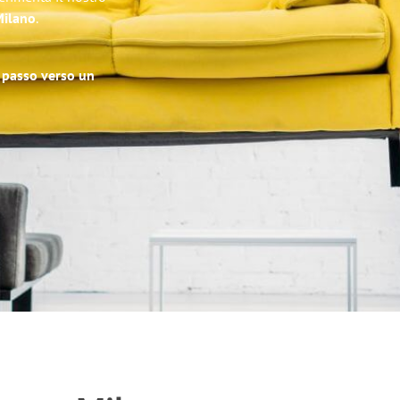
Milano
.
o passo verso un