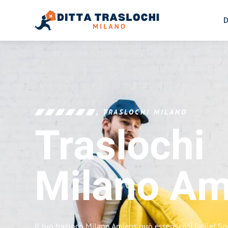
D
TRASLOCHI MILANO
Traslochi
Milano
Am
Il tuo trasloco Milano Amiens può essere così facile! Sp