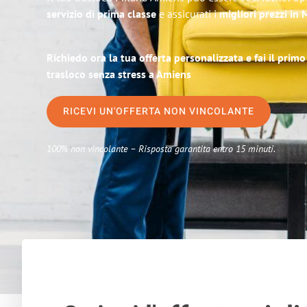
servizio di prima classe
e assicurati i
migliori prezzi in 
Richiedo ora la tua offerta personalizzata e fai il prim
trasloco senza stress a Amiens
RICEVI UN'OFFERTA NON VINCOLANTE
100% non vincolante – Risposta garantita entro 15 minuti.