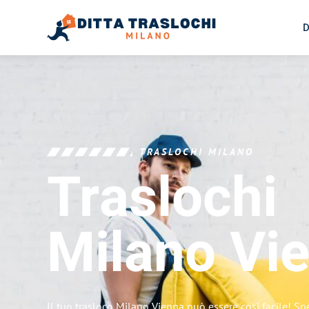
D
TRASLOCHI MILANO
Traslochi
Milano
Vi
Il tuo trasloco Milano Vienna può essere così facile! Sp