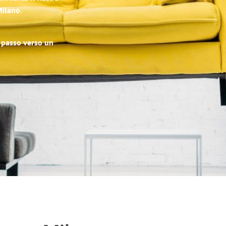
Milano
.
o passo verso un