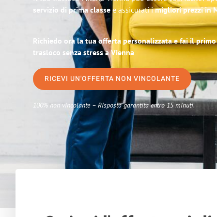
servizio di prima classe
e assicurati i
migliori prezzi in 
Richiedo ora la tua offerta personalizzata e fai il prim
trasloco senza stress a Vienna
RICEVI UN'OFFERTA NON VINCOLANTE
100% non vincolante – Risposta garantita entro 15 minuti.