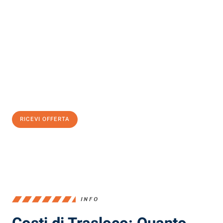
Scopri con Traslochi Milano quanto può essere
facile e senza
stress il tuo trasloco a Milano
. Il nostro team di esperti è pronto
ad assicurarti una transizione senza intoppi nella tua nuova
casa.
Ottieni subito
un'offerta non vincolante
e
risparmia € 100:
RICEVI OFFERTA
0299948957
INFO