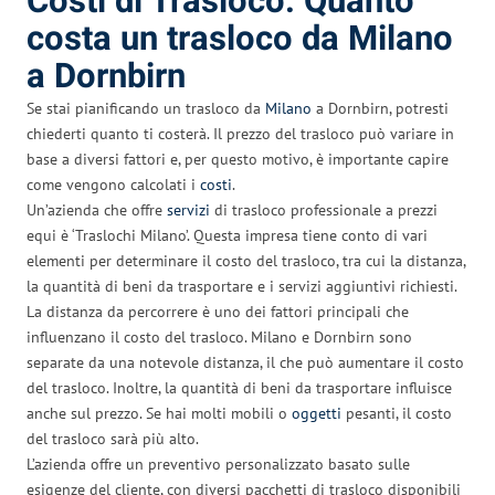
Costi di Trasloco: Quanto
costa un trasloco da Milano
a Dornbirn
Se stai pianificando un trasloco da
Milano
a Dornbirn, potresti
chiederti quanto ti costerà. Il prezzo del trasloco può variare in
base a diversi fattori e, per questo motivo, è importante capire
come vengono calcolati i
costi
.
Un’azienda che offre
servizi
di trasloco professionale a prezzi
equi è ‘Traslochi Milano’. Questa impresa tiene conto di vari
elementi per determinare il costo del trasloco, tra cui la distanza,
la quantità di beni da trasportare e i servizi aggiuntivi richiesti.
La distanza da percorrere è uno dei fattori principali che
influenzano il costo del trasloco. Milano e Dornbirn sono
separate da una notevole distanza, il che può aumentare il costo
del trasloco. Inoltre, la quantità di beni da trasportare influisce
anche sul prezzo. Se hai molti mobili o
oggetti
pesanti, il costo
del trasloco sarà più alto.
L’azienda offre un preventivo personalizzato basato sulle
esigenze del cliente, con diversi pacchetti di trasloco disponibili