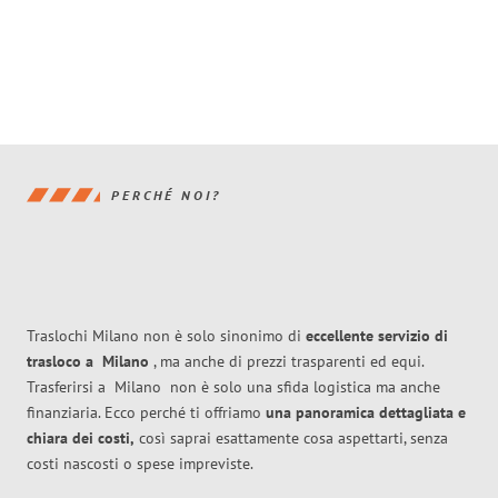
PERCHÉ NOI?
Traslochi Milano non è solo sinonimo di
eccellente
servizio di
trasloco
a
Milano
, ma anche di prezzi trasparenti ed equi.
Trasferirsi a
Milano
non è solo una sfida logistica ma anche
finanziaria. Ecco perché ti offriamo
una panoramica dettagliata e
chiara dei costi,
così saprai esattamente cosa aspettarti, senza
costi nascosti o spese impreviste.