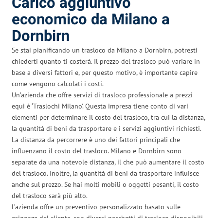
Carico aggiuntivo
economico da Milano a
Dornbirn
Se stai pianificando un trasloco da Milano a Dornbirn, potresti
chiederti quanto ti costerà. Il prezzo del trasloco può variare in
base a diversi fattori e, per questo motivo, è importante capire
come vengono calcolati i costi.
Un’azienda che offre servizi di trasloco professionale a prezzi
equi è ‘Traslochi Milano’. Questa impresa tiene conto di vari
elementi per determinare il costo del trasloco, tra cui la distanza,
la quantità di beni da trasportare e i servizi aggiuntivi richiesti.
La distanza da percorrere è uno dei fattori principali che
influenzano il costo del trasloco. Milano e Dornbirn sono
separate da una notevole distanza, il che può aumentare il costo
del trasloco. Inoltre, la quantità di beni da trasportare influisce
anche sul prezzo. Se hai molti mobili o oggetti pesanti, il costo
del trasloco sarà più alto.
L’azienda offre un preventivo personalizzato basato sulle
esigenze del cliente, con diversi pacchetti di trasloco disponibili