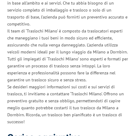
in base all’ambito e ai servizi. Che tu abbia bisogno di un
servizio completo di imballaggio e trasloco o solo di un
trasporto di base, l’azienda può fornirti un preventivo accurato e
competitivo.
Il team di ‘Traslochi Milano’ è composto da traslocatori esperti
che maneggiano i tuoi beni in modo sicuro ed efficiente,
assicurando che nulla venga danneggiato. L’azienda utilizza
veicoli moderni ideali per il lungo viaggio da Milano a Dornbirn.
Tutti gli impiegati di ‘Traslochi Milano’ sono esperti e formati per
garantire un processo di trasloco senza intoppi. La loro
esperienza e professionalità possono fare la differenza nel
garantire un trasloco sicuro e senza stress.
Se desideri maggiori informazioni sui costi e sui servizi di
trasloco, ti invitiamo a contattare ‘Traslochi Milano’. Offrono un
preventivo gratuito e senza obbligo, permettendoti di capire
meglio quanto potrebbe costarti il tuo trasloco da Milano a
Dornbirn. Ricorda, un trasloco ben pianificato è un trasloco di
successo!