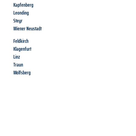
Kapfenberg
Leonding
Steyr
Wiener Neustadt
Feldkirch
Klagenfurt
Linz
Traun
Wolfsberg
Richiedi ora la tua
offerta
al
miglior