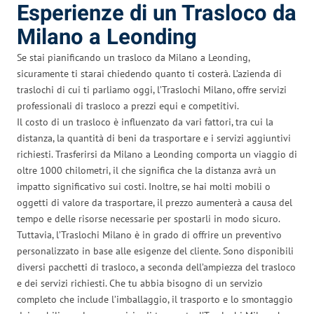
Esperienze di un Trasloco da
Milano a Leonding
Se stai pianificando un trasloco da Milano a Leonding,
sicuramente ti starai chiedendo quanto ti costerà. L’azienda di
traslochi di cui ti parliamo oggi, l’Traslochi Milano, offre servizi
professionali di trasloco a prezzi equi e competitivi.
Il costo di un trasloco è influenzato da vari fattori, tra cui la
distanza, la quantità di beni da trasportare e i servizi aggiuntivi
richiesti. Trasferirsi da Milano a Leonding comporta un viaggio di
oltre 1000 chilometri, il che significa che la distanza avrà un
impatto significativo sui costi. Inoltre, se hai molti mobili o
oggetti di valore da trasportare, il prezzo aumenterà a causa del
tempo e delle risorse necessarie per spostarli in modo sicuro.
Tuttavia, l’Traslochi Milano è in grado di offrire un preventivo
personalizzato in base alle esigenze del cliente. Sono disponibili
diversi pacchetti di trasloco, a seconda dell’ampiezza del trasloco
e dei servizi richiesti. Che tu abbia bisogno di un servizio
completo che include l’imballaggio, il trasporto e lo smontaggio