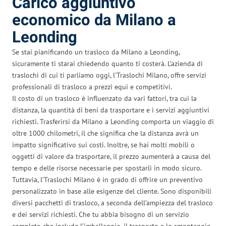
Carico aggiuntivo
economico da Milano a
Leonding
Se stai pianificando un trasloco da Milano a Leonding,
sicuramente ti starai chiedendo quanto ti costerà. L’azienda di
traslochi di cui ti parliamo oggi, l’Traslochi Milano, offre servizi
professionali di trasloco a prezzi equi e competitivi.
Il costo di un trasloco è influenzato da vari fattori, tra cui la
distanza, la quantità di beni da trasportare e i servizi aggiuntivi
richiesti. Trasferirsi da Milano a Leonding comporta un viaggio di
oltre 1000 chilometri, il che significa che la distanza avrà un
impatto significativo sui costi. Inoltre, se hai molti mobili o
oggetti di valore da trasportare, il prezzo aumenterà a causa del
tempo e delle risorse necessarie per spostarli in modo sicuro.
Tuttavia, l’Traslochi Milano è in grado di offrire un preventivo
personalizzato in base alle esigenze del cliente. Sono disponibili
diversi pacchetti di trasloco, a seconda dell’ampiezza del trasloco
e dei servizi richiesti. Che tu abbia bisogno di un servizio
completo che include l’imballaggio, il trasporto e lo smontaggio