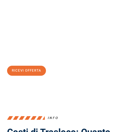
Scopri con Traslochi Milano quanto può essere
facile e senza
stress il tuo trasloco a Milano
. Il nostro team di esperti è pronto
ad assicurarti una transizione senza intoppi nella tua nuova
casa.
Ottieni subito
un'offerta non vincolante
e
risparmia € 100:
RICEVI OFFERTA
0299948957
INFO