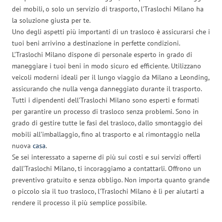
dei mobili, o solo un servizio di trasporto, l’Traslochi Milano ha
la soluzione giusta per te.
Uno degli aspetti più importanti di un trasloco è assicurarsi che i
tuoi beni arrivino a destinazione in perfette condizioni.
L’Traslochi Milano dispone di personale esperto in grado di
maneggiare i tuoi beni in modo sicuro ed efficiente. Utilizzano
veicoli moderni ideali per il lungo viaggio da Milano a Leonding,
assicurando che nulla venga danneggiato durante il trasporto.
Tutti i dipendenti dell’Traslochi Milano sono esperti e formati
per garantire un processo di trasloco senza problemi. Sono in
grado di gestire tutte le fasi del trasloco, dallo smontaggio dei
mobili all’imballaggio, fino al trasporto e al rimontaggio nella
nuova
casa
.
Se sei interessato a saperne di più sui costi e sui servizi offerti
dall’Traslochi Milano, ti incoraggiamo a contattarli. Offrono un
preventivo gratuito e senza obbligo. Non importa quanto grande
o piccolo sia il tuo trasloco, l’Traslochi Milano è lì per aiutarti a
rendere il processo il più semplice possibile.