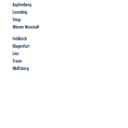
Kapfenberg
Leonding
Steyr
Wiener Neustadt
Feldkirch
Klagenfurt
Linz
Traun
Wolfsberg
Richiedi ora la tua
offerta
al
miglior