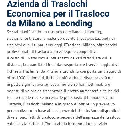
Azienda di Traslochi
Economica per il Trasloco
da Milano a Leonding
Se stai pianificando un trasloco da Milano a Leonding,
sicuramente ti starai chiedendo quanto ti costerà. L’azienda di
traslochi di cui ti parliamo oggi, l’Traslochi Milano, offre servizi
professionali di trasloco a prezzi equi e competitivi.
Il costo di un trasloco è influenzato da vari fattori, tra cui la
distanza, la quantità di beni da trasportare e i servizi aggiuntivi
richiesti. Trasferirsi da Milano a Leonding comporta un viaggio di
oltre 1000 chilometri, il che significa che la distanza avrà un
impatto significativo sui costi. Inoltre, se hai molti mobili o
oggetti di valore da trasportare, il prezzo aumenterà a causa del
tempo e delle risorse necessarie per spostarli in modo sicuro.
Tuttavia, l’Traslochi Milano è in grado di offrire un preventivo
personalizzato in base alle esigenze del cliente. Sono disponibili
diversi pacchetti di trasloco, a seconda dell’ampiezza del trasloco
e dei servizi richiesti. Che tu abbia bisogno di un servizio