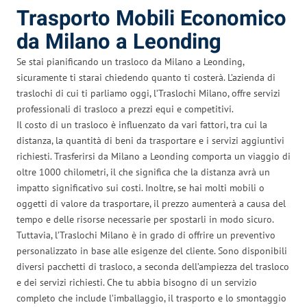
Trasporto Mobili Economico
da Milano a Leonding
Se stai pianificando un trasloco da Milano a Leonding,
sicuramente ti starai chiedendo quanto ti costerà. L’azienda di
traslochi di cui ti parliamo oggi, l’Traslochi Milano, offre servizi
professionali di trasloco a prezzi equi e competitivi.
Il costo di un trasloco è influenzato da vari fattori, tra cui la
distanza, la quantità di beni da trasportare e i servizi aggiuntivi
richiesti. Trasferirsi da Milano a Leonding comporta un viaggio di
oltre 1000 chilometri, il che significa che la distanza avrà un
impatto significativo sui costi. Inoltre, se hai molti mobili o
oggetti di valore da trasportare, il prezzo aumenterà a causa del
tempo e delle risorse necessarie per spostarli in modo sicuro.
Tuttavia, l’Traslochi Milano è in grado di offrire un preventivo
personalizzato in base alle esigenze del cliente. Sono disponibili
diversi pacchetti di trasloco, a seconda dell’ampiezza del trasloco
e dei servizi richiesti. Che tu abbia bisogno di un servizio
completo che include l’imballaggio, il trasporto e lo smontaggio