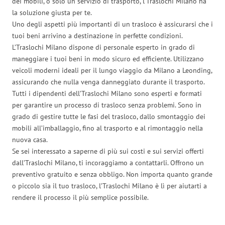
dei mobili, o solo un servizio di trasporto, l’Traslochi Milano ha
la soluzione giusta per te.
Uno degli aspetti più importanti di un trasloco è assicurarsi che i
tuoi beni arrivino a destinazione in perfette condizioni.
L’Traslochi Milano dispone di personale esperto in grado di
maneggiare i tuoi beni in modo sicuro ed efficiente. Utilizzano
veicoli moderni ideali per il lungo viaggio da Milano a Leonding,
assicurando che nulla venga danneggiato durante il trasporto.
Tutti i dipendenti dell’Traslochi Milano sono esperti e formati
per garantire un processo di trasloco senza problemi. Sono in
grado di gestire tutte le fasi del trasloco, dallo smontaggio dei
mobili all’imballaggio, fino al trasporto e al rimontaggio nella
nuova casa.
Se sei interessato a saperne di più sui costi e sui servizi offerti
dall’Traslochi Milano, ti incoraggiamo a contattarli. Offrono un
preventivo gratuito e senza obbligo. Non importa quanto grande
o piccolo sia il tuo trasloco, l’Traslochi Milano è lì per aiutarti a
rendere il processo il più semplice possibile.