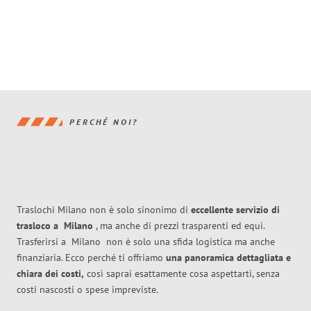
PERCHÉ NOI?
Traslochi Milano non è solo sinonimo di
eccellente
servizio di
trasloco
a
Milano
, ma anche di prezzi trasparenti ed equi.
Trasferirsi a
Milano
non è solo una sfida logistica ma anche
finanziaria. Ecco perché ti offriamo
una panoramica dettagliata e
chiara dei costi,
così saprai esattamente cosa aspettarti, senza
costi nascosti o spese impreviste.