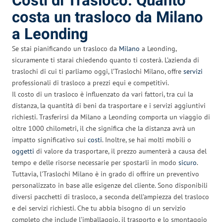
Costi di Trasloco: Quanto
costa un trasloco da Milano
a Leonding
Se stai pianificando un trasloco da
Milano
a Leonding,
sicuramente ti starai chiedendo quanto ti costerà. L’azienda di
traslochi di cui ti parliamo oggi, l’Traslochi Milano, offre
servizi
professionali di trasloco a prezzi equi e competitivi.
Il costo di un trasloco è influenzato da vari fattori, tra cui la
distanza, la quantità di beni da trasportare e i servizi aggiuntivi
richiesti. Trasferirsi da Milano a Leonding comporta un viaggio di
oltre 1000 chilometri, il che significa che la distanza avrà un
impatto significativo sui
costi
. Inoltre, se hai molti mobili o
oggetti
di valore da trasportare, il prezzo aumenterà a causa del
tempo e delle risorse necessarie per spostarli in modo
sicuro
.
Tuttavia, l’Traslochi Milano è in grado di offrire un preventivo
personalizzato in base alle esigenze del cliente. Sono disponibili
diversi pacchetti di trasloco, a seconda dell’ampiezza del trasloco
e dei servizi richiesti. Che tu abbia bisogno di un servizio
completo che include l’imballaggio, il trasporto e lo smontaggio