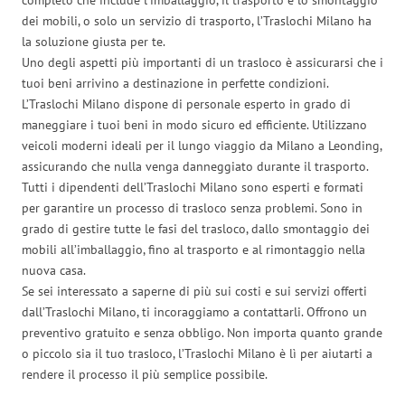
dei mobili, o solo un servizio di trasporto, l’Traslochi Milano ha
la soluzione giusta per te.
Uno degli aspetti più importanti di un trasloco è assicurarsi che i
tuoi beni arrivino a destinazione in perfette condizioni.
L’Traslochi Milano dispone di personale esperto in grado di
maneggiare i tuoi beni in modo sicuro ed efficiente. Utilizzano
veicoli moderni ideali per il lungo viaggio da Milano a Leonding,
assicurando che nulla venga danneggiato durante il trasporto.
Tutti i dipendenti dell’Traslochi Milano sono esperti e formati
per garantire un processo di trasloco senza problemi. Sono in
grado di gestire tutte le fasi del trasloco, dallo smontaggio dei
mobili all’imballaggio, fino al trasporto e al rimontaggio nella
nuova casa.
Se sei interessato a saperne di più sui costi e sui servizi offerti
dall’Traslochi Milano, ti incoraggiamo a contattarli. Offrono un
preventivo gratuito e senza obbligo. Non importa quanto grande
o piccolo sia il tuo trasloco, l’Traslochi Milano è lì per aiutarti a
rendere il processo il più semplice possibile.