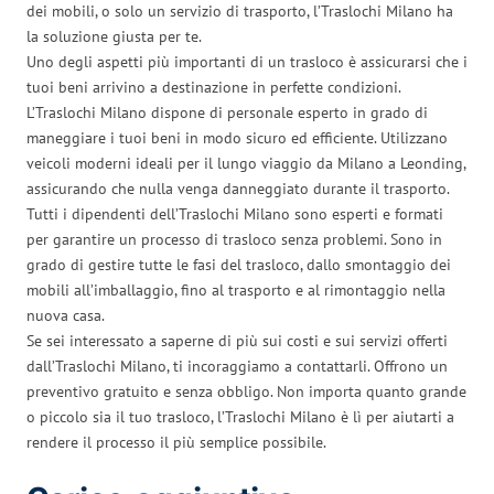
dei mobili, o solo un servizio di trasporto, l’Traslochi Milano ha
la soluzione giusta per te.
Uno degli aspetti più importanti di un trasloco è assicurarsi che i
tuoi beni arrivino a destinazione in perfette condizioni.
L’Traslochi Milano dispone di personale esperto in grado di
maneggiare i tuoi beni in modo sicuro ed efficiente. Utilizzano
veicoli moderni ideali per il lungo viaggio da Milano a Leonding,
assicurando che nulla venga danneggiato durante il trasporto.
Tutti i dipendenti dell’Traslochi Milano sono esperti e formati
per garantire un processo di trasloco senza problemi. Sono in
grado di gestire tutte le fasi del trasloco, dallo smontaggio dei
mobili all’imballaggio, fino al trasporto e al rimontaggio nella
nuova casa.
Se sei interessato a saperne di più sui costi e sui servizi offerti
dall’Traslochi Milano, ti incoraggiamo a contattarli. Offrono un
preventivo gratuito e senza obbligo. Non importa quanto grande
o piccolo sia il tuo trasloco, l’Traslochi Milano è lì per aiutarti a
rendere il processo il più semplice possibile.