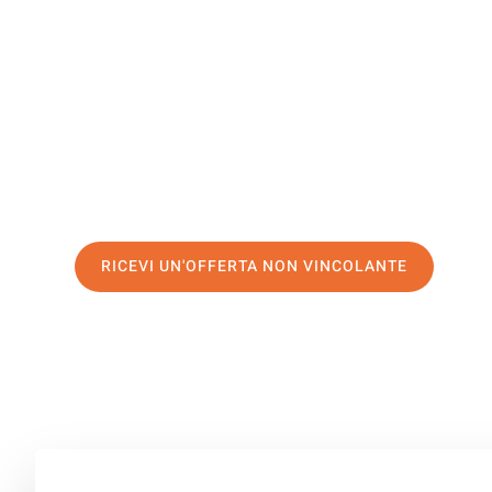
Amstetten
Il tuo trasloco Milano Amstetten può essere così facile!
servizio di prima classe
e assicurati i
migliori prezzi in 
Richiedo ora la tua offerta personalizzata e fai il prim
trasloco senza stress a Amstetten
RICEVI UN'OFFERTA NON VINCOLANTE
100% non vincolante – Risposta garantita entro 15 minuti.