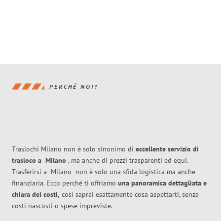
PERCHÉ NOI?
Traslochi Milano non è solo sinonimo di
eccellente
servizio di
trasloco
a
Milano
, ma anche di prezzi trasparenti ed equi.
Trasferirsi a
Milano
non è solo una sfida logistica ma anche
finanziaria. Ecco perché ti offriamo
una panoramica dettagliata e
chiara dei costi,
così saprai esattamente cosa aspettarti, senza
costi nascosti o spese impreviste.