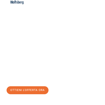
Wolfsberg
Richiedi ora la tua
offerta
al
miglior
prezzo !
Inviateci adesso la vostra richiesta non vincolante e
assicuratevi la vostra
offerta di trasloco per le vostre esigenze
a Milano
al miglior prezzo! Approfitta dell’occasione per
un
trasloco senza stress
e con il massimo comfort:
OTTIENI L'OFFERTA ORA