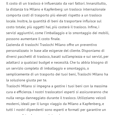
Il costo di un trasloco è influenzato da vari fattori. Innanzitutto,
la distanza tra Milano e Kapfenberg: un trasloco internazionale
comporta costi di trasporto più elevati rispetto a un trasloco
locale. Inoltre, la quantità di beni da trasportare influisce sul
costo totale; più oggetti hai, più costerà il trasloco. Infine, i
servizi aggiuntivi, come l’imballaggio e lo smontaggio dei mobili,
possono aumentare il costo finale.
L’azienda di traslochi Traslochi Milano offre un preventivo
personalizzato in base alle esigenze del cliente. Disponiamo di
diversi pacchetti di trasloco, basati sull’ampiezza e sui servizi, per
adattarci a qualsiasi budget e necessità. Che tu abbia bisogno di
un servizio completo di imballaggio e smontaggio, o
semplicemente di un trasporto dei tuoi beni, Traslochi Milano ha
la soluzione giusta per te.
Traslochi Milano si impegna a gestire i tuoi beni con la massima
cura e efficienza. I nostri traslocatori esperti si assicureranno che
nulla venga danneggiato durante il trasloco. Utilizziamo veicoli
moderni, ideali per il lungo viaggio da Milano a Kapfenberg, e
tutti i nostri dipendenti sono esperti e formati per garantire un