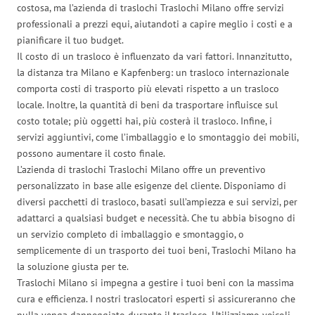
costosa, ma l’azienda di traslochi Traslochi Milano offre servizi
professionali a prezzi equi, aiutandoti a capire meglio i costi e a
pianificare il tuo budget.
Il costo di un trasloco è influenzato da vari fattori. Innanzitutto,
la distanza tra Milano e Kapfenberg: un trasloco internazionale
comporta costi di trasporto più elevati rispetto a un trasloco
locale. Inoltre, la quantità di beni da trasportare influisce sul
costo totale; più oggetti hai, più costerà il trasloco. Infine, i
servizi aggiuntivi, come l’imballaggio e lo smontaggio dei mobili,
possono aumentare il costo finale.
L’azienda di traslochi Traslochi Milano offre un preventivo
personalizzato in base alle esigenze del cliente. Disponiamo di
diversi pacchetti di trasloco, basati sull’ampiezza e sui servizi, per
adattarci a qualsiasi budget e necessità. Che tu abbia bisogno di
un servizio completo di imballaggio e smontaggio, o
semplicemente di un trasporto dei tuoi beni, Traslochi Milano ha
la soluzione giusta per te.
Traslochi Milano si impegna a gestire i tuoi beni con la massima
cura e efficienza. I nostri traslocatori esperti si assicureranno che
nulla venga danneggiato durante il trasloco. Utilizziamo veicoli