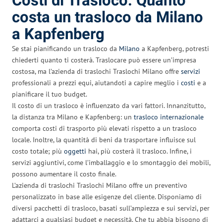
Costi di Trasloco: Quanto
costa un trasloco da Milano
a Kapfenberg
Se stai pianificando un trasloco da
Milano
a Kapfenberg, potresti
chiederti quanto ti costerà. Traslocare può essere un’impresa
costosa, ma l’azienda di traslochi Traslochi Milano offre
servizi
professionali a prezzi equi, aiutandoti a capire meglio i
costi
e a
pianificare il tuo budget.
Il costo di un trasloco è influenzato da vari fattori. Innanzitutto,
la distanza tra Milano e Kapfenberg: un
trasloco internazionale
comporta costi di trasporto più elevati rispetto a un trasloco
locale. Inoltre, la quantità di beni da trasportare influisce sul
costo totale; più
oggetti
hai, più costerà il trasloco. Infine, i
servizi aggiuntivi, come l’imballaggio e lo smontaggio dei mobili,
possono aumentare il costo finale.
L’azienda di traslochi Traslochi Milano offre un preventivo
personalizzato in base alle esigenze del cliente. Disponiamo di
diversi pacchetti di trasloco, basati sull’ampiezza e sui servizi, per
adattarci a qualsiasi budget e necessità. Che tu abbia bisogno di