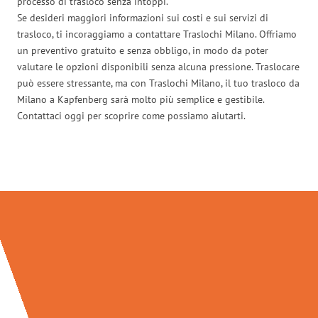
processo di trasloco senza intoppi.
Se desideri maggiori informazioni sui costi e sui servizi di
trasloco, ti incoraggiamo a contattare Traslochi Milano. Offriamo
un preventivo gratuito e senza obbligo, in modo da poter
valutare le opzioni disponibili senza alcuna pressione. Traslocare
può essere stressante, ma con Traslochi Milano, il tuo trasloco da
Milano a Kapfenberg sarà molto più semplice e gestibile.
Contattaci oggi per scoprire come possiamo aiutarti.
Traslochi Milano in numeri: