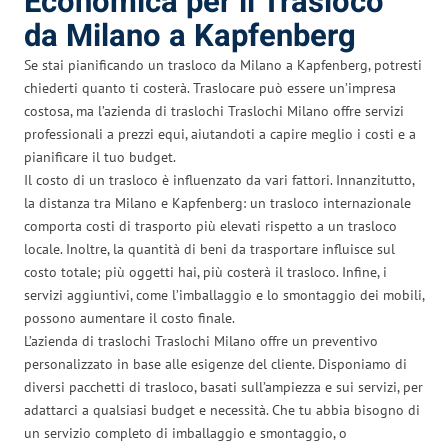
Economica per il Trasloco
da Milano a Kapfenberg
Se stai pianificando un trasloco da Milano a Kapfenberg, potresti
chiederti quanto ti costerà. Traslocare può essere un’impresa
costosa, ma l’azienda di traslochi Traslochi Milano offre servizi
professionali a prezzi equi, aiutandoti a capire meglio i costi e a
pianificare il tuo budget.
Il costo di un trasloco è influenzato da vari fattori. Innanzitutto,
la distanza tra Milano e Kapfenberg: un trasloco internazionale
comporta costi di trasporto più elevati rispetto a un trasloco
locale. Inoltre, la quantità di beni da trasportare influisce sul
costo totale; più oggetti hai, più costerà il trasloco. Infine, i
servizi aggiuntivi, come l’imballaggio e lo smontaggio dei mobili,
possono aumentare il costo finale.
L’azienda di traslochi Traslochi Milano offre un preventivo
personalizzato in base alle esigenze del cliente. Disponiamo di
diversi pacchetti di trasloco, basati sull’ampiezza e sui servizi, per
adattarci a qualsiasi budget e necessità. Che tu abbia bisogno di
un servizio completo di imballaggio e smontaggio, o