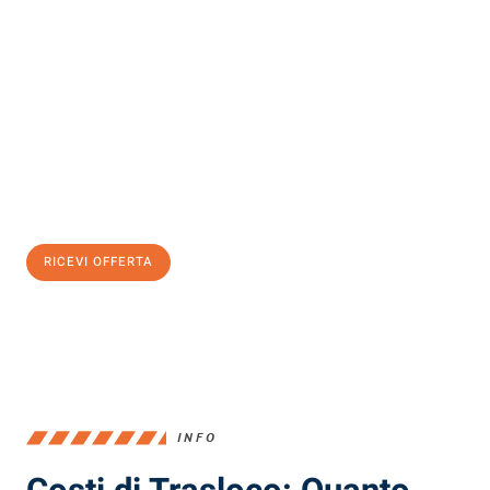
Scopri con Traslochi Milano quanto può essere
facile e senza
stress il tuo trasloco a Milano
. Il nostro team di esperti è pronto
ad assicurarti una transizione senza intoppi nella tua nuova
casa.
Ottieni subito
un'offerta non vincolante
e
risparmia € 100:
RICEVI OFFERTA
0299948957
INFO