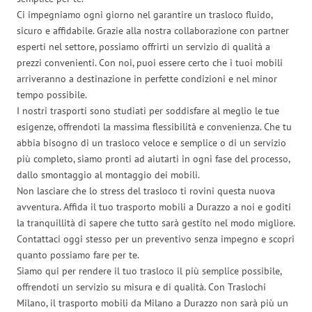
Ci impegniamo ogni giorno nel garantire un trasloco fluido,
sicuro e affidabile. Grazie alla nostra collaborazione con partner
esperti nel settore, possiamo offrirti un servizio di qualità a
prezzi convenienti. Con noi, puoi essere certo che i tuoi mobili
arriveranno a destinazione in perfette condizioni e nel minor
tempo possibile.
I nostri trasporti sono studiati per soddisfare al meglio le tue
esigenze, offrendoti la massima flessibilità e convenienza. Che tu
abbia bisogno di un trasloco veloce e semplice o di un servizio
più completo, siamo pronti ad aiutarti in ogni fase del processo,
dallo smontaggio al montaggio dei mobili.
Non lasciare che lo stress del trasloco ti rovini questa nuova
avventura. Affida il tuo trasporto mobili a Durazzo a noi e goditi
la tranquillità di sapere che tutto sarà gestito nel modo migliore.
Contattaci oggi stesso per un preventivo senza impegno e scopri
quanto possiamo fare per te.
Siamo qui per rendere il tuo trasloco il più semplice possibile,
offrendoti un servizio su misura e di qualità. Con Traslochi
Milano, il trasporto mobili da Milano a Durazzo non sarà più un