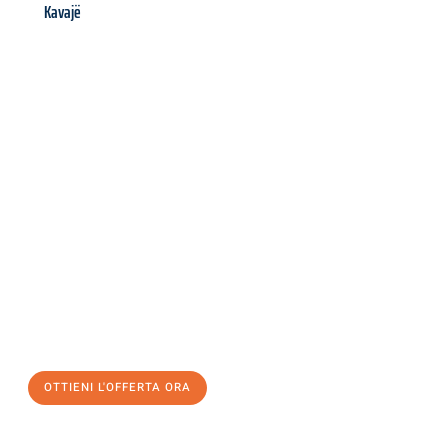
Kavajë
Richiedi ora la tua
offerta
al
miglior
prezzo !
Inviateci adesso la vostra richiesta non vincolante e
assicuratevi la vostra
offerta di trasloco per le vostre esigenze
a Milano
al miglior prezzo! Approfitta dell’occasione per
un
trasloco senza stress
e con il massimo comfort:
OTTIENI L'OFFERTA ORA