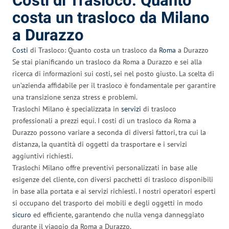
Costi di Trasloco: Quanto
costa un trasloco da Milano
a Durazzo
Costi
di Trasloco: Quanto costa un trasloco da
Roma
a Durazzo
Se stai pianificando un trasloco da Roma a Durazzo e sei alla
ricerca di informazioni sui costi, sei nel posto giusto. La scelta di
un’azienda affidabile per il trasloco è fondamentale per garantire
una transizione senza stress e problemi.
Traslochi Milano è specializzata in
servizi
di trasloco
professionali a prezzi equi. I costi di un trasloco da Roma a
Durazzo possono variare a seconda di diversi fattori, tra cui la
distanza, la quantità di oggetti da trasportare e i servizi
aggiuntivi richiesti.
Traslochi Milano offre preventivi personalizzati in base alle
esigenze del cliente, con diversi pacchetti di trasloco disponibili
in base alla portata e ai servizi richiesti. I nostri operatori esperti
si occupano del trasporto dei mobili e degli oggetti in modo
sicuro
ed efficiente, garantendo che nulla venga danneggiato
durante il viaggio da Roma a Durazzo.