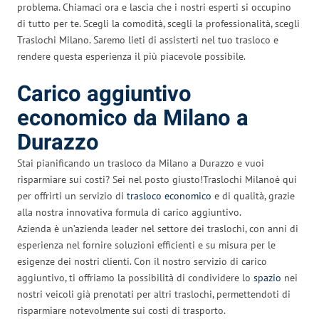
problema. Chiamaci ora e lascia che i nostri esperti si occupino
di tutto per te. Scegli la comodità, scegli la professionalità, scegli
Traslochi Milano. Saremo lieti di assisterti nel tuo trasloco e
rendere questa esperienza il più piacevole possibile.
Carico aggiuntivo
economico da Milano a
Durazzo
Stai pianificando un trasloco da Milano a Durazzo e vuoi
risparmiare sui costi? Sei nel posto giusto!Traslochi Milanoè qui
per offrirti un servizio di
trasloco economico
e di qualità, grazie
alla nostra innovativa formula di carico aggiuntivo.
Azienda è un’azienda leader nel settore dei traslochi, con anni di
esperienza nel fornire soluzioni efficienti e su misura per le
esigenze dei nostri clienti. Con il nostro servizio di carico
aggiuntivo, ti offriamo la possibilità di condividere lo
spazio
nei
nostri veicoli già prenotati per altri traslochi, permettendoti di
risparmiare notevolmente sui costi di trasporto.