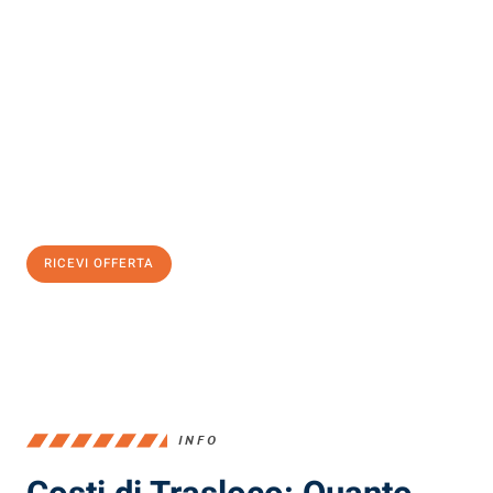
Scopri con Traslochi Milano quanto può essere
facile e senza
stress il tuo trasloco a Milano
. Il nostro team di esperti è pronto
ad assicurarti una transizione senza intoppi nella tua nuova
casa.
Ottieni subito
un'offerta non vincolante
e
risparmia € 100:
RICEVI OFFERTA
0299948957
INFO