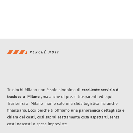
PERCHÉ NOI?
Traslochi Milano non è solo sinonimo di
eccellente
servizio di
trasloco
a
Milano
, ma anche di prezzi trasparenti ed equi.
Trasferirsi a
Milano
non è solo una sfida logistica ma anche
finanziaria. Ecco perché ti offriamo
una panoramica dettagliata e
chiara dei costi,
così saprai esattamente cosa aspettarti, senza
costi nascosti o spese impreviste.