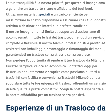
La tua tranquillità è la nostra priorità, per questo ci impegniamo
a garantire un trasporto sicuro e affidabile dei tuoi beni.
Utilizziamo materiali
speciali
e un carico efficiente per
massimizzare lo spazio disponibile e assicurare che i tuoi oggetti
arrivino a destinazione intatti e in perfette condizioni.
Il nostro impegno non si limita al trasporto: ci assicuriamo di
accompagnarti in tutte le fasi del trasloco, offrendoti un servizio
completo e flessibile. Il nostro team di professionisti è pronto ad
assisterti con imballaggio, smontaggio e rimontaggio dei mobili,
garantendoti un trasloco senza stress e senza sorprese.
Non perdere l’opportunità di rendere il tuo trasloco da Milano a
Durazzo semplice, veloce ed economico. Contattaci oggi per
fissare un appuntamento e scoprire come possiamo aiutarti a
trasferirti con facilità e convenienza.Traslochi Milanoè qui per
soddisfare tutte le tue esigenze di trasloco, offrendoti un servizio
di alta qualità a prezzi competitivi. Scegli la nostra esperienza e
la nostra affidabilità per un trasloco senza pensieri.
Esperienze di un Trasloco da