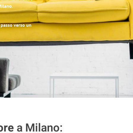
Milano
.
o passo verso un
ore
a Milano: