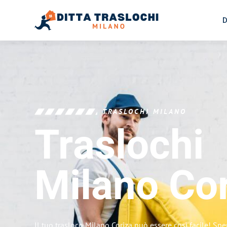
D
TRASLOCHI MILANO
Traslochi
Milano
Co
Il tuo trasloco Milano Coriza può essere così facile! Spe