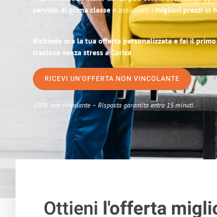
servizio di prima classe
e assicurati i
migliori prezzi in 
Richiedo ora la tua offerta personalizzata e fai il prim
trasloco senza stress a Coriza
RICEVI UN'OFFERTA NON VINCOLANTE
100% non vincolante – Risposta garantita entro 15 minuti.
Ottieni
l'offerta migli